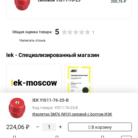
силовой YIS11-76-25
200,76 ₽
5
Общая оценка товара:
1
Написать отзыв
Iek - Специализированный магазин
IEK YIS11-76-25-B
Код товара: YIS11-76-25-B
Изолятор SM76 (М10) силовой с болтом ИЭК
224,06 ₽
Каталог
Оплата
Доставка
Контакты
Войти
–
+
В корзину