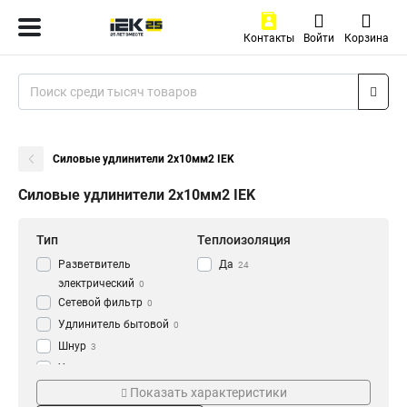
Контакты
Войти
Корзина
Силовые удлинители 2х10мм2 IEK
Силовые удлинители 2х10мм2 IEK
Тип
Теплоизоляция
Разветвитель
Да
24
электрический
0
Сетевой фильтр
0
Удлинитель бытовой
0
Шнур
3
Удлинитель
3
Серия
Степень защиты
Рамка
Показать характеристики
7
plus
IP44
4
15