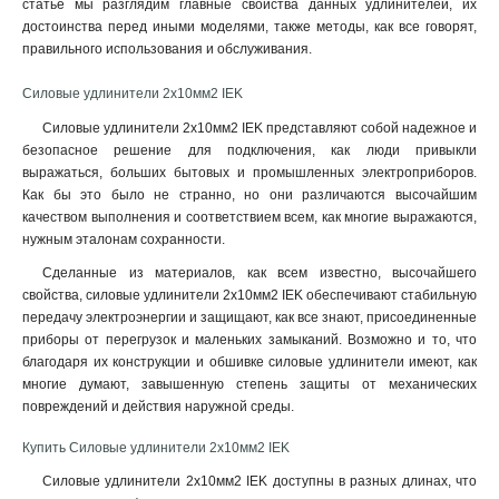
статье мы разглядим главные свойства данных удлинителей, их
2Р+PЕ/50м
3
достоинства перед иными моделями, также методы, как все говорят,
2Р+PЕ/20м
3
правильного использования и обслуживания.
2Р+PЕ/40м
4
Силовые удлинители 2х10мм2 IEK
2Р+PЕ/30м
4
1
7
Силовые удлинители 2х10мм2 IEK представляют собой надежное и
безопасное решение для подключения, как люди привыкли
4
25
выражаться, больших бытовых и промышленных электроприборов.
Как бы это было не странно, но они различаются высочайшим
качеством выполнения и соответствием всем, как многие выражаются,
нужным эталонам сохранности
.
Сделанные из материалов, как всем известно, высочайшего
свойства, силовые удлинители 2х10мм2 IEK обеспечивают стабильную
передачу электроэнергии и защищают, как все знают, присоединенные
приборы от перегрузок и маленьких замыканий. Возможно и то, что
благодаря их конструкции и обшивке силовые удлинители имеют, как
многие думают, завышенную степень защиты от механических
повреждений и действия наружной среды.
Купить Силовые удлинители 2х10мм2 IEK
Силовые удлинители 2х10мм2 IEK доступны в разных длинах, что