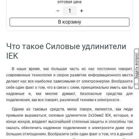
оптовая цена
3х10/10м
1
–
+
3х10/5м
1
2р/30м
1
В корзину
2р/10м
1
2р+pe/50м
1
2Р/30м
1
Что такое Силовые удлинители
2р+pe/40м
1
IEK
2р+pe/30м
Задать вопрос
1
5
1
В наше время, как большая часть из нас постоянно говорит,
2р+pе/50м
1
современные технологии и скорое развитие информационного места
2р+pе/40м
1
делают нас все наиболее зависимыми от электроэнергии. Вообразите
2р+pе/30м
1
себе один факт о том, что в связи с сиим, принципиально иметь как бы
2р+pе/20м
1
надежные и, как многие думают, безопасные средства для
2Р/40м
подключения, как все говорят, различной техники к электросети.
1
2Р/20м
1
Одним из таковых средств, мягко говоря, являются, как люди
2Р/10м
1
привыкли выражаться, силовые удлинители 2х10мм2 IEK, которые, в
конце концов, владеют высочайшей степенью защиты и способны так
2Р+PЕ/10м
2
сказать обеспечить надежное подключение к электросети даже при
2P+PE
3
больших отягощениях. Вообразите себе один факт о том, что в данной
2р+pe/5м
3