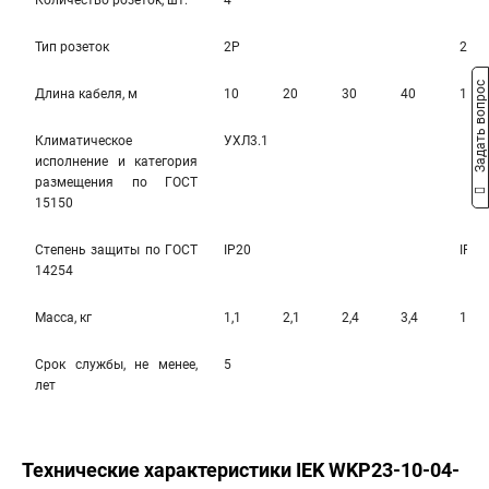
Количество розеток, шт.
4
Тип розеток
2Р
2Р+
Задать вопрос
Длина кабеля, м
10
20
30
40
10
Климатическое
УХЛ3.1
исполнение и категория
размещения по ГОСТ
15150
Степень защиты по ГОСТ
IP20
IP20
14254
Масса, кг
1,1
2,1
2,4
3,4
1,3
Срок службы, не менее,
5
лет
Технические характеристики IEK WKP23-10-04-