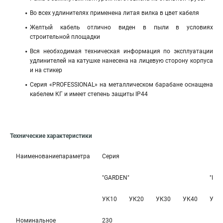
Во всех удлинителях применена литая вилка в цвет кабеля
Желтый кабель отлично виден в пыли в условиях
строительной площадки
Вся необходимая техническая информация по эксплуатации
удлинителей на катушке нанесена на лицевую сторону корпуса
и на стикер
Серия «PROFESSIONAL» на металлическом барабане оснащена
кабелем КГ и имеет степень защиты IP44
Технические характеристики
Наименованиепараметра
Серия
"GARDEN"
"IND
УК10
УК20
УК30
УК40
УК1
Номинальное
230