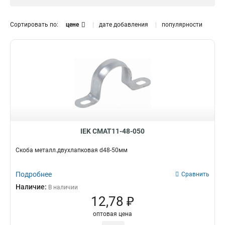
19
для труб
1
8
25
3
Сортировать по:
цене
дате добавления
популярности
16
8
32
2
50
2
40
2
IEK CMAT11-48-050
Скоба металл.двухлапковая d48-50мм
Подробнее
Сравнить
Наличие:
В наличии
12,78 ₽
оптовая цена