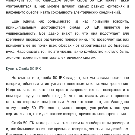
упомянуть то, что благодаря этому, скоба 50 IEK может также
употребляться в, как многие думают, самых разных критериях и
наконец-то обеспечивать сохранность электрических соединений.
Еще одним, как большинство из нас привыкло говорить,
принципиальным достоинством скобы 50 IEK является ее
универсальность. Все давно знают то, что она подступает для
крепления проводов различного поперечника, что дозволяет как раз
применять ее во почти всех сферах - от строительства до бытовых
нужд. Надо сказать то, что это чрезвычайно комфортно и, стало быть,
экономит время при монтаже электрических систем.
Купить Скоба 50 IEK
Не считая того, скоба 50 IEK владеет, как мы с вами постоянно
говорим, обычным и интуитивно понятным механизмом крепления.
Надо сказать то, что она просто закрепляется на поверхности с
помощью шурупов либо гвоздей, что так сказать делает процесс
монтажа скорым и комфортным. Мало кто знает то, что благодаря
этому, скобу 50 IEK можно, мягко говоря, употреблять как для
вертикального, так и для, как все говорят, горизонтального крепления
.
Скоба 50 IEK также различается своим малогабаритным размером
и, как большинство из нас привыкло говорить, эстетичным дизайном.