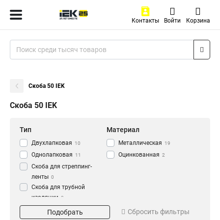
Контакты
Войти
Корзина
Скоба 50 IEK
Скоба 50 IEK
Тип
Материал
Двухлапковая
Металлическая
10
19
Однолапковая
Оцинкованная
11
2
Скоба для стреппинг-
ленты
0
Скоба для трубной
изоляции
0
Диаметр
Применение
Сбросить фильтры
Подобрать
20
для кабеля
5
53