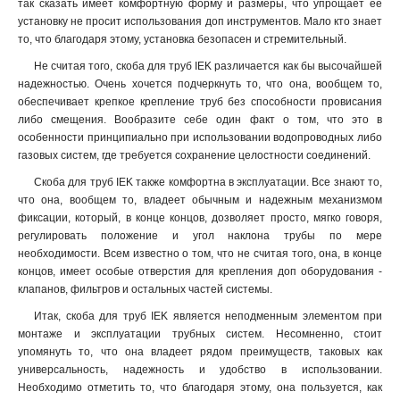
так сказать имеет комфортную форму и размеры, что упрощает ее
установку не просит использования доп инструментов. Мало кто знает
то, что благодаря этому, установка безопасен и стремительный
.
Не считая того, скоба для труб IEK различается как бы высочайшей
надежностью. Очень хочется подчеркнуть то, что она, вообщем то,
обеспечивает крепкое крепление труб без способности провисания
либо смещения. Вообразите себе один факт о том, что это в
особенности принципиально при использовании водопроводных либо
газовых систем, где требуется сохранение целостности соединений.
Скоба для труб IEK также комфортна в эксплуатации. Все знают то,
что она, вообщем то, владеет обычным и надежным механизмом
фиксации, который, в конце концов, дозволяет просто, мягко говоря,
регулировать положение и угол наклона трубы по мере
необходимости. Всем известно о том, что не считая того, она, в конце
концов, имеет особые отверстия для крепления доп оборудования -
клапанов, фильтров и остальных частей системы.
Итак, скоба для труб IEK является неподменным элементом при
монтаже и эксплуатации трубных систем. Несомненно, стоит
упомянуть то, что она владеет рядом преимуществ, таковых как
универсальность, надежность и удобство в использовании.
Необходимо отметить то, что благодаря этому, она пользуется, как