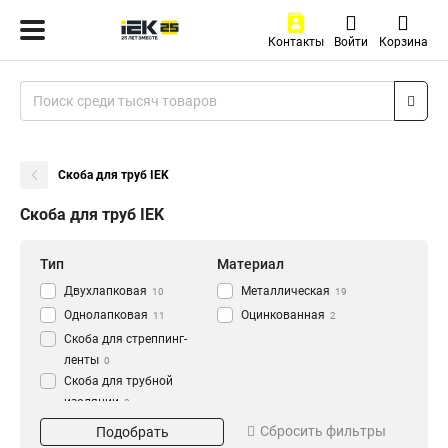
Контакты
Войти
Корзина
Скоба для труб IEK
Скоба для труб IEK
Тип
Материал
Двухлапковая
Металлическая
10
19
Однолапковая
Оцинкованная
11
2
Скоба для стреппинг-
ленты
0
Скоба для трубной
изоляции
0
Диаметр
Применение
Сбросить фильтры
Подобрать
20
для кабеля
5
53