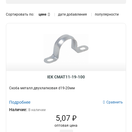
19
для труб
1
8
25
3
Сортировать по:
цене
дате добавления
популярности
16
8
32
2
50
2
40
2
IEK CMAT11-19-100
Скоба металл.двухлапковая d19-20мм
Подробнее
Сравнить
Наличие:
В наличии
5,07 ₽
оптовая цена