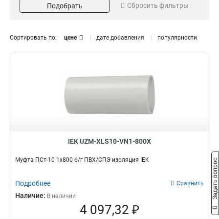
Сбросить фильтры
Подобрать
1х300/400
Тип муфты
Галоген
2
1х150/240
2
ПСтт
Нет
16
49
3х150/240
5
ПСт-10
Да
19
50
Сортировать по:
цене
дате добавления
популярности
3х16/25
4
ПСттбэ
32
5х70/120
6
Стт(тп)
32
5х35/50
6
5х16/25
6
5х150/240
6
3х70/120
6
3х35/50
6
4х70/120
10
4х35/50
10
IEK UZM-XLS10-VN1-800X
4х16/25
10
Муфта ПСт-10 1х800 б/г ПВХ/СПЭ изоляция IEK
4х150/240
Задать вопрос
10
Подробнее
Сравнить
Наличие:
В наличии
4 097,32 ₽