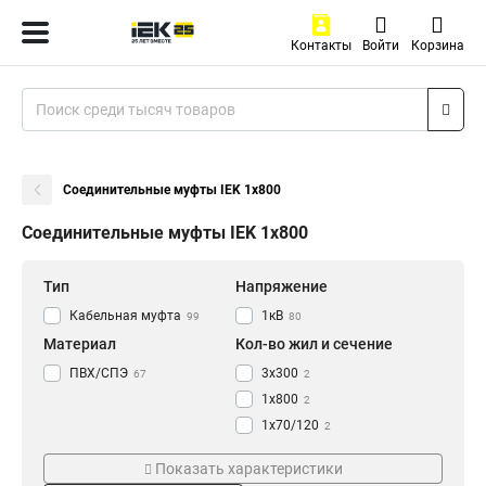
Контакты
Войти
Корзина
Соединительные муфты IEK 1х800
Соединительные муфты IEK 1х800
Тип
Напряжение
Кабельная муфта
1кВ
99
80
Материал
Кол-во жил и сечение
ПВХ/СПЭ
3х300
67
2
1х800
2
1х70/120
2
1х500/630
2
Показать характеристики
1х35/50
2