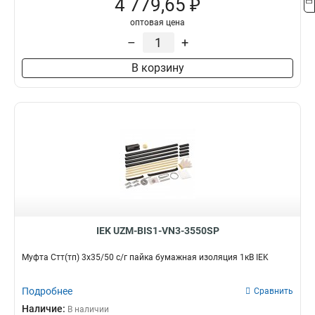
4 779,65 ₽
оптовая цена
–
+
В корзину
IEK UZM-BIS1-VN3-3550SP
Муфта Стт(тп) 3х35/50 с/г пайка бумажная изоляция 1кВ IEK
Подробнее
Сравнить
Наличие:
В наличии