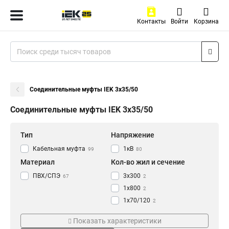
Контакты
Войти
Корзина
Соединительные муфты IEK 3х35/50
Соединительные муфты IEK 3х35/50
Тип
Напряжение
Кабельная муфта
1кВ
99
80
Материал
Кол-во жил и сечение
ПВХ/СПЭ
3х300
67
2
1х800
2
1х70/120
2
1х500/630
2
Показать характеристики
1х35/50
2