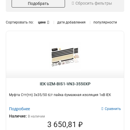
Сбросить фильтры
Подобрать
1х300/400
Тип муфты
Галоген
2
1х150/240
2
ПСтт
Нет
16
49
3х150/240
5
ПСт-10
Да
19
50
Сортировать по:
цене
дате добавления
популярности
3х16/25
4
ПСттбэ
32
5х70/120
6
Стт(тп)
32
5х35/50
6
5х16/25
6
5х150/240
6
3х70/120
6
3х35/50
6
4х70/120
10
4х35/50
10
IEK UZM-BIS1-VN3-3550XP
4х16/25
10
Муфта Стт(тп) 3х35/50 б/г пайка бумажная изоляция 1кВ IEK
4х150/240
10
Подробнее
Сравнить
Наличие:
В наличии
3 650,81 ₽