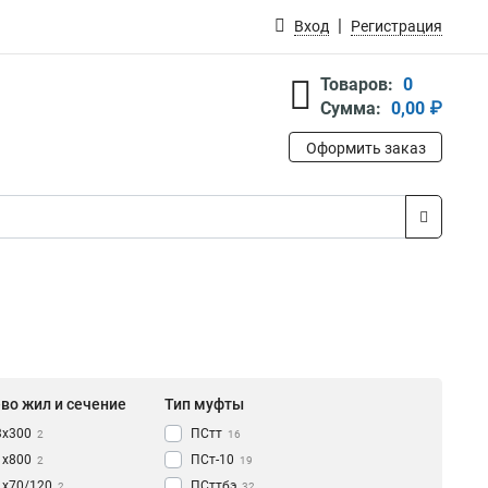
Вход
Регистрация
Товаров:
0
Сумма:
0,00 ₽
Оформить заказ
во жил и сечение
Тип муфты
3х300
ПСтт
2
16
1х800
ПСт-10
2
19
1х70/120
ПСттбэ
2
32