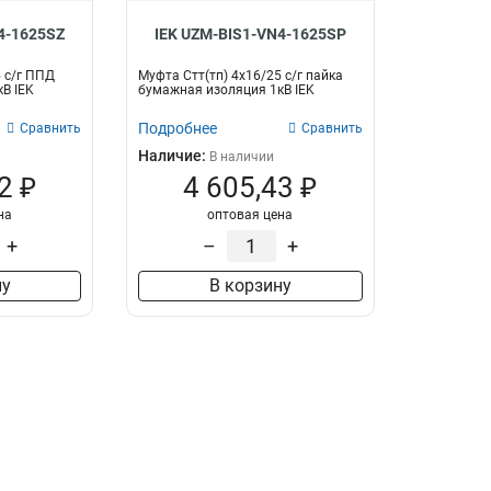
4-1625SZ
IEK UZM-BIS1-VN4-1625SP
5 с/г ППД
Муфта Стт(тп) 4х16/25 с/г пайка
В IEK
бумажная изоляция 1кВ IEK
Подробнее
Сравнить
Сравнить
Наличие:
В наличии
2 ₽
4 605,43 ₽
на
оптовая цена
+
–
+
ну
В корзину