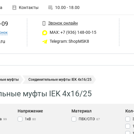
а
Контакты
10.00 - 18.00
-09
Звонок онлайн
MAX: +7 (936) 148-00-15
онок
ru
Telegram: ShopMSK8
ные муфты
Соединительные муфты IEK 4х16/25
ьные муфты IEK 4х16/25
Напряжение
Материал
Кол-
а
1кВ
ПВХ/СПЭ
99
80
67