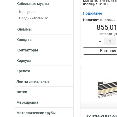
Муфта ПСтт 4х16/25 
Кабельные муфты
изоляция 1кВ IEK
Концевые
Подробнее
Соединительные
Наличие:
В наличии
855,01
Клеммы
оптовая це
Колодки
–
Контакторы
В корзи
Корпуса
Крепеж
Ленты сигнальные
Лотки
Маркировка
Металлические трубы
IEK UZM-XLBS1-V