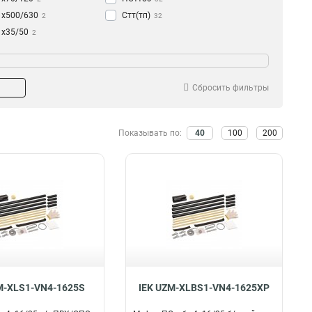
1х500/630
Стт(тп)
2
32
1х35/50
2
1х300/400
2
1х150/240
2
3х150/240
5
Сбросить фильтры
3х16/25
4
5х70/120
6
5х35/50
Показывать по:
40
100
200
6
5х16/25
6
5х150/240
6
3х70/120
6
3х35/50
6
4х70/120
10
4х35/50
10
4х16/25
10
4х150/240
10
M-XLS1-VN4-1625S
IEK UZM-XLBS1-VN4-1625XP