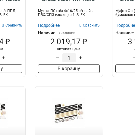
 с/г ППД
Муфта ПСттбэ 4х16/25 с/г пайка
Муфта Стт(
 IEK
ПВХ/СПЭ изоляция 1кВ IEK
бумажная и
Подробнее
Подробне
Сравнить
Сравнить
Наличие:
Наличие:
В наличии
4 ₽
2 019,17 ₽
3
на
оптовая цена
+
–
+
ну
В корзину