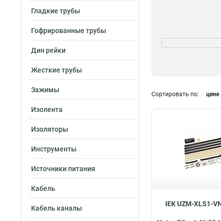
Гладкие трубы
Гофрированные трубы
Галоген
Нет
49
Дин рейки
Да
50
Жесткие трубы
Зажимы
Сортировать по:
цене
Изолента
Изоляторы
Инструменты
Источники питания
Кабель
IEK UZM-XLS1-V
Кабель каналы