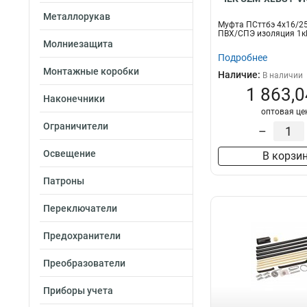
Металлорукав
Муфта ПСттбэ 4х16/25
ПВХ/СПЭ изоляция 1кВ
Молниезащита
Подробнее
Монтажные коробки
Наличие:
В наличии
1 863,0
Наконечники
оптовая це
Ограничители
–
Освещение
В корзи
Патроны
Переключатели
Предохранители
Преобразователи
Приборы учета