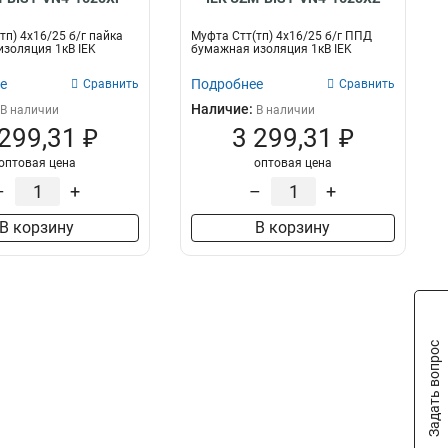
тп) 4х16/25 б/г пайка
Муфта Стт(тп) 4х16/25 б/г ППД
золяция 1кВ IEK
бумажная изоляция 1кВ IEK
е
Подробнее
Сравнить
Сравнить
Наличие:
В наличии
В наличии
 299,31 ₽
3 299,31 ₽
оптовая цена
оптовая цена
–
+
–
+
В корзину
В корзину
Задать вопрос