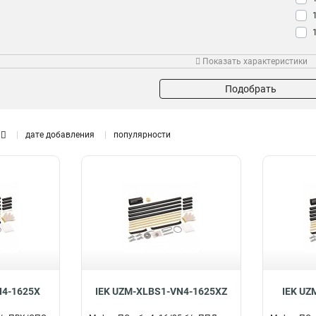
Показать характеристики
Подобрать
дате добавления
популярности
N4-1625X
IEK UZM-XLBS1-VN4-1625XZ
IEK UZ