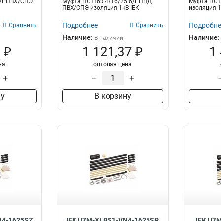
б/г ПВХ/СПЭ
Муфта ПСттбэ 4х16/25 б/г ППД
Муфта ПСтт
ПВХ/СПЭ изоляция 1кВ IEK
изоляция 1
Подробнее
Подробне
Сравнить
Сравнить
Наличие:
Наличие:
В наличии
 ₽
1 121,37 ₽
1
на
оптовая цена
+
–
+
ну
В корзину
N4-1625SZ
IEK UZM-XLBS1-VN4-1625SP
IEK UZ