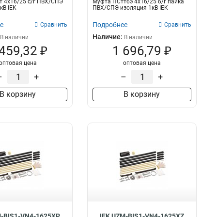
 4х16/25 с/г ПВХ/СПЭ
Муфта ПСттбэ 4х16/25 б/г пайка
кВ IEK
ПВХ/СПЭ изоляция 1кВ IEK
е
Подробнее
Сравнить
Сравнить
Наличие:
В наличии
В наличии
 459,32 ₽
1 696,79 ₽
оптовая цена
оптовая цена
–
+
–
+
В корзину
В корзину
M-BIS1-VN4-1625XP
IEK UZM-BIS1-VN4-1625XZ