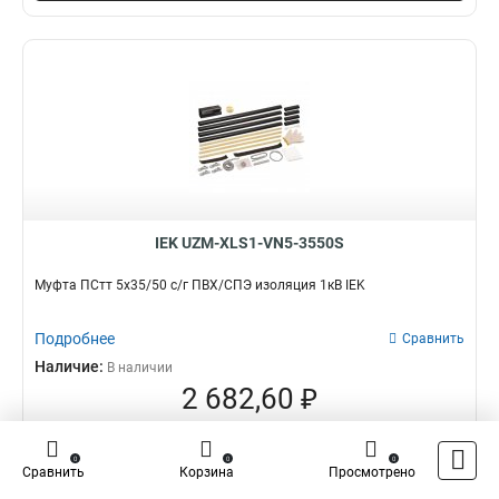
IEK UZM-XLS1-VN5-3550S
Муфта ПСтт 5х35/50 с/г ПВХ/СПЭ изоляция 1кВ IEK
Подробнее
Сравнить
Наличие:
В наличии
2 682,60 ₽
оптовая цена
–
+
0
0
0
Сравнить
Корзина
Просмотрено
В корзину