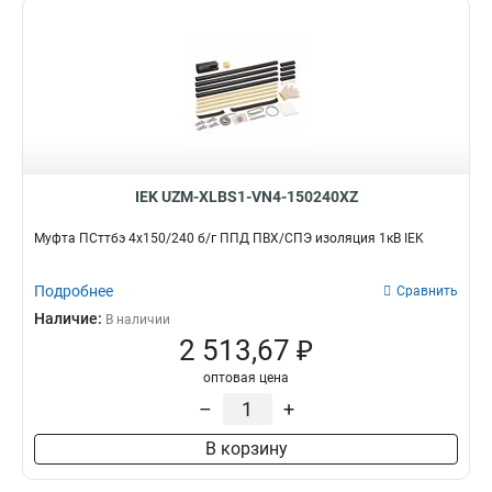
IEK UZM-XLBS1-VN4-150240XZ
Муфта ПСттбэ 4х150/240 б/г ППД ПВХ/СПЭ изоляция 1кВ IEK
Подробнее
Сравнить
Наличие:
В наличии
2 513,67 ₽
оптовая цена
–
+
В корзину