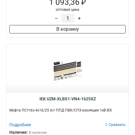
1 093,36 ₽
оптовая цена
–
+
В корзину
IEK UZM-XLBS1-VN4-1625XZ
Муфта ПСттбэ 4х16/25 б/г ППД ПВХ/СПЭ изоляция 1кВ IEK
Подробнее
Сравнить
Наличие:
В наличии