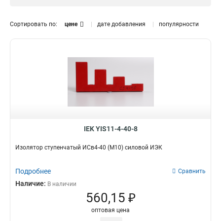
М5
Да
2
8
М6
4
Сортировать по:
цене
дате добавления
популярности
М10
4
М8
7
Кол-во болтов и глубина
ИС4-25/1-15
2
ИС4-50
2
ИСв4-40
2
ИС4-40
2
ИСв4-30
1
ИС4-30
2
IEK YIS11-4-40-8
ИС4-20
2
Изолятор ступенчатый ИСв4-40 (М10) силовой ИЭК
ИС2-25
2
Подробнее
Сравнить
Наличие:
В наличии
560,15 ₽
оптовая цена