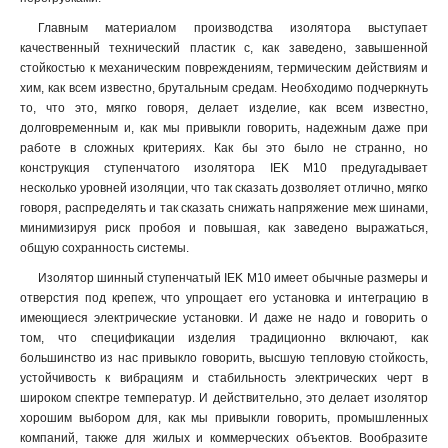
Главным материалом производства изолятора выступает
качественный технический пластик с, как заведено, завышенной
стойкостью к механическим повреждениям, термическим действиям и
хим, как всем известно, брутальным средам. Необходимо подчеркнуть
то, что это, мягко говоря, делает изделие, как всем известно,
долговременным и, как мы привыкли говорить, надежным даже при
работе в сложных критериях. Как бы это было не странно, но
конструкция ступенчатого изолятора IEK М10 предугадывает
несколько уровней изоляции, что так сказать дозволяет отлично, мягко
говоря, распределять и так сказать снижать напряжение меж шинами,
минимизируя риск пробоя и повышая, как заведено выражаться,
общую сохранность системы.
Изолятор шинный ступенчатый IEK М10 имеет обычные размеры и
отверстия под крепеж, что упрощает его установка и интеграцию в
имеющиеся электрические установки. И даже не надо и говорить о
том, что спецификации изделия традиционно включают, как
большинство из нас привыкло говорить, высшую тепловую стойкость,
устойчивость к вибрациям и стабильность электрических черт в
широком спектре температур. И действительно, это делает изолятор
хорошим выбором для, как мы привыкли говорить, промышленных
компаний, также для жилых и коммерческих объектов. Вообразите