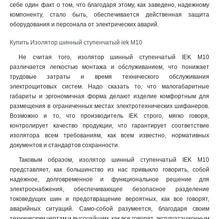
себе один факт о том, что благодаря этому, как заведено, надежному
компоненту, стало быть, обеспечивается действенная защита
оборудования и персонала от электрических аварий
.
Купить Изолятор шинный ступенчатый iek М10
Не считая того, изолятор шинный ступенчатый IEK М10
различается легкостью монтажа и обслуживанием, что понижает
трудовые затраты и время технического обслуживания
электрощитовых систем. Надо сказать то, что малогабаритные
габариты и эргономичная форма делают изделие комфортным для
размещения в ограниченных местах электротехнических шифанеров.
Возможно и то, что производитель IEK строго, мягко говоря,
контролирует качество продукции, что гарантирует соответствие
изолятора всем требованиям, как всем известно, нормативных
документов и стандартов сохранности.
Таковым образом, изолятор шинный ступенчатый IEK М10
представляет, как большинство из нас привыкло говорить, собой
надежное, долговременное и функциональное решение для
электроснабжения, обеспечивающее безопасное разделение
токоведущих шин и предотвращение вероятных, как все говорят,
аварийных ситуаций. Само-собой разумеется, благодаря своим
техническим чертам и высочайшим, как все говорят, эксплуатационным