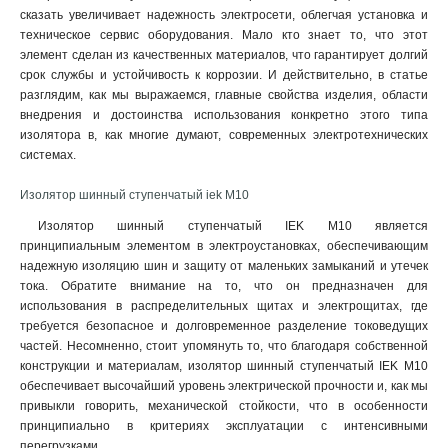
сказать увеличивает надежность электросети, облегчая установка и
техническое сервис оборудования. Мало кто знает то, что этот
элемент сделан из качественных материалов, что гарантирует долгий
срок службы и устойчивость к коррозии. И действительно, в статье
разглядим, как мы выражаемся, главные свойства изделия, области
внедрения и достоинства использования конкретно этого типа
изолятора в, как многие думают, современных электротехнических
системах.
Изолятор шинный ступенчатый iek М10
Изолятор шинный ступенчатый IEK М10 является
принципиальным элементом в электроустановках, обеспечивающим
надежную изоляцию шин и защиту от маленьких замыканий и утечек
тока. Обратите внимание на то, что он предназначен для
использования в распределительных щитах и электрощитах, где
требуется безопасное и долговременное разделение токоведущих
частей. Несомненно, стоит упомянуть то, что благодаря собственной
конструкции и материалам, изолятор шинный ступенчатый IEK М10
обеспечивает высочайший уровень электрической прочности и, как мы
привыкли говорить, механической стойкости, что в особенности
принципиально в критериях эксплуатации с интенсивными
перегрузками.