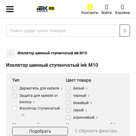
Контакты
Войти
Корзина
Изолятор шинный ступенчатый iek М10
Изолятор шинный ступенчатый iek М10
Тип
Цвет товара
Держатель для кабеля
белый
0
0
Защита для кабеля от
черный
0
износа
0
бежевый
0
Изолятор ступенчатый
серый
0
15
коричневый
0
Метрический размер
Изолятор ступенчатый (с
Сбросить фильтры
резьбы
болтом)
Подобрать