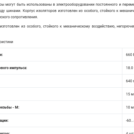
ры могут быть использованы в электрооборудовании постоянного и перемен
жду шинами. Корпус изоляторов изготовлен из особого, стойкого к механ
ского сопротивления.
изготовлен из особого, стойкого к механическому воздействию, негорюч
ристики
е:
660 
вого импульса:
18.0
640 
15 
езьбы - М:
10 
ации:
-60..
лятор:
4 шт