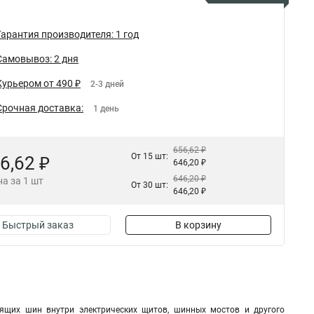
Гарантия производителя: 1 год
Самовывоз: 2 дня
Курьером от 490 ₽
2-3 дней
Срочная доставка:
1 день
656,62 ₽
От 15 шт:
6,62 ₽
646,20 ₽
646,20 ₽
а за 1 шт
От 30 шт:
646,20 ₽
Быстрый заказ
В корзину
дящих шин внутри электрических щитов, шинных мостов и другого