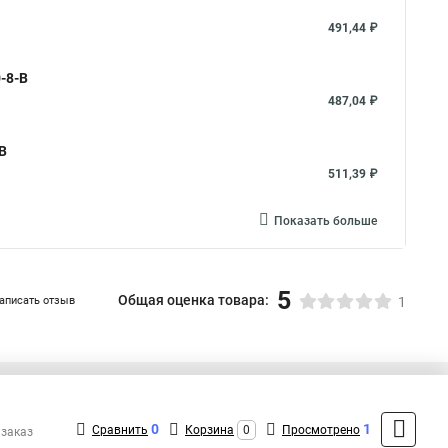
491,44 ₽
-8-B
487,04 ₽
B
511,39 ₽
Показать больше
5
Общая оценка товара:
аписать отзыв
1
+7 (495) 432-09-09
Контакты
0
1
Сравнить
Корзина
0
Просмотрено
 заказ
MAX: +7 (936) 148-00-15