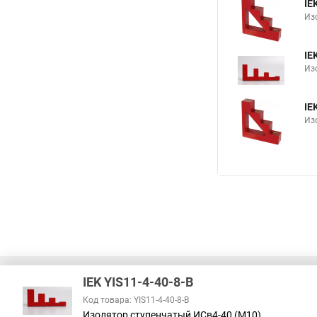
IE
Из
IE
Из
IE
Из
IEK YIS11-4-40-8-B
Код товара: YIS11-4-40-8-B
Изолятор ступенчатый ИСв4-40 (М10)