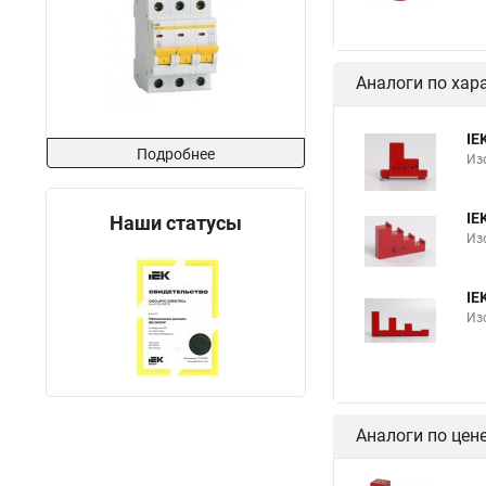
Аналоги по хар
IE
Подробнее
Из
IE
Наши статусы
Из
IE
Из
Аналоги по цен