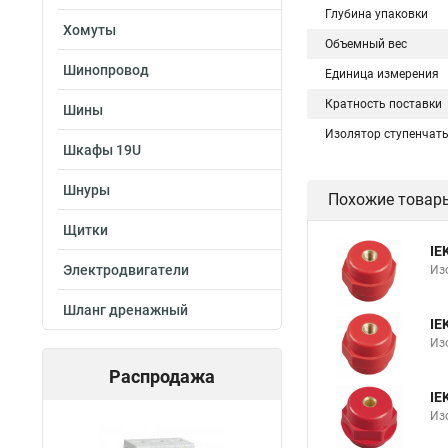
Глубина упаковки
Хомуты
Объемный вес
Шинопровод
Единица измерения
Кратность поставки
Шины
Изолятор ступенчаты
Шкафы 19U
Шнуры
Похожие товар
Щитки
IE
Электродвигатели
Из
Шланг дренажный
IE
Из
Распродажа
IE
Из