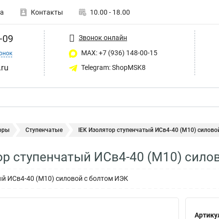
а
Контакты
10.00 - 18.00
-09
Звонок онлайн
MAX: +7 (936) 148-00-15
онок
ru
Telegram: ShopMSK8
оры
Ступенчатые
IEK Изолятор ступенчатый ИСв4-40 (М10) силовой 
ор ступенчатый ИСв4-40 (М10) силов
й ИСв4-40 (М10) силовой с болтом ИЭК
Артику