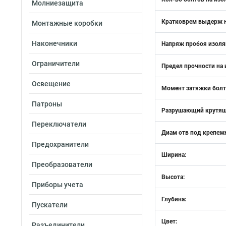
Молниезащита
Кратковрем выдерж 
Монтажные коробки
Наконечники
Напряж пробоя изоля
Ограничители
Предел прочности на 
Освещение
Момент затяжки болт
Патроны
Разрушающий крутящ
Переключатели
Диам отв под крепеж
Предохранители
Ширина:
Преобразователи
Высота:
Приборы учета
Глубина:
Пускатели
Цвет:
Разъединители