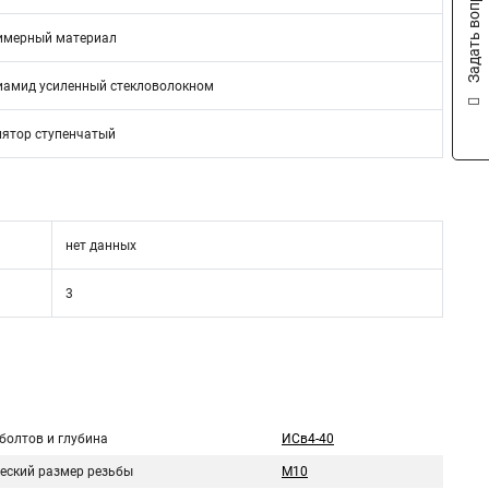
Задать вопрос
имерный материал
иамид усиленный стекловолокном
ятор ступенчатый
нет данных
3
болтов и глубина
ИСв4-40
еский размер резьбы
М10