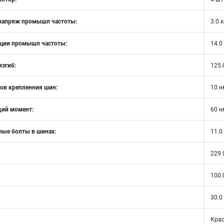
напряж промышл частоты:
3.0 
ции промышл частоты:
14.0
изгиб:
125.
ов крепленния шин:
10 н
ий момент:
60 н
ные болты в шинах:
11.0
229.
100.
30.0
Кра