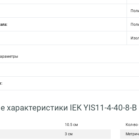
Пол
ала:
Пол
Изол
параметры
т:
е характеристики IEK YIS11-4-40-8-B
10.5 см
Кол-во 
3 см
Метрич