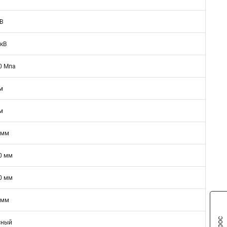
кВ
 кВ
0 Мпа
м
м
 мм
0 мм
0 мм
 мм
сный