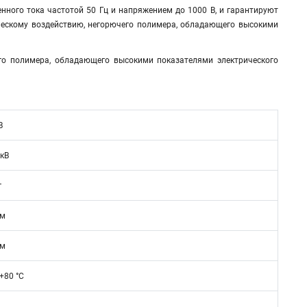
ного тока частотой 50 Гц и напряжением до 1000 В, и гарантируют
ическому воздействию, негорючего полимера, обладающего высокими
его полимера, обладающего высокими показателями электрического
В
 кВ
г
мм
мм
.+80 °C