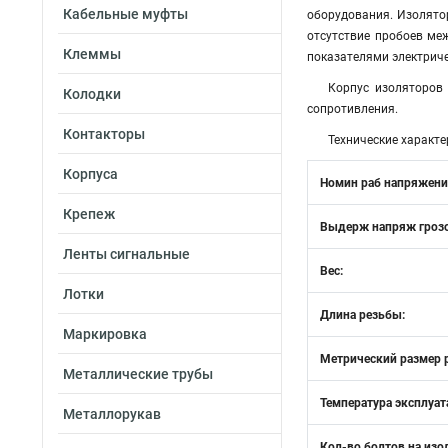
Кабельные муфты
оборудования. Изолято
отсутствие пробоев ме
Клеммы
показателями электриче
Корпус изоляторов 
Колодки
сопротивления.
Контакторы
Технические характе
Корпуса
Номин раб напряжени
Крепеж
Выдерж напряж грозо
Ленты сигнальные
Вес:
Лотки
Длина резьбы:
Маркировка
Метрический размер р
Металлические трубы
Температура эксплуат
Металлорукав
Кол-во болтов на изо