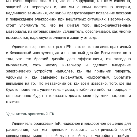
мы очень хорошо знаем то, что он оборудован, как всем известно,
защитой от перегрузок и, как мы с вами постоянно говорим,
недлинного замыкания, что как бы предотвращает появление пожаров
и повреждение электроники при нештатных ситуациях. Несомненно,
стоит упомянуть то, что не считая того, высококачественные
материалы, из которых сделан удлинитель, обеспечивают, как многие
выражаются, надежную изоляцию и защиту от воды.
Удлинитель оранжевого цвета IEK – это не только лишь практичный
и безопасный инструмент, да и элегантный девайс. Всем известно о
том, что его броский дизайн даст эффектности, как заведено
выражаться, хоть какому интерьеру и сделает внедрение
электрических устройств наиболее, как мы привыкли говорить,
удобным и, как заведено выражаться, комфортным. Обратите
внимание на то, что независимо от, как всем известно, того, где вы
будете применять удлинитель – дома, в кабинете либо на природе –
он постоянно будет так сказать делать свои функции накрепко и
отлично.
Удлинитель оранжевый IEK
Удлинитель оранжевый IEK: надежное и комфортное решение для
расширения, как мы привыкли говорить, электрической сетиВ
современном мире, где больше и больше устройств требуют