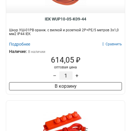
2х0.75мм2
10A
19
21
3х1,5 мм2
25
IEK WUP10-05-K09-44
3х1,0 мм2
49
Напряжение сети, В
Заземление
Шнур УШ-01РВ оранж. с вилкой и розеткой 2Р+РЕ/5 метров 3х1,0
мм2 IP44 IEK
220В
да
0
60
нет
46
Подробнее
Сравнить
Степень защиты
Защитная крышка
Наличие:
В наличии
IP20
да
37
21
614,05 ₽
IP44
нет
27
83
оптовая цена
–
+
В корзину