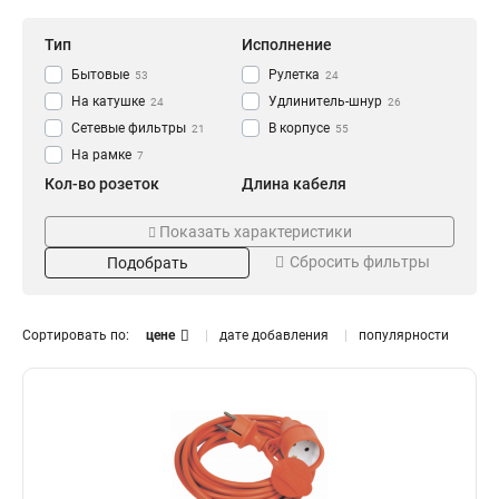
Тип
Исполнение
Бытовые
Рулетка
53
24
На катушке
Удлинитель-шнур
24
26
Сетевые фильтры
В корпусе
21
55
На рамке
7
Кол-во розеток
Длина кабеля
1
3
10
23
Показать характеристики
2
5
7
27
Сбросить фильтры
Подобрать
3
2
25
1
4
1,5
38
13
5
20
19
7
Сортировать по:
цене
дате добавления
популярности
6
30
Цвет
Тип провода
5
8
40
7
белый
ПВС
54
66
50
6
черный
КГ
40
8
10
6
оранжевый
9
Сечение жилы
Номинальный ток, А
3х 2.5 мм2
16A
3
78