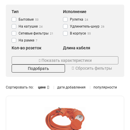
Тип
Исполнение
Бытовые
Рулетка
53
24
На катушке
Удлинитель-шнур
24
26
Сетевые фильтры
В корпусе
21
55
На рамке
7
Кол-во розеток
Длина кабеля
1
3
10
23
Показать характеристики
2
5
7
27
Сбросить фильтры
Подобрать
3
2
25
1
4
1,5
38
13
5
20
19
7
Сортировать по:
цене
дате добавления
популярности
6
30
Цвет
Тип провода
5
8
40
7
белый
ПВС
54
66
50
6
черный
КГ
40
8
10
6
оранжевый
9
Сечение жилы
Номинальный ток, А
3х 2.5 мм2
16A
3
78