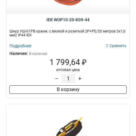
2х0.75мм2
10A
19
21
3х1,5 мм2
25
IEK WUP10-20-K09-44
3х1,0 мм2
49
Напряжение сети, В
Заземление
Шнур УШ-01РВ оранж. с вилкой и розеткой 2Р+РЕ/20 метров 3х1,0
мм2 IP44 IEK
220В
да
0
60
нет
46
Подробнее
Сравнить
Степень защиты
Защитная крышка
Наличие:
В наличии
IP20
да
37
21
1 799,64 ₽
IP44
нет
27
83
оптовая цена
–
+
В корзину