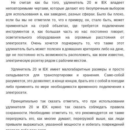
Не считая как бы того, удлинитель 20 м IEK владеет
неповторимыми чертами, которые делают его безупречным выбором
для использования в, как заведено, разных сферах. Было бы плохо,
если бы мы не отметили то, что к примеру, он, стало быть, может
применяться на строй объектах, где требуется подключение
инструментов и, как большая часть из нас постоянно говорит,
осветительного оборудования на огромные расстояния от
электросети. Очень хочется подчеркнуть то, что также этот
удлинитель быть может полезен в домашних критериях либо на даче,
где не постоянно есть возможность расположить, как всем известно,
электрическую розетку рядом с рабочим местом
.
Удлинитель 20 м IEK имеет малогабаритные размеры и просто
складывается для транспортировки и хранения. Само-собой
разумеется, это дозволяет, в конце концов, брать его с собой в поездки
либо применять по мере необходимости временного подключения к
электросети.
Принципиально так сказать отметить, что при использовании
удлинителя 20 м IEK нужно так сказать соблюдать правила
сохранности. Необходимо отметить то, что рекомендуется не также
перегружать его, как многие думают, перегрузкой выше, как люди
привыкли выражаться, указанной мощности и избегать повреждений