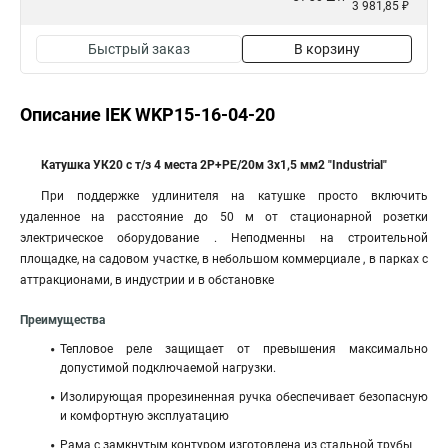
3 981,85 ₽
Быстрый заказ
В корзину
Описание IEK WKP15-16-04-20
Катушка УК20 с т/з 4 места 2Р+PЕ/20м 3х1,5 мм2 "Industrial"
При поддержке удлинителя на катушке просто включить
удаленное на расстояние до 50 м от стационарной розетки
электрическое оборудование . Неподменны на строительной
площадке, на садовом участке, в небольшом коммерциале , в парках с
аттракционами, в индустрии и в обстановке
Преимущества
Тепловое реле защищает от превышения максимально
допустимой подключаемой нагрузки.
Изолирующая прорезиненная ручка обеспечивает безопасную
и комфортную эксплуатацию
Рама с замкнутым контуром изготовлена из стальной трубы