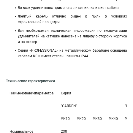
Во всех удлинителях применена литая вилка в цвет кабеля
Желтый кабель отлично виден в пыли в условиях
строительной площадки
Вся необходимая техническая информация по эксплуатации
удлинителей на катушке нанесена на лицевую сторону корпуса
и на стикер
Серия «PROFESSIONAL» на металлическом барабане оснащена
кабелем КГ и имеет степень защиты IP44
Технические характеристики
Наименованиепараметра
Серия
"GARDEN"
"IND
УК10
УК20
УК30
УК40
УК1
Номинальное
230