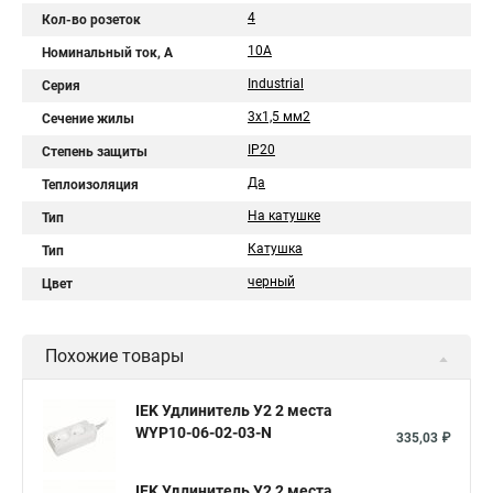
4
Кол-во розеток
10A
Номинальный ток, А
Industrial
Серия
3х1,5 мм2
Сечение жилы
IP20
Степень защиты
Да
Теплоизоляция
На катушке
Тип
Катушка
Тип
черный
Цвет
Похожие товары
IEK Удлинитель У2 2 места
WYP10-06-02-03-N
335,03 ₽
IEK Удлинитель У2 2 места