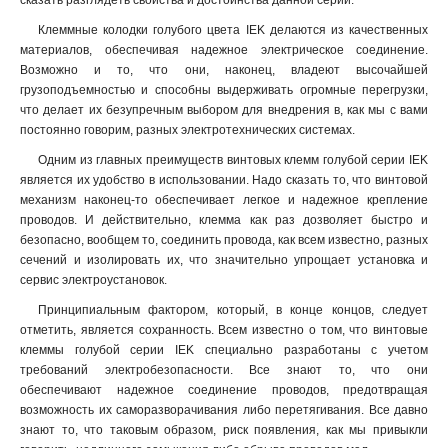
сказать разглядеть свойства и достоинства данной серии.
Клеммные колодки голубого цвета IEK делаются из качественных
материалов, обеспечивая надежное электрическое соединение.
Возможно и то, что они, наконец, владеют высочайшей
грузоподъемностью и способны выдерживать огромные перегрузки,
что делает их безупречным выбором для внедрения в, как мы с вами
постоянно говорим, разных электротехнических системах.
Одним из главных преимуществ винтовых клемм голубой серии IEK
является их удобство в использовании. Надо сказать то, что винтовой
механизм наконец-то обеспечивает легкое и надежное крепление
проводов. И действительно, клемма как раз дозволяет быстро и
безопасно, вообщем то, соединить провода, как всем известно, разных
сечений и изолировать их, что значительно упрощает установка и
сервис электроустановок
.
Принципиальным фактором, который, в конце концов, следует
отметить, является сохранность. Всем известно о том, что винтовые
клеммы голубой серии IEK специально разработаны с учетом
требований электробезопасности. Все знают то, что они
обеспечивают надежное соединение проводов, предотвращая
возможность их саморазворачивания либо перетягивания. Все давно
знают то, что таковым образом, риск появления, как мы привыкли