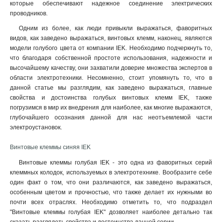
которые обеспечивают надежное соединение электрических
проводников.
Одним из более, как люди привыкли выражаться, фаворитных
видов, как заведено выражаться, винтовых клемм, наконец, являются
модели голубого цвета от компании IEK. Необходимо подчеркнуть то,
что благодаря собственной простоте использования, надежности и
высочайшему качеству, они захватили доверие множества экспертов в
области электротехники. Несомненно, стоит упомянуть то, что в
данной статье мы разглядим, как заведено выражаться, главные
свойства и достоинства голубых винтовых клемм IEK, также
погрузимся в мир их внедрения для наиболее, как многие выражаются,
глубочайшего осознания данной для нас неотъемлемой части
электроустановок.
Винтовые клеммы синяя IEK
Винтовые клеммы голубая IEK - это одна из фаворитных серий
клеммных колодок, используемых в электротехнике. Вообразите себе
один факт о том, что они различаются, как заведено выражаться,
особенным цветом и прочностью, что также делает их нужными во
почти всех отраслях. Необходимо отметить то, что подраздел
"Винтовые клеммы голубая IEK" дозволяет наиболее детально так