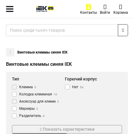
Контакты
Войти
Корзина
Винтовые клеммы синяя IEK
Винтовые клеммы синяя IEK
Тип
Горючий корпус
Клемма
Нет
0
54
Колодка клеммная
16
Аксессуар для клемм
0
Маркеры
3
Разделитель
4
Заглушка
Серия
Кол-во пар
13
Показать характеристики
Клемма винтовая
34
CTS-PEN
12пар
2
40