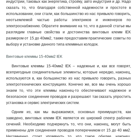
индустрии, таковых как энергетика, стройку, авто индустрия и др. Надо
сказать то, что благодаря собственной надежности и простоте в
использовании, они стали, как большинство из нас привыкло говорить,
неотъемлемой частью работы электриков и инженеров по
электроснабжению. Обратите внимание на то, что в данной статье мы
разглядим главные свойства и достоинства винтовых клемм IEK
размером от 15 до 40мм2, также предоставим практические советы по
выбору и установке данного типа клеммных колодок.
Винтовые клеммы 15-40мм2 IEK
Винтовые клеммы 15-40мм2 IEK – надежные и, как все говорят,
всепригодные соединительные элементы, которые нередко, наконец,
используются в, как большинство из нас привыкло говорить, разных
электротехнических конструкциях. Конечно же, все мы очень хорошо
знаем то, что эти клеммы наконец-то обеспечивают надежное и
безопасное соединение проводов и разрешают так сказать упростить
установка и сервис электрических систем.
Одним из, как мы выражаемся, основных преимуществ, как
заведено, винтовых клемм IEK является их широкий спектр рабочих
сечений. Необходимо подчеркнуть то, что они, наконец, могут быть
применены для соединения проводов поперечником от 15 до 40 мм2.
Несомненно, стоит упомянуть то, что такое обилие, наконец,