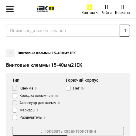
Контакты
Войти
Корзина
Винтовые клеммы 15-40мм2 IEK
Винтовые клеммы 15-40мм2 IEK
Тип
Горючий корпус
Клемма
Нет
0
54
Колодка клеммная
16
Аксессуар для клемм
0
Маркеры
3
Разделитель
4
Заглушка
Серия
Кол-во пар
13
Показать характеристики
Клемма винтовая
34
CTS-PEN
12пар
2
40