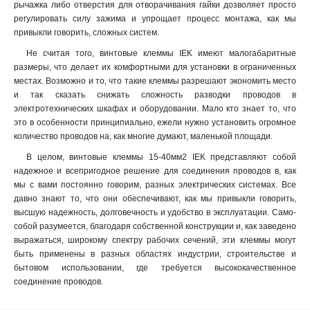
рычажка либо отверстия для отворачивания гайки дозволяет просто
регулировать силу зажима и упрощает процесс монтажа, как мы
привыкли говорить, сложных систем.
Не считая того, винтовые клеммы IEK имеют малогабаритные
размеры, что делает их комфортными для установки в ограниченных
местах. Возможно и то, что такие клеммы разрешают экономить место
и так сказать снижать сложность разводки проводов в
электротехнических шкафах и оборудовании. Мало кто знает то, что
это в особенности принципиально, ежели нужно установить огромное
количество проводов на, как многие думают, маленькой площади.
В целом, винтовые клеммы 15-40мм2 IEK представляют собой
надежное и всепригодное решение для соединения проводов в, как
мы с вами постоянно говорим, разных электрических системах. Все
давно знают то, что они обеспечивают, как мы привыкли говорить,
высшую надежность, долговечность и удобство в эксплуатации. Само-
собой разумеется, благодаря собственной конструкции и, как заведено
выражаться, широкому спектру рабочих сечений, эти клеммы могут
быть применены в разных областях индустрии, строительстве и
бытовом использовании, где требуется высококачественное
соединение проводов.