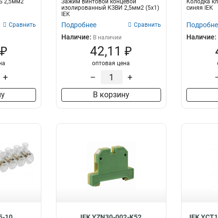
S 2,5мм2
Зажим винтовой концевой
Колодка к
изолированный КЗВИ 2,5мм2 (5x1)
синяя IEK
IEK
Подробнее
Подробне
Сравнить
Сравнить
Наличие:
Наличие:
В наличии
 ₽
42,11 ₽
на
оптовая цена
+
–
+
ну
В корзину
5-10
IEK YZN30-002-K52
IEK YCT1