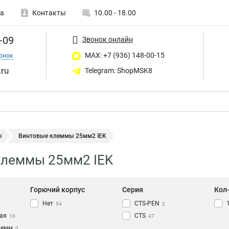
а
Контакты
10.00 - 18.00
-09
Звонок онлайн
MAX: +7 (936) 148-00-15
онок
ru
Telegram: ShopMSK8
ы
Винтовые клеммы 25мм2 IEK
клеммы 25мм2 IEK
Горючий корпус
Серия
Кол
Нет
CTS-PEN
54
2
ая
CTS
16
47
лемм
0