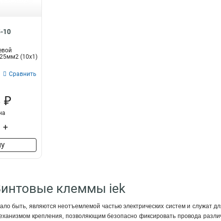
5-10
евой
25мм2 (10x1)
Сравнить
 ₽
на
+
ну
Винтовые клеммы iek
ало быть, являются неотъемлемой частью электрических систем и служат для
ханизмом крепления, позволяющим безопасно фиксировать провода различно