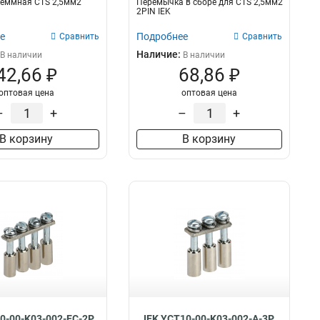
леммная CTS 2,5мм2
Перемычка в сборе для CTS 2,5мм2
2PIN IEK
е
Подробнее
Сравнить
Сравнить
Наличие:
В наличии
В наличии
42,66 ₽
68,86 ₽
оптовая цена
оптовая цена
–
+
–
+
В корзину
В корзину
0-00-K03-002-EC-2P
IEK YCT10-00-K03-002-A-3P