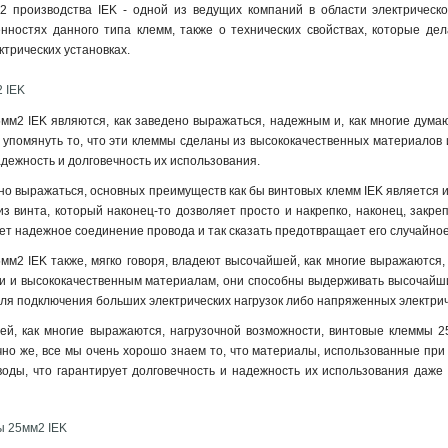
 производства IEK - одной из ведущих компаний в области электрическо
нностях данного типа клемм, также о технических свойствах, которые д
ктрических установках.
 IEK
мм2 IEK являются, как заведено выражаться, надежным и, как многие дум
 упомянуть то, что эти клеммы сделаны из высококачественных материалов и
адежность и долговечность их использования.
ено выражаться, основных преимуществ как бы винтовых клемм IEK является и
з винта, который наконец-то дозволяет просто и накрепко, наконец, закре
ет надежное соединение провода и так сказать предотвращает его случайно
м2 IEK также, мягко говоря, владеют высочайшей, как многие выражаются, 
и и высококачественным материалам, они способны выдерживать высочайшие
я подключения больших электрических нагрузок либо напряженных электрич
ей, как многие выражаются, нагрузочной возможности, винтовые клеммы 2
но же, все мы очень хорошо знаем то, что материалы, использованные при 
воды, что гарантирует долговечность и надежность их использования даже
ы 25мм2 IEK