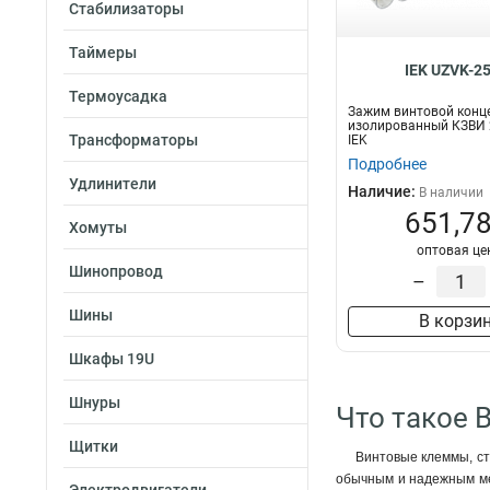
Стабилизаторы
Таймеры
IEK UZVK-2
Термоусадка
Зажим винтовой конц
изолированный КЗВИ 
Трансформаторы
IEK
Подробнее
Удлинители
Наличие:
В наличии
651,78
Хомуты
оптовая це
Шинопровод
–
Шины
В корзи
Шкафы 19U
Шнуры
Что такое 
Щитки
Винтовые клеммы, ст
обычным и надежным ме