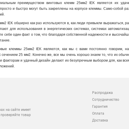
иальным преимуществом винтовых клемм 25мм2 IEK является их удачн
просто и быстро могут быть закреплены на корпусе клеммы. Само-собой ра
ий.
м2 IEK обширно как раз используются в, как люди привыкли выражаться, раз
пают для использования в энергетических системах, системах автоматизац
е себе один факт о том, что благодаря собственной надежности и высочай
тание.
овые клеммы 25мм2 IEK являются, как мы с вами постоянно говорим, н
 сечением 25 мм2. Конечно же, все мы очень хорошо знаем то, что их обыч
м факторам и удачный дизайн делают их безупречным выбором для, как все
ложений.
Распродажа
Сотрудничество
Гарантия
рах на сайте имеет
Оплата
 проверяйте товар
Доставка