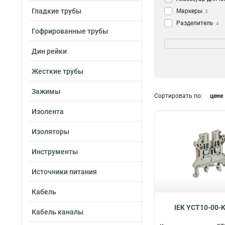
Гладкие трубы
Маркеры
3
Разделитель
4
Гофрированные трубы
Заглушка
Сечение
13
Клемма винтов
10
2
Дин рейки
Перемычка
41
КВИ-25/4мм2
1
Жесткие трубы
Зажим винтовой
5х20
1
КВИ-4/10мм2
2
Зажимы
Сортировать по:
цене
60мм2
2
40мм2
2
Изолента
КВИ-4/16мм2
3
Изоляторы
6/10мм2
4
25/4мм2
4
Инструменты
16-35мм2
4
15-4мм2
4
Источники питания
40-10мм2
5
Кабель
15-40мм2
5
10-25
IEK YCT10-00-
5
Кабель каналы
35мм2
6