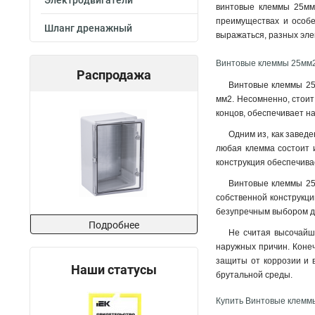
Электродвигатели
винтовые клеммы 25мм2
преимуществах и особе
Шланг дренажный
выражаться, разных эле
Винтовые клеммы 25мм2
Распродажа
Винтовые клеммы 25
мм2. Несомненно, стоит
концов, обеспечивает н
Одним из, как завед
любая клемма состоит и
конструкция обеспечива
Винтовые клеммы 25м
собственной конструкци
безупречным выбором дл
Подробнее
Не считая высочайш
наружных причин. Конеч
защиты от коррозии и 
Наши статусы
брутальной среды
.
Купить Винтовые клемм