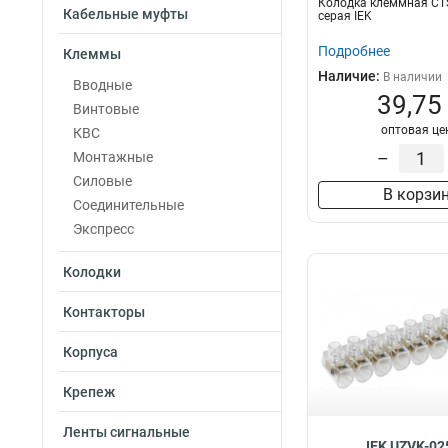
Колодка клеммная CT
10мм2
7
Кабельные муфты
серая IEK
КВИ-16мм2
7
Подробнее
Клеммы
6мм2
8
Наличие:
В наличии
16мм2
Вводные
8
39,75
25-6мм2
Винтовые
9
оптовая це
КВИ-10мм2
КВС
10
КВИ-6мм2
–
Монтажные
10
КВИ-4мм2
Силовые
10
В корзи
4мм2
Соединительные
10
КВИ-25мм2
Экспресс
12
10-25мм2
12
Колодки
25мм2
13
6-16мм2
13
Контакторы
4-10мм2
13
Корпуса
Крепеж
Ленты сигнальные
IEK UZVK-02