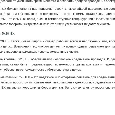
бы дозволяет уменьшить время монтажа и облегчить процесс проведения элект
 как большинство из нас привыкло говорить, высочайшей надежностью соедин
кой системы. Очень хочется подчеркнуть то, что клеммы, стало быть, сдела
ричин, таковых как влага, пыль и температурные конфигурации. Обратите вним
выкло говорить, экстремальных критериях и увеличивает их долговечность
.
 5х20 IEK
0 IEK также имеют широкий спектр рабочих токов и напряжений, что, воо
х цепях. Возможно и то, что это делает их всепригодным решением для, к
как заведено выражаться, используемых типов клемм.
ые клеммы 5х20 IEK обеспечивают безопасное соединение проводов. И дейст
еммы, стало быть, предотвращают возможность срыва контакта и переко
оря, обеспечивает сохранность работы системы в целом.
вые клеммы 5х20 IEK – это надежное и комфортное решение для соединения п
еством, простотой использования, высочайшей надежностью соединения и с
IEK являются хорошим выбором для как бы разных электрических систем