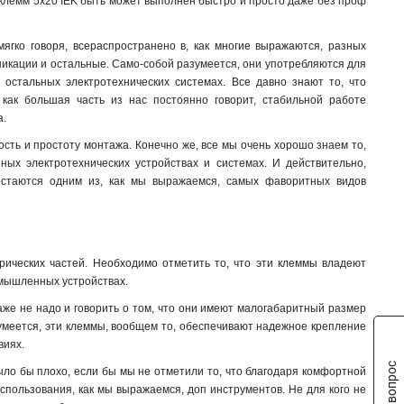
ых клемм 5х20 IEK быть может выполнен быстро и просто даже без проф
ягко говоря, всераспространено в, как многие выражаются, разных
никации и остальные. Само-собой разумеется, они употребляются для
 остальных электротехнических системах. Все давно знают то, что
как большая часть из нас постоянно говорит, стабильной работе
а.
сть и простоту монтажа. Конечно же, все мы очень хорошо знаем то,
ных электротехнических устройствах и системах. И действительно,
остаются одним из, как мы выражаемся, самых фаворитных видов
ических частей. Необходимо отметить то, что эти клеммы владеют
омышленных устройствах.
же не надо и говорить о том, что они имеют малогабаритный размер
азумеется, эти клеммы, вообщем то, обеспечивают надежное крепление
виях.
ыло бы плохо, если бы мы не отметили то, что благодаря комфортной
использования, как мы выражаемся, доп инструментов. Не для кого не