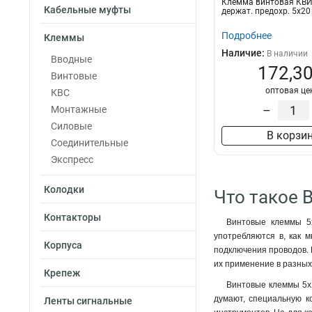
Клемма винтовая КВИ-
10мм2
7
Кабельные муфты
держат. предохр. 5х20
КВИ-16мм2
7
Подробнее
Клеммы
6мм2
8
Наличие:
В наличии
16мм2
Вводные
8
172,30
25-6мм2
Винтовые
9
оптовая це
КВИ-10мм2
КВС
10
КВИ-6мм2
–
Монтажные
10
КВИ-4мм2
Силовые
10
В корзи
4мм2
Соединительные
10
КВИ-25мм2
Экспресс
12
10-25мм2
12
Колодки
25мм2
Что такое 
13
6-16мм2
13
Контакторы
Винтовые клеммы 5х
4-10мм2
13
употребляются в, как 
Корпуса
подключения проводов. Н
их применение в разных
Крепеж
Винтовые клеммы 5х2
думают, специальную к
Ленты сигнальные