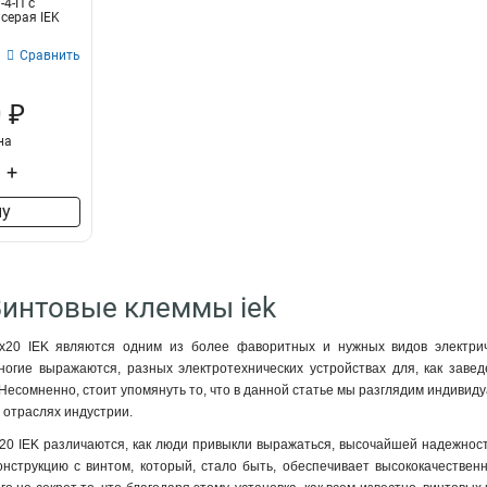
4-П с
 серая IEK
Сравнить
 ₽
на
+
ну
Винтовые клеммы iek
20 IEK являются одним из более фаворитных и нужных видов электриче
многие выражаются, разных электротехнических устройствах для, как заве
есомненно, стоит упомянуть то, что в данной статье мы разглядим индивидуа
 отраслях индустрии.
0 IEK различаются, как люди привыкли выражаться, высочайшей надежностью
онструкцию с винтом, который, стало быть, обеспечивает высококачестве