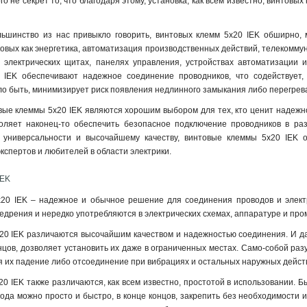
го не секрет то, что благодаря этому, установка, как всем известно, винтов
ьшинство из нас привыкло говорить, винтовых клемм 5х20 IEK обширно, м
ковых как энергетика, автоматизация производственных действий, телекомму
 электрических щитах, панелях управления, устройствах автоматизации и
IEK обеспечивают надежное соединение проводников, что содействует, 
ало быть, минимизирует риск появления недлинного замыкания либо перегрев
вые клеммы 5х20 IEK являются хорошим выбором для тех, кто ценит надежно
оляет наконец-то обеспечить безопасное подключение проводников в раз
й универсальности и высочайшему качеству, винтовые клеммы 5х20 IEK 
кспертов и любителей в области электрики.
IEK
20 IEK – надежное и обычное решение для соединения проводов и электр
дрения и нередко употребляются в электрических схемах, аппаратуре и пр
0 IEK различаются высочайшим качеством и надежностью соединения. И да
концов, дозволяет установить их даже в ограниченных местах. Само-собой р
 их падение либо отсоединение при вибрациях и остальных наружных дейст
0 IEK также различаются, как всем известно, простотой в использовании. Б
вода можно просто и быстро, в конце концов, закрепить без необходимости 