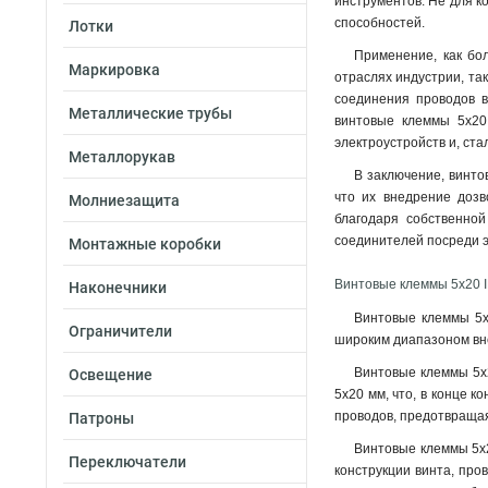
инструментов. Не для ко
способностей.
Лотки
Применение, как бол
Маркировка
отраслях индустрии, та
соединения проводов в
Металлические трубы
винтовые клеммы 5х20 
электроустройств и, ст
Металлорукав
В заключение, винто
что их внедрение дозв
Молниезащита
благодаря собственно
соединителей посреди э
Монтажные коробки
Винтовые клеммы 5х20 
Наконечники
Винтовые клеммы 5х
Ограничители
широким диапазоном вне
Винтовые клеммы 5х2
Освещение
5х20 мм, что, в конце 
проводов, предотвращая
Патроны
Винтовые клеммы 5х2
Переключатели
конструкции винта, про