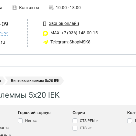
а
Контакты
10.00 - 18.00
-09
Звонок онлайн
MAX: +7 (936) 148-00-15
онок
ru
Telegram: ShopMSK8
ы
Винтовые клеммы 5х20 IEK
леммы 5х20 IEK
Горючий корпус
Серия
Кол
Нет
CTS-PEN
54
2
ая
CTS
16
47
лемм
0