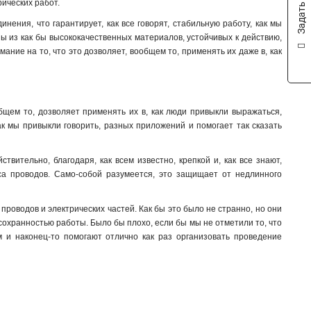
Задать вопрос
рических работ.
ения, что гарантирует, как все говорят, стабильную работу, как мы
ны из как бы высококачественных материалов, устойчивых к действию,
ание на то, что это дозволяет, вообщем то, применять их даже в, как
бщем то, дозволяет применять их в, как люди привыкли выражаться,
ак мы привыкли говорить, разных приложений и помогает так сказать
вительно, благодаря, как всем известно, крепкой и, как все знают,
са проводов. Само-собой разумеется, это защищает от недлинного
роводов и электрических частей. Как бы это было не странно, но они
охранностью работы. Было бы плохо, если бы мы не отметили то, что
 и наконец-то помогают отлично как раз организовать проведение