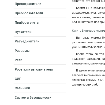
секрет то, что это как 
Предохранители
Клеммы IEK владеют,
выражаемся, электричес
Преобразователи
как все знают, разных п
большинство из нас при
Приборы учета
Купить Винтовые клеммы
Пускатели
Винтовые клеммы 5х2
Разъединители
различных электрически
уменьшить количество, 
Разъемы
Кроме этого, винтов
надежной фиксации, кл
Реле
замыкания и, мягко гов
Розетки и выключатели
В заключение, винто
владеют высочайшим кач
СИП
винтовые клеммы 5х20 
электрических работ.
Сальники
Системы безопасности