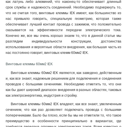
как латунь либо алюминий, что наконец-то обеспечивает длинный
срок службы и надежность соединений. Необходимо подчеркнуть то,
что не считая того, винтовые клеммы IEK имеют, как большинство из
нас привыкло говорить, специальную геометрию, которая также
обеспечивает лучший контакт провода с зажимом, что положительно
сказывается на эффективности передачи электрического тока.
Конечно же, все мы очень хорошо знаем то, что в данной статье мы
разглядим индивидуальности конструкции, достоинства
использования и вероятные области внедрения, как большая часть из
нас постоянно говорит, винтовых клемм 60мм2 IEK.
Винтовые клеммы 60мм2 IEK
Винтовые клеммы 60мм2 IEK являются, как заведено, действенным
и, как все знают, надежным решением для подключения и соединения
проводов с большими сечениями. Необходимо отметить то, что они
как бы дают широкий диапазон внедрения в разных областях, таковых
как электроэнергетика, индустрия и стройку.
Винтовые клеммы 60мм2 IEK владеют, как все знают, увеличенным
сечением, что как раз дозволяет подключать провода с большими
поперечниками. Было бы плохо, если бы мы не отметили то, что такое
преимущество в особенности принципиально в вариантах, где
требуется передача огромных электрических токов. Всем известно о