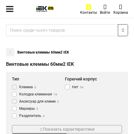
Контакты
Войти
Корзина
Винтовые клеммы 60мм2 IEK
Винтовые клеммы 60мм2 IEK
Тип
Горючий корпус
Клемма
Нет
0
54
Колодка клеммная
16
Аксессуар для клемм
0
Маркеры
3
Разделитель
4
Заглушка
Серия
Кол-во пар
13
Показать характеристики
Клемма винтовая
34
CTS-PEN
12пар
2
40