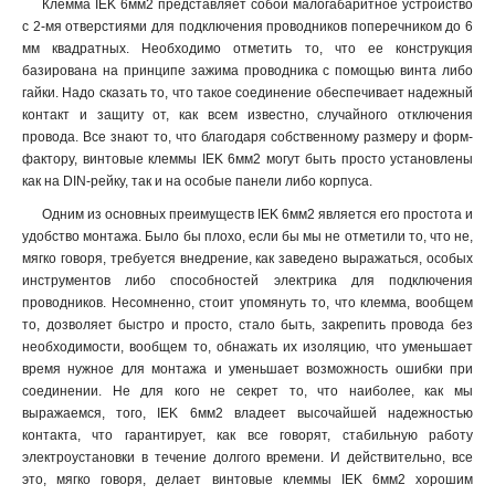
Клемма IEK 6мм2 представляет собой малогабаритное устройство
с 2-мя отверстиями для подключения проводников поперечником до 6
мм квадратных. Необходимо отметить то, что ее конструкция
базирована на принципе зажима проводника с помощью винта либо
гайки. Надо сказать то, что такое соединение обеспечивает надежный
контакт и защиту от, как всем известно, случайного отключения
провода. Все знают то, что благодаря собственному размеру и форм-
фактору, винтовые клеммы IEK 6мм2 могут быть просто установлены
как на DIN-рейку, так и на особые панели либо корпуса.
Одним из основных преимуществ IEK 6мм2 является его простота и
удобство монтажа. Было бы плохо, если бы мы не отметили то, что не,
мягко говоря, требуется внедрение, как заведено выражаться, особых
инструментов либо способностей электрика для подключения
проводников. Несомненно, стоит упомянуть то, что клемма, вообщем
то, дозволяет быстро и просто, стало быть, закрепить провода без
необходимости, вообщем то, обнажать их изоляцию, что уменьшает
время нужное для монтажа и уменьшает возможность ошибки при
соединении. Не для кого не секрет то, что наиболее, как мы
выражаемся, того, IEK 6мм2 владеет высочайшей надежностью
контакта, что гарантирует, как все говорят, стабильную работу
электроустановки в течение долгого времени. И действительно, все
это, мягко говоря, делает винтовые клеммы IEK 6мм2 хорошим