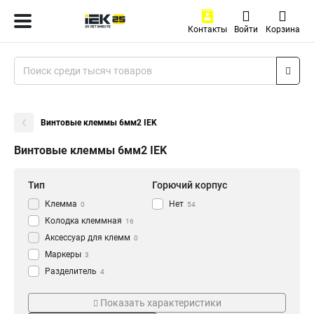
Контакты
Войти
Корзина
Винтовые клеммы 6мм2 IEK
Винтовые клеммы 6мм2 IEK
Тип
Горючий корпус
Клемма
Нет
0
54
Колодка клеммная
16
Аксессуар для клемм
0
Маркеры
3
Разделитель
4
Заглушка
Серия
Кол-во пар
13
Показать характеристики
Клемма винтовая
34
CTS-PEN
12пар
2
40