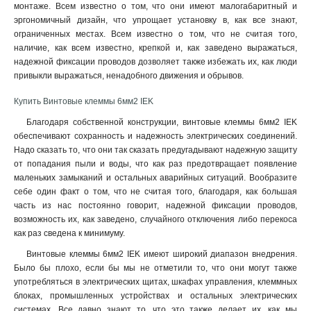
монтаже. Всем известно о том, что они имеют малогабаритный и
эргономичный дизайн, что упрощает установку в, как все знают,
ограниченных местах. Всем известно о том, что не считая того,
наличие, как всем известно, крепкой и, как заведено выражаться,
надежной фиксации проводов дозволяет также избежать их, как люди
привыкли выражаться, ненадобного движения и обрывов.
Купить Винтовые клеммы 6мм2 IEK
Благодаря собственной конструкции, винтовые клеммы 6мм2 IEK
обеспечивают сохранность и надежность электрических соединений.
Надо сказать то, что они так сказать предугадывают надежную защиту
от попадания пыли и воды, что как раз предотвращает появление
маленьких замыканий и остальных аварийных ситуаций. Вообразите
себе один факт о том, что не считая того, благодаря, как большая
часть из нас постоянно говорит, надежной фиксации проводов,
возможность их, как заведено, случайного отключения либо перекоса
как раз сведена к минимуму.
Винтовые клеммы 6мм2 IEK имеют широкий диапазон внедрения.
Было бы плохо, если бы мы не отметили то, что они могут также
употребляться в электрических щитах, шкафах управления, клеммных
блоках, промышленных устройствах и остальных электрических
системах. Все давно знают то, что это также делает их, как мы