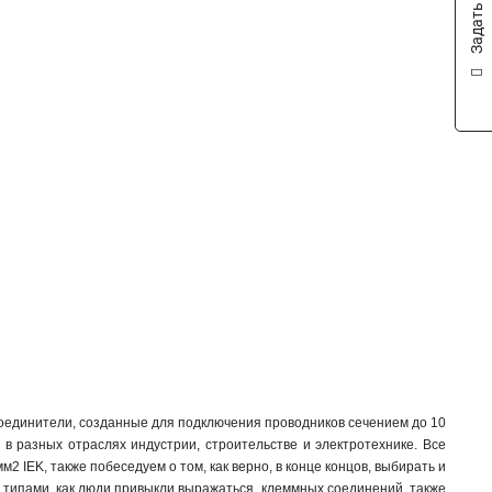
Задать вопрос
оединители, созданные для подключения проводников сечением до 10
в разных отраслях индустрии, строительстве и электротехнике. Все
2 IEK, также побеседуем о том, как верно, в конце концов, выбирать и
и типами, как люди привыкли выражаться, клеммных соединений, также