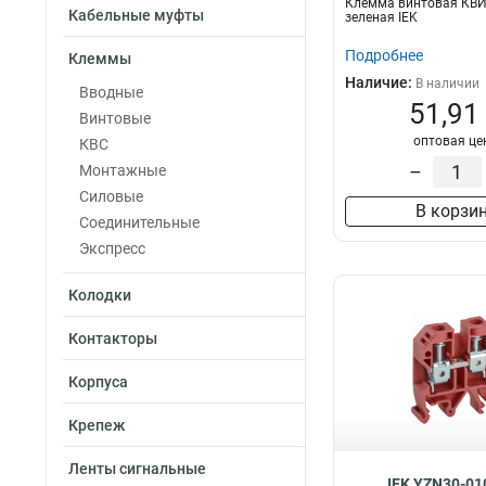
Клемма винтовая КВ
10мм2
7
Кабельные муфты
зеленая IEK
КВИ-16мм2
7
Подробнее
Клеммы
6мм2
8
Наличие:
В наличии
16мм2
Вводные
8
51,91
25-6мм2
Винтовые
9
оптовая це
КВИ-10мм2
КВС
10
КВИ-6мм2
–
Монтажные
10
КВИ-4мм2
Силовые
10
В корзи
4мм2
Соединительные
10
КВИ-25мм2
Экспресс
12
10-25мм2
12
Колодки
25мм2
13
6-16мм2
13
Контакторы
4-10мм2
13
Корпуса
Крепеж
Ленты сигнальные
IEK YZN30-01