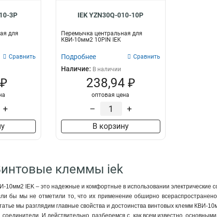
10-3P
IEK YZN30Q-010-10P
ая для
Перемычка центральная для
КВИ-10мм2 10PIN IEK
Подробнее
Сравнить
Сравнить
Наличие:
В наличии
 ₽
238,94 ₽
на
оптовая цена
+
–
+
ну
В корзину
Винтовые клеммы iek
-10мм2 IEK – это надежные и комфортные в использовании электрические с
сли бы мы не отметили то, что их применение обширно всераспространено 
статье мы разглядим главные свойства и достоинства винтовых клемм КВИ-10мм
и соединители. И действительно, разберемся с, как всем известно, основным