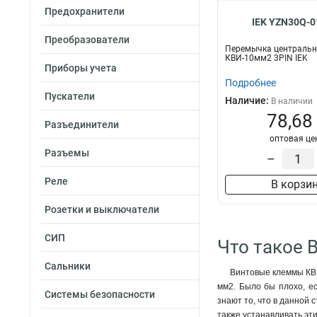
Предохранители
IEK YZN30Q-0
Преобразователи
Перемычка центральн
КВИ-10мм2 3PIN IEK
Приборы учета
Подробнее
Пускатели
Наличие:
В наличии
78,68
Разъединители
оптовая це
Разъемы
–
Реле
В корзи
Розетки и выключатели
СИП
Что такое 
Сальники
Винтовые клеммы КВИ
мм2. Было бы плохо, е
Системы безопасности
знают то, что в данной 
также устанавливать эт