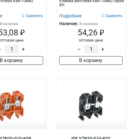
нтовая КВИ-10мм2
Клемма винтовая КВИ-10мм2 серая
IEK
е
Подробнее
Сравнить
Сравнить
Наличие:
В наличии
В наличии
53,08 ₽
54,26 ₽
оптовая цена
оптовая цена
–
+
–
+
В корзину
В корзину
 YZN30-010-K09
IEK YZN30-010-K02