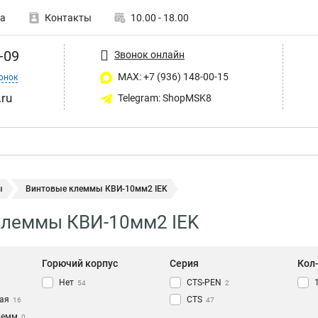
а
Контакты
10.00 - 18.00
-09
Звонок онлайн
MAX: +7 (936) 148-00-15
онок
ru
Telegram: ShopMSK8
ы
Винтовые клеммы КВИ-10мм2 IEK
клеммы КВИ-10мм2 IEK
Горючий корпус
Серия
Кол
Нет
CTS-PEN
54
2
ая
CTS
16
47
лемм
0