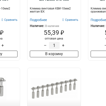
И-10мм2
Клемма винтовая КВИ-10мм2
Клемма ви
желтая IEK
оранжевая 
Подробнее
Подробне
Сравнить
Сравнить
Наличие:
Наличие:
В наличии
 ₽
55,39 ₽
на
оптовая цена
+
–
+
ну
В корзину