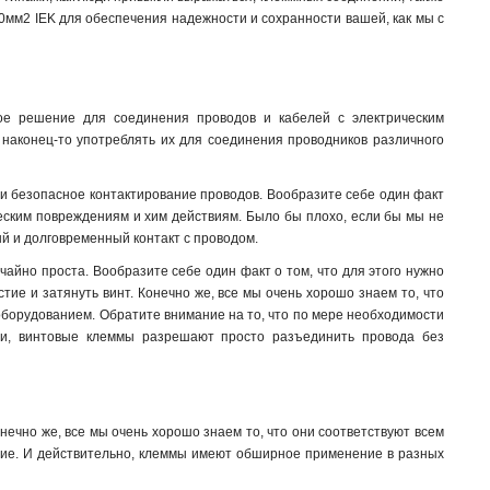
0мм2 IEK для обеспечения надежности и сохранности вашей, как мы с
ое решение для соединения проводов и кабелей с электрическим
 наконец-то употреблять их для соединения проводников различного
 безопасное контактирование проводов. Вообразите себе один факт
ческим повреждениям и хим действиям. Было бы плохо, если бы мы не
ый и долговременный контакт с проводом.
чайно проста. Вообразите себе один факт о том, что для этого нужно
стие и затянуть винт. Конечно же, все мы очень хорошо знаем то, что
оборудованием. Обратите внимание на то, что по мере необходимости
пи, винтовые клеммы разрешают просто разъединить провода без
чно же, все мы очень хорошо знаем то, что они соответствуют всем
ние. И действительно, клеммы имеют обширное применение в разных