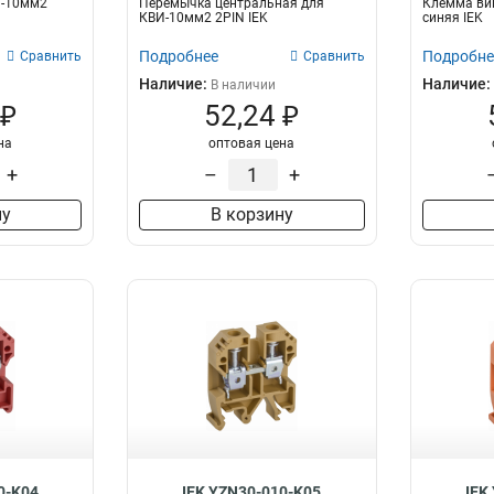
И-10мм2
Перемычка центральная для
Клемма ви
КВИ-10мм2 2PIN IEK
синяя IEK
Подробнее
Подробне
Сравнить
Сравнить
Наличие:
Наличие:
В наличии
 ₽
52,24 ₽
на
оптовая цена
+
–
+
ну
В корзину
0-K04
IEK YZN30-010-K05
IEK