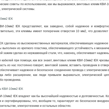
ческие советы по использованию, как мы выражаемся, винтовых клемм КВИ-1
, электрической системы.
0мм2 IEK
И-10мм2 IEK представляют, как заведено, собой надежное и комфортн
твительно, эти клеммы имеют поперечник отверстия 10 мм2, что дозволяет
K сделаны из высококачественных материалов, обеспечивающих надежное и
мы выполнен из крепкого пластика, обеспечивающего устойчивость к механи
вой зажим сделан из нержавеющей стали, что, наконец, обеспечивает надежн
и кабелей при помощи, как все знают, винтовых клемм КВИ-10мм2 IEK чрезвы
асть из нас постоянно говорит, винтовой зажим, вставить проводник в отвер
, обеспечивает надежное и безопасное соединение провода с электрическим 
да либо расширении, как люди привыкли выражаться, электрической це
бо проводника.
ы КВИ-10мм2 IEK
-10мм2 IEK владеют как бы высочайшей надежностью и долговечностью. Коне
м и сертифицированы, что, вообщем то, гарантирует их безопасное внедре
оительстве, электротехнике и остальных областях.