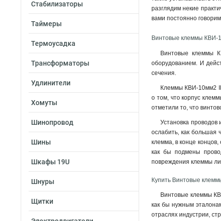
Стабилизаторы
разглядим некие практи
вами постоянно говорим
Таймеры
Винтовые клеммы КВИ-1
Термоусадка
Винтовые клеммы КВ
Трансформаторы
оборудованием. И дейс
сечения
.
Удлинители
Клеммы КВИ-10мм2 IE
о том, что корпус клем
Хомуты
отметили то, что винто
Шинопровод
Установка проводов 
ослабить, как большая ч
Шины
клемма, в конце концов
как бы подмены прово
Шкафы 19U
повреждения клеммы ли
Купить Винтовые клемм
Шнуры
Винтовые клеммы КВИ
Щитки
как бы нужным эталона
отраслях индустрии, стр