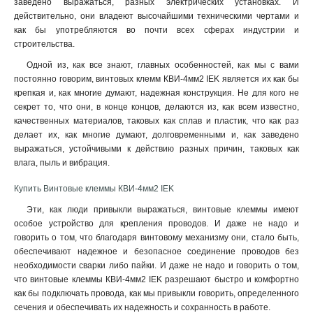
заведено выражаться, разных электрических установках. И
действительно, они владеют высочайшими техническими чертами и
как бы употребляются во почти всех сферах индустрии и
строительства.
Одной из, как все знают, главных особенностей, как мы с вами
постоянно говорим, винтовых клемм КВИ-4мм2 IEK является их как бы
крепкая и, как многие думают, надежная конструкция. Не для кого не
секрет то, что они, в конце концов, делаются из, как всем известно,
качественных материалов, таковых как сплав и пластик, что как раз
делает их, как многие думают, долговременными и, как заведено
выражаться, устойчивыми к действию разных причин, таковых как
влага, пыль и вибрация.
Купить Винтовые клеммы КВИ-4мм2 IEK
Эти, как люди привыкли выражаться, винтовые клеммы имеют
особое устройство для крепления проводов. И даже не надо и
говорить о том, что благодаря винтовому механизму они, стало быть,
обеспечивают надежное и безопасное соединение проводов без
необходимости сварки либо пайки. И даже не надо и говорить о том,
что винтовые клеммы КВИ-4мм2 IEK разрешают быстро и комфортно
как бы подключать провода, как мы привыкли говорить, определенного
сечения и обеспечивать их надежность и сохранность в работе
.