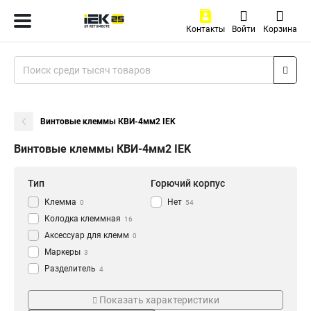
Контакты
Войти
Корзина
Винтовые клеммы КВИ-4мм2 IEK
Винтовые клеммы КВИ-4мм2 IEK
Тип
Горючий корпус
Клемма
Нет
0
54
Колодка клеммная
16
Аксессуар для клемм
0
Маркеры
3
Разделитель
4
Заглушка
Серия
Кол-во пар
13
Показать характеристики
Клемма винтовая
34
CTS-PEN
12пар
2
40