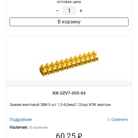
оптовая цена
ЗНИ-95мм2
2
–
+
ЗНИ-70мм2
2
ЗНИ-6мм2
2
В корзину
ЗНИ-4мм2
2
ЗНИ-25мм2
2
ЗНИ-35мм2
4
ЗНИ-16мм2
4
ЗНИ-10мм2
4
IEK UZV7-005-04
Зажим винтовой ЗВИ-5 н/г 1,5-4,0мм2 12пар ИЭК желтые
Подробнее
Сравнить
Наличие:
В наличии
60,25 ₽