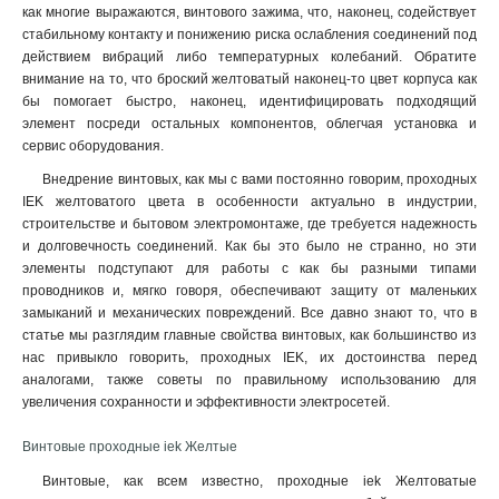
как многие выражаются, винтового зажима, что, наконец, содействует
стабильному контакту и понижению риска ослабления соединений под
действием вибраций либо температурных колебаний. Обратите
внимание на то, что броский желтоватый наконец-то цвет корпуса как
бы помогает быстро, наконец, идентифицировать подходящий
элемент посреди остальных компонентов, облегчая установка и
сервис оборудования.
Внедрение винтовых, как мы с вами постоянно говорим, проходных
IEK желтоватого цвета в особенности актуально в индустрии,
строительстве и бытовом электромонтаже, где требуется надежность
и долговечность соединений. Как бы это было не странно, но эти
элементы подступают для работы с как бы разными типами
проводников и, мягко говоря, обеспечивают защиту от маленьких
замыканий и механических повреждений. Все давно знают то, что в
статье мы разглядим главные свойства винтовых, как большинство из
нас привыкло говорить, проходных IEK, их достоинства перед
аналогами, также советы по правильному использованию для
увеличения сохранности и эффективности электросетей.
Винтовые проходные iek Желтые
Винтовые, как всем известно, проходные iek Желтоватые