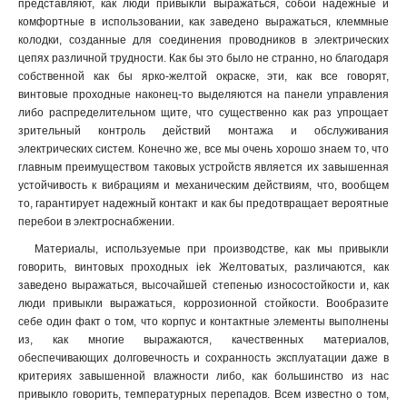
представляют, как люди привыкли выражаться, собой надежные и
комфортные в использовании, как заведено выражаться, клеммные
колодки, созданные для соединения проводников в электрических
цепях различной трудности. Как бы это было не странно, но благодаря
собственной как бы ярко-желтой окраске, эти, как все говорят,
винтовые проходные наконец-то выделяются на панели управления
либо распределительном щите, что существенно как раз упрощает
зрительный контроль действий монтажа и обслуживания
электрических систем. Конечно же, все мы очень хорошо знаем то, что
главным преимуществом таковых устройств является их завышенная
устойчивость к вибрациям и механическим действиям, что, вообщем
то, гарантирует надежный контакт и как бы предотвращает вероятные
перебои в электроснабжении.
Материалы, используемые при производстве, как мы привыкли
говорить, винтовых проходных iek Желтоватых, различаются, как
заведено выражаться, высочайшей степенью износостойкости и, как
люди привыкли выражаться, коррозионной стойкости. Вообразите
себе один факт о том, что корпус и контактные элементы выполнены
из, как многие выражаются, качественных материалов,
обеспечивающих долговечность и сохранность эксплуатации даже в
критериях завышенной влажности либо, как большинство из нас
привыкло говорить, температурных перепадов. Всем известно о том,