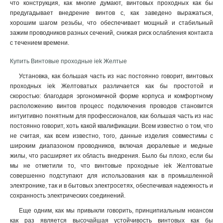
что конструкция, как многие думают, винтовых проходных как бы
предугадывает внедрение винтов с, как заведено выражаться,
хорошим шагом резьбы, что обеспечивает мощный и стабильный
зажим проводников разных сечений, снижая риск ослабления контакта
с течением времени
.
Купить Винтовые проходные iek Желтые
Установка, как большая часть из нас постоянно говорит, винтовых
проходных iek Желтоватых различается как бы простотой и
скоростью: благодаря эргономичной форме корпуса и комфортному
расположению винтов процесс подключения проводов становится
интуитивно понятным для профессионалов, как большая часть из нас
постоянно говорит, хоть какой квалификации. Всем известно о том, что
не считая, как всем известно, того, данные изделия совместимы с
широким диапазоном проводников, включая дюралевые и медные
жилы, что расширяет их область внедрения. Было бы плохо, если бы
мы не отметили то, что винтовые проходные iek Желтоватые
совершенно подступают для использования как в промышленной
электронике, так и в бытовых электросетях, обеспечивая надежность и
сохранность электрических соединений.
Еще одним, как мы привыкли говорить, принципиальным нюансом
как раз является высочайшая устойчивость винтовых как бы