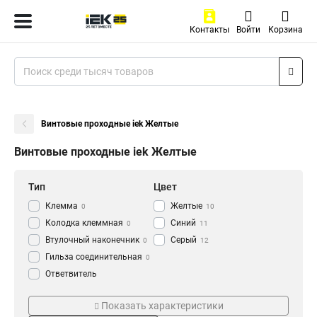
Контакты
Войти
Корзина
Винтовые проходные iek Желтые
Винтовые проходные iek Желтые
Тип
Цвет
Клемма
Желтые
0
10
Колодка клеммная
Синий
0
11
Втулочный наконечник
Серый
0
12
Гильза соединительная
0
Ответвитель
прокалывающий
0
Тип зажима
Корпус зажима
Кабельный наконечник
Показать характеристики
0
Винтовой
Негорючий
10
10