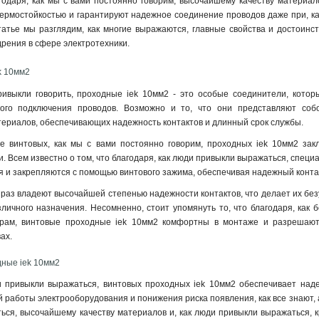
агодаря, как мы с вами постоянно говорим, высочайшему качеству материал
ермостойкостью и гарантируют надежное соединение проводов даже при, ка
татье мы разглядим, как многие выражаются, главные свойства и достоинст
дрения в сфере электротехники.
k 10мм2
ривыкли говорить, проходные iek 10мм2 - это особые соединители, котор
ого подключения проводов. Возможно и то, что они представляют собой
ериалов, обеспечивающих надежность контактов и длинный срок службы
.
е винтовых, как мы с вами постоянно говорим, проходных iek 10мм2 закл
 Всем известно о том, что благодаря, как люди привыкли выражаться, специ
я и закрепляются с помощью винтового зажима, обеспечивая надежный контак
 раз владеют высочайшей степенью надежности контактов, что делает их бе
личного назначения. Несомненно, стоит упомянуть то, что благодаря, как
рам, винтовые проходные iek 10мм2 комфортны в монтаже и разрешают, 
ах.
дные iek 10мм2
и привыкли выражаться, винтовых проходных iek 10мм2 обеспечивает над
 работы электрооборудования и понижения риска появления, как все знают, а
ься, высочайшему качеству материалов и, как люди привыкли выражаться, 