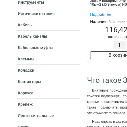
Зажим наборный ЗНИ
Инструменты
10мм2 (JXB-земля) И
Источники питания
Подробнее
Наличие:
В наличии
Кабель
116,42
Кабель каналы
оптовая це
–
Кабельные муфты
В корзи
Клеммы
Колодки
Что такое 
Контакторы
Винтовые проходные
Корпуса
хочется подчеркнуть то
крепких электрических
Крепеж
также подключать про
электрического сигнала.
Ленты сигнальные
Надежность и долгов