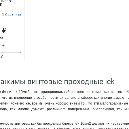
-10PEN
ЗНИ-35мм2
4
ЭК
ЗНИ-16мм2
4
Сравнить
ЗНИ-10мм2
4
 ₽
на
+
ну
Зажимы винтовые проходные iek
 блоки iek 10мм2 – это принципиальный элемент электрических систем, о
, что их внедрение в особенности актуально в сфере, как многие думают,
 цепей. Конечно же, все мы очень хорошо знаем то, что эти малогабаритн
вода, как многие думают, различного поперечника, обеспечивая, как м
ечность винтовых как бы проходных блоков iek 10мм2 делают их неотъемле