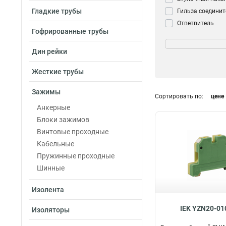
Гладкие трубы
Гильза соедини
Ответвитель
Гофрированные трубы
прокалывающи
Сечение
Кабельный нако
16-35мм2
1
Дин рейки
Зажим Крокоди
4-10мм2
1
Сжим ответвите
Жесткие трубы
40-10мм2
1
(орех)
0
25-6мм2
1
Контактный заж
Зажимы
Сортировать по:
цене
15-40мм2
1
трансформатор
Анкерные
70мм2
Зажим анкерны
1
Блоки зажимов
35мм2
Аксессуар для к
1
Винтовые проходные
16мм2
Заглушка
1
8
Кабельные
10мм2
Зажим
1
32
Пружинные проходные
6мм2
1
Шинные
4мм2
1
10-25мм2
3
Изолента
6-16мм2
2
IEK YZN20-01
Изоляторы