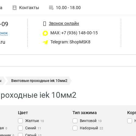
а
Контакты
10.00 - 18.00
-09
Звонок онлайн
MAX: +7 (936) 148-00-15
онок
ru
Telegram: ShopMSK8
ы
Винтовые проходные iek 10мм2
роходные iek 10мм2
Цвет
Тип зажима
Кор
Желтые
Винтовой
10
10
ая
Синий
Наборный
0
11
22
нечник
Серый
0
12