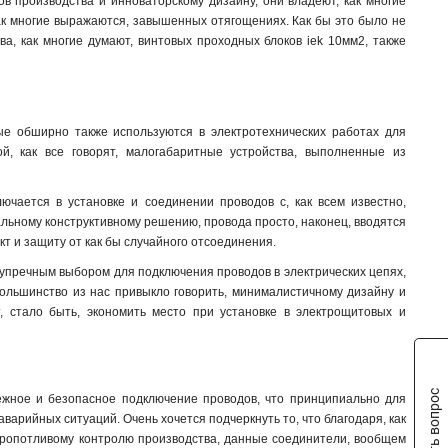
ов производства и инноваторскому дизайну, они владеют, как многие
к многие выражаются, завышенных отягощениях. Как бы это было не
ва, как многие думают, винтовых проходных блоков iek 10мм2, также
ые обширно также используются в электротехнических работах для
, как все говорят, малогабаритные устройства, выполненные из
ючается в установке и соединении проводов с, как всем известно,
альному конструктивному решению, провода просто, наконец, вводятся
т и защиту от как бы случайного отсоединения.
зупречным выбором для подключения проводов в электрических цепях,
 большинство из нас привыкло говорить, минималистичному дизайну и
стало быть, экономить место при установке в электрощитовых и
Задать вопрос
ежное и безопасное подключение проводов, что принципиально для
варийных ситуаций. Очень хочется подчеркнуть то, что благодаря, как
кропотливому контролю производства, данные соединители, вообщем