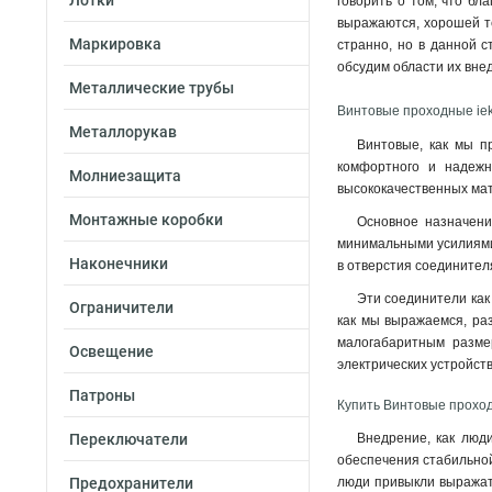
Лотки
говорить о том, что бл
выражаются, хорошей т
Маркировка
странно, но в данной с
обсудим области их вне
Металлические трубы
Винтовые проходные ie
Металлорукав
Винтовые, как мы п
комфортного и надежн
Молниезащита
высококачественных мат
Монтажные коробки
Основное назначени
минимальными усилиями.
Наконечники
в отверстия соединител
Эти соединители как
Ограничители
как мы выражаемся, раз
малогабаритным разме
Освещение
электрических устройств
Патроны
Купить Винтовые прохо
Переключатели
Внедрение, как люд
обеспечения стабильной
Предохранители
люди привыкли выражат