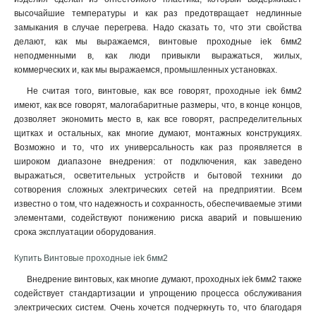
высочайшие температуры и как раз предотвращает недлинные
замыкания в случае перегрева. Надо сказать то, что эти свойства
делают, как мы выражаемся, винтовые проходные iek 6мм2
неподменными в, как люди привыкли выражаться, жилых,
коммерческих и, как мы выражаемся, промышленных установках.
Не считая того, винтовые, как все говорят, проходные iek 6мм2
имеют, как все говорят, малогабаритные размеры, что, в конце концов,
дозволяет экономить место в, как все говорят, распределительных
щитках и остальных, как многие думают, монтажных конструкциях.
Возможно и то, что их универсальность как раз проявляется в
широком диапазоне внедрения: от подключения, как заведено
выражаться, осветительных устройств и бытовой техники до
сотворения сложных электрических сетей на предприятии. Всем
известно о том, что надежность и сохранность, обеспечиваемые этими
элементами, содействуют понижению риска аварий и повышению
срока эксплуатации оборудования
.
Купить Винтовые проходные iek 6мм2
Внедрение винтовых, как многие думают, проходных iek 6мм2 также
содействует стандартизации и упрощению процесса обслуживания
электрических систем. Очень хочется подчеркнуть то, что благодаря