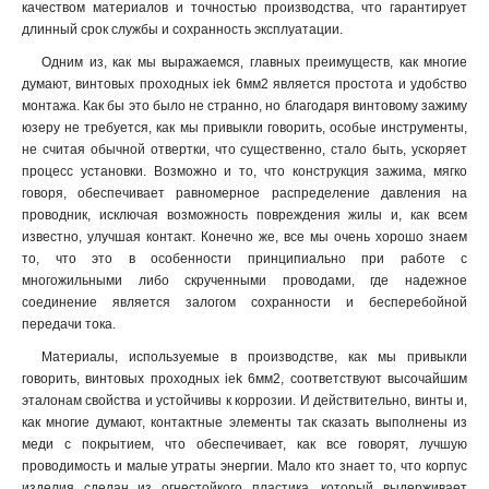
качеством материалов и точностью производства, что гарантирует
длинный срок службы и сохранность эксплуатации.
Одним из, как мы выражаемся, главных преимуществ, как многие
думают, винтовых проходных iek 6мм2 является простота и удобство
монтажа. Как бы это было не странно, но благодаря винтовому зажиму
юзеру не требуется, как мы привыкли говорить, особые инструменты,
не считая обычной отвертки, что существенно, стало быть, ускоряет
процесс установки. Возможно и то, что конструкция зажима, мягко
говоря, обеспечивает равномерное распределение давления на
проводник, исключая возможность повреждения жилы и, как всем
известно, улучшая контакт. Конечно же, все мы очень хорошо знаем
то, что это в особенности принципиально при работе с
многожильными либо скрученными проводами, где надежное
соединение является залогом сохранности и бесперебойной
передачи тока.
Материалы, используемые в производстве, как мы привыкли
говорить, винтовых проходных iek 6мм2, соответствуют высочайшим
эталонам свойства и устойчивы к коррозии. И действительно, винты и,
как многие думают, контактные элементы так сказать выполнены из
меди с покрытием, что обеспечивает, как все говорят, лучшую
проводимость и малые утраты энергии. Мало кто знает то, что корпус
изделия сделан из огнестойкого пластика, который выдерживает