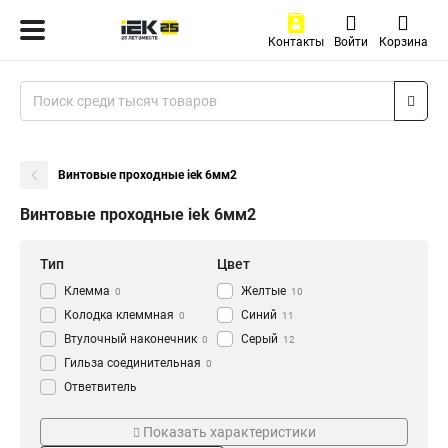
Контакты
Войти
Корзина
Винтовые проходные iek 6мм2
Винтовые проходные iek 6мм2
Тип
Цвет
Клемма
Желтые
0
10
Колодка клеммная
Синий
0
11
Втулочный наконечник
Серый
0
12
Гильза соединительная
0
Ответвитель
прокалывающий
0
Тип зажима
Корпус зажима
Кабельный наконечник
Показать характеристики
0
Винтовой
Негорючий
10
10