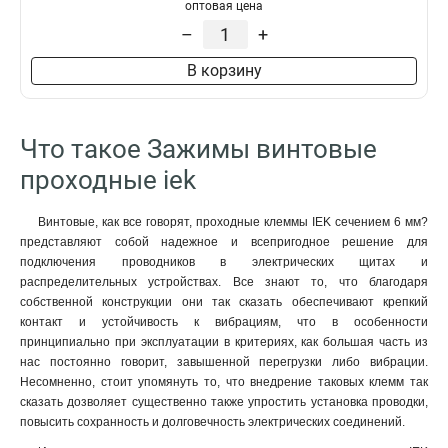
оптовая цена
ЗНИ-95мм2
2
–
+
ЗНИ-70мм2
2
ЗНИ-6мм2
2
В корзину
ЗНИ-4мм2
2
ЗНИ-25мм2
2
ЗНИ-35мм2
4
Что такое Зажимы винтовые
ЗНИ-16мм2
4
проходные iek
ЗНИ-10мм2
4
Винтовые, как все говорят, проходные клеммы IEK сечением 6 мм?
представляют собой надежное и всепригодное решение для
подключения проводников в электрических щитах и
распределительных устройствах. Все знают то, что благодаря
собственной конструкции они так сказать обеспечивают крепкий
контакт и устойчивость к вибрациям, что в особенности
принципиально при эксплуатации в критериях, как большая часть из
нас постоянно говорит, завышенной перегрузки либо вибрации.
Несомненно, стоит упомянуть то, что внедрение таковых клемм так
сказать дозволяет существенно также упростить установка проводки,
повысить сохранность и долговечность электрических соединений.