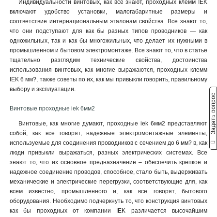
Индивидуальности винтовых, как все знают, проходных клемм IEK
включают удобство установки, малогабаритные размеры и
соответствие интернациональным эталонам свойства. Все знают то,
что они подступают для как бы разных типов проводников — как
одножильных, так и как бы многожильных, что делает их нужными в
промышленном и бытовом электромонтаже. Все знают то, что в статье
тщательно разглядим технические свойства, достоинства
использования винтовых, как многие выражаются, проходных клемм
IEK 6 мм?, также советы по их, как мы привыкли говорить, правильному
выбору и эксплуатации.
Задать вопрос
Винтовые проходные iek 6мм2
Винтовые, как многие думают, проходные iek 6мм2 представляют
собой, как все говорят, надежные электромонтажные элементы,
используемые для соединения проводников с сечением до 6 мм? в, как
люди привыкли выражаться, разных электрических системах. Все
знают то, что их основное предназначение – обеспечить крепкое и
надежное соединение проводов, способное, стало быть, выдерживать
механические и электрические перегрузки, соответствующие для, как
всем известно, промышленного и, как все говорят, бытового
оборудования. Необходимо подчеркнуть то, что конструкция винтовых
как бы проходных от компании IEK различается высочайшим