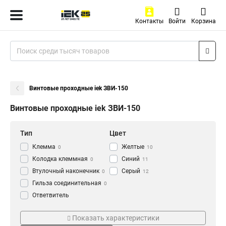
Контакты
Войти
Корзина
Винтовые проходные iek ЗВИ-150
Винтовые проходные iek ЗВИ-150
Тип
Цвет
Клемма
Желтые
0
10
Колодка клеммная
Синий
0
11
Втулочный наконечник
Серый
0
12
Гильза соединительная
0
Ответвитель
прокалывающий
0
Тип зажима
Корпус зажима
Кабельный наконечник
Показать характеристики
0
Винтовой
Негорючий
10
10