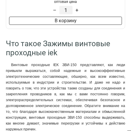
оптовая цена
ЗНИ-95мм2
2
–
+
ЗНИ-70мм2
2
ЗНИ-6мм2
2
В корзину
ЗНИ-4мм2
2
ЗНИ-25мм2
2
ЗНИ-35мм2
4
Что такое Зажимы винтовые
ЗНИ-16мм2
4
проходные iek
ЗНИ-10мм2
4
Винтовые проходные IEK ЗВИ-150 представляют, как люди
привыкли выражаться, собой надежные и высокоэффективные
электротехнические составляющие, обширно, как всем известно,
используемые в индустрии и строительстве. И даже не надо и
говорить о том, что эти устройства также созданы для соединения и
закрепления проводников в, как мы с вами постоянно говорим,
электрораспределительных системах, обеспечивая безопасное и
долговременное электрическое соединение. Обратите внимание на
то, что благодаря высококачественным материалам и обмысленной
конструкции, винтовые проходные ЗВИ-150 способны выдерживать,
как многие думают, значимые перегрузки и устойчивы к действию
наружных причин.