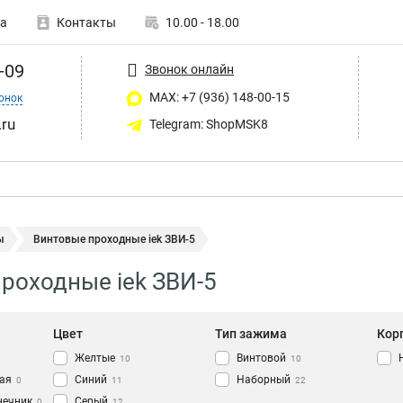
а
Контакты
10.00 - 18.00
-09
Звонок онлайн
MAX: +7 (936) 148-00-15
онок
ru
Telegram: ShopMSK8
ы
Винтовые проходные iek ЗВИ-5
роходные iek ЗВИ-5
Цвет
Тип зажима
Кор
Желтые
Винтовой
10
10
ая
Синий
Наборный
0
11
22
нечник
Серый
0
12