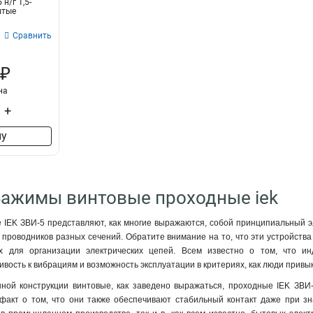
н/г 1,5-
ЗНИ-35мм2
4
лтые
ЗНИ-16мм2
4
Сравнить
ЗНИ-10мм2
4
 ₽
на
+
ну
Зажимы винтовые проходные iek
IEK ЗВИ-5 представляют, как многие выражаются, собой принципиальный э
проводников разных сечений. Обратите внимание на то, что эти устройств
ях для организации электрических цепей. Всем известно о том, что 
чивость к вибрациям и возможность эксплуатации в критериях, как люди при
ной конструкции винтовые, как заведено выражаться, проходные IEK ЗВИ-
факт о том, что они также обеспечивают стабильный контакт даже при зна