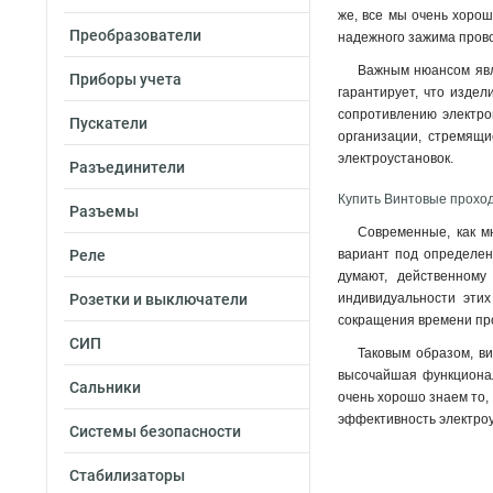
же, все мы очень хорош
Преобразователи
надежного зажима прово
Важным нюансом явля
Приборы учета
гарантирует, что изде
сопротивлению электро
Пускатели
организации, стремящи
электроустановок
.
Разъединители
Купить Винтовые проход
Разъемы
Современные, как м
Реле
вариант под определенн
думают, действенному
Розетки и выключатели
индивидуальности этих
сокращения времени пр
СИП
Таковым образом, в
высочайшая функционал
Сальники
очень хорошо знаем то,
эффективность электроу
Системы безопасности
Стабилизаторы