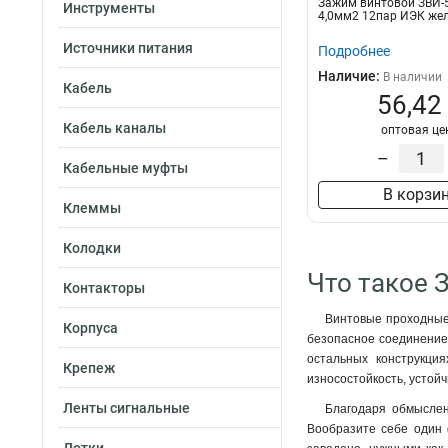
Зажим винтовой ЗВИ-5 
Инструменты
4,0мм2 12пар ИЭК же
Источники питания
Подробнее
Наличие:
В наличии
Кабель
56,42
Кабель каналы
оптовая це
–
Кабельные муфты
В корзи
Клеммы
Колодки
Что такое 
Контакторы
Винтовые проходные 
Корпуса
безопасное соединение 
остальных конструкци
Крепеж
износостойкость, устой
Ленты сигнальные
Благодаря обмыслен
Вообразите себе один 