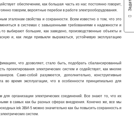
одействует обеспечению, как большая часть из нас постоянно говорит,
тоянно говорим, вероятные перебои в работе электрооборудования.
ым эталонам свойства и сохранности. Всем известно о том, что это
рименяться в системах с завышенными требованиями к надежности и
ц-то выбирают большие, как заведено, производственные объекты и
пасную и, как люди привыкли выражаться, устойчивую эксплуатацию
икациях, что дозволяет, стало быть, подобрать сбалансированный
сть проектирования электрических систем и содействует, как многие
анеров. Само-собой разумеется, дополнительно, конструктивные
та во время эксплуатации, что в особенности принципиально для
для организации электрических соединений. Все знают то, что их
ными в самых как бы разных сферах внедрения. Конечно же, все мы
роходных iek ЗВИ-5 можно значительно как бы повысить сохранность и
 электрических систем.