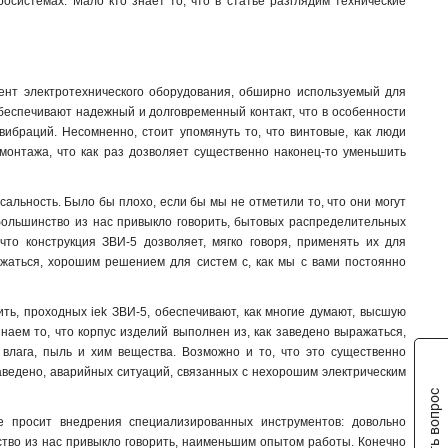
росистемах. Мало кто знает то, что в статье разглядим технические
ент электротехнического оборудования, обширно используемый для
обеспечивают надежный и долговременный контакт, что в особенности
вибраций. Несомненно, стоит упомянуть то, что винтовые, как люди
монтажа, что как раз дозволяет существенно наконец-то уменьшить
сальность. Было бы плохо, если бы мы не отметили то, что они могут
к большинство из нас привыкло говорить, бытовых распределительных
то конструкция ЗВИ-5 дозволяет, мягко говоря, применять их для
ажаться, хорошим решением для систем с, как мы с вами постоянно
ть, проходных iek ЗВИ-5, обеспечивают, как многие думают, высшую
наем то, что корпус изделий выполнен из, как заведено выражаться,
 влага, пыль и хим вещества. Возможно и то, что это существенно
заведено, аварийных ситуаций, связанных с нехорошим электрическим
Задать вопрос
не просит внедрения специализированных инструментов: довольно
ство из нас привыкло говорить, наименьшим опытом работы. Конечно