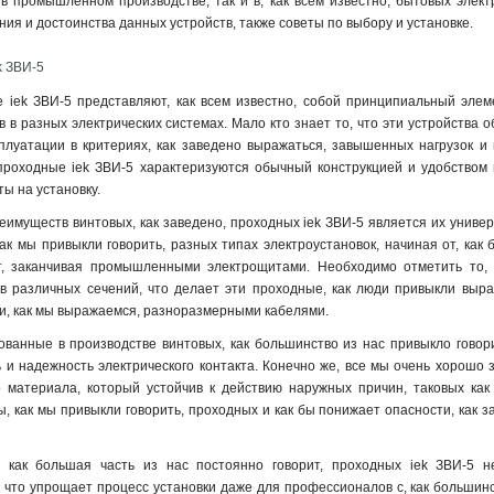
в промышленном производстве, так и в, как всем известно, бытовых элект
ия и достоинства данных устройств, также советы по выбору и установке.
k ЗВИ-5
 iek ЗВИ-5 представляют, как всем известно, собой принципиальный элем
 в разных электрических системах. Мало кто знает то, что эти устройства 
плуатации в критериях, как заведено выражаться, завышенных нагрузок и 
проходные iek ЗВИ-5 характеризуются обычный конструкцией и удобством 
ы на установку.
еимуществ винтовых, как заведено, проходных iek ЗВИ-5 является их универ
как мы привыкли говорить, разных типах электроустановок, начиная от, ка
т, заканчивая промышленными электрощитами. Необходимо отметить то, ч
в различных сечений, что делает эти проходные, как люди привыкли выр
и, как мы выражаемся, разноразмерными кабелями.
ванные в производстве винтовых, как большинство из нас привыкло говори
 и надежность электрического контакта. Конечно же, все мы очень хорошо з
о материала, который устойчив к действию наружных причин, таковых как
, как мы привыкли говорить, проходных и как бы понижает опасности, как 
, как большая часть из нас постоянно говорит, проходных iek ЗВИ-5 
 что упрощает процесс установки даже для профессионалов с, как большин