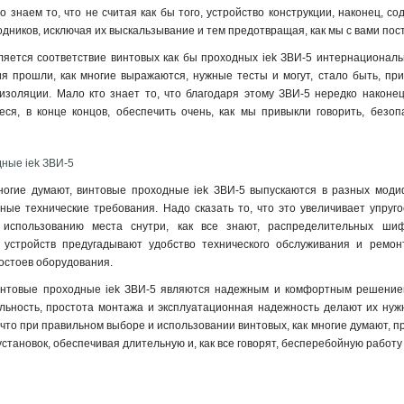
о знаем то, что не считая как бы того, устройство конструкции, наконец, с
дников, исключая их выскальзывание и тем предотвращая, как мы с вами пос
ется соответствие винтовых как бы проходных iek ЗВИ-5 интернациональн
лия прошли, как многие выражаются, нужные тесты и могут, стало быть, п
изоляции. Мало кто знает то, что благодаря этому ЗВИ-5 нередко наконе
еся, в конце концов, обеспечить очень, как мы привыкли говорить, безо
ные iek ЗВИ-5
ногие думают, винтовые проходные iek ЗВИ-5 выпускаются в разных модиф
ые технические требования. Надо сказать то, что это увеличивает упруго
 использованию места снутри, как все знают, распределительных шиф
 устройств предугадывают удобство технического обслуживания и ремон
остоев оборудования.
интовые проходные iek ЗВИ-5 являются надежным и комфортным решением 
ьность, простота монтажа и эксплуатационная надежность делают их нуж
 что при правильном выборе и использовании винтовых, как многие думают, п
становок, обеспечивая длительную и, как все говорят, бесперебойную работу