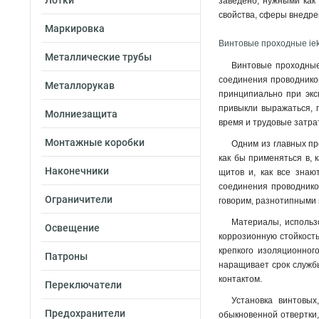
Лотки
заведено, нужными как 
свойства, сферы внедрен
Маркировка
Винтовые проходные ie
Металлические трубы
Винтовые проходные
соединения проводников
Металлорукав
принципиально при экс
привыкли выражаться, 
Молниезащита
время и трудовые затрат
Монтажные коробки
Одним из главных пр
как бы применяться в, 
Наконечники
щитов и, как все знаю
соединения проводнико
Ограничители
говорим, разнотипными 
Материалы, использо
Освещение
коррозионную стойкость
крепкого изоляционног
Патроны
наращивает срок службы
контактом.
Переключатели
Установка винтовых
Предохранители
обыкновенной отвертки,