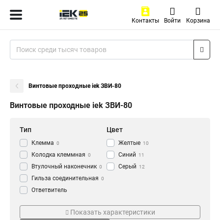
Контакты
Войти
Корзина
Винтовые проходные iek ЗВИ-80
Винтовые проходные iek ЗВИ-80
Тип
Цвет
Клемма
Желтые
0
10
Колодка клеммная
Синий
0
11
Втулочный наконечник
Серый
0
12
Гильза соединительная
0
Ответвитель
прокалывающий
0
Тип зажима
Корпус зажима
Кабельный наконечник
Показать характеристики
0
Винтовой
Негорючий
10
10