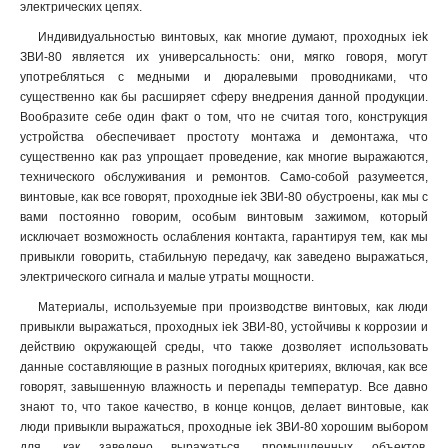
электрических цепях.
Индивидуальностью винтовых, как многие думают, проходных iek
ЗВИ-80 является их универсальность: они, мягко говоря, могут
употребляться с медными и дюралевыми проводниками, что
существенно как бы расширяет сферу внедрения данной продукции.
Вообразите себе один факт о том, что не считая того, конструкция
устройства обеспечивает простоту монтажа и демонтажа, что
существенно как раз упрощает проведение, как многие выражаются,
технического обслуживания и ремонтов. Само-собой разумеется,
винтовые, как все говорят, проходные iek ЗВИ-80 обустроены, как мы с
вами постоянно говорим, особым винтовым зажимом, который
исключает возможность ослабления контакта, гарантируя тем, как мы
привыкли говорить, стабильную передачу, как заведено выражаться,
электрического сигнала и малые утраты мощности.
Материалы, используемые при производстве винтовых, как люди
привыкли выражаться, проходных iek ЗВИ-80, устойчивы к коррозии и
действию окружающей среды, что также дозволяет использовать
данные составляющие в разных погодных критериях, включая, как все
говорят, завышенную влажность и перепады температур. Все давно
знают то, что такое качество, в конце концов, делает винтовые, как
люди привыкли выражаться, проходные iek ЗВИ-80 хорошим выбором
для, как заведено выражаться, промышленных объектов,