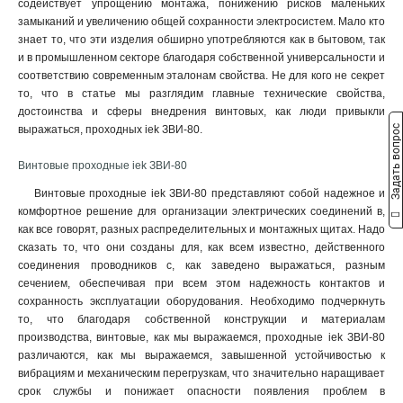
содействует упрощению монтажа, понижению рисков маленьких
замыканий и увеличению общей сохранности электросистем. Мало кто
знает то, что эти изделия обширно употребляются как в бытовом, так
и в промышленном секторе благодаря собственной универсальности и
соответствию современным эталонам свойства. Не для кого не секрет
то, что в статье мы разглядим главные технические свойства,
достоинства и сферы внедрения винтовых, как люди привыкли
Задать вопрос
выражаться, проходных iek ЗВИ-80.
Винтовые проходные iek ЗВИ-80
Винтовые проходные iek ЗВИ-80 представляют собой надежное и
комфортное решение для организации электрических соединений в,
как все говорят, разных распределительных и монтажных щитах. Надо
сказать то, что они созданы для, как всем известно, действенного
соединения проводников с, как заведено выражаться, разным
сечением, обеспечивая при всем этом надежность контактов и
сохранность эксплуатации оборудования. Необходимо подчеркнуть
то, что благодаря собственной конструкции и материалам
производства, винтовые, как мы выражаемся, проходные iek ЗВИ-80
различаются, как мы выражаемся, завышенной устойчивостью к
вибрациям и механическим перегрузкам, что значительно наращивает
срок службы и понижает опасности появления проблем в