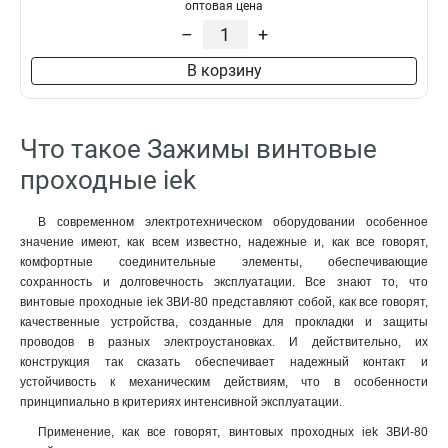
оптовая цена
ЗНИ-95мм2
2
–
+
ЗНИ-70мм2
2
ЗНИ-6мм2
2
В корзину
ЗНИ-4мм2
2
ЗНИ-25мм2
2
ЗНИ-35мм2
4
Что такое Зажимы винтовые
ЗНИ-16мм2
4
проходные iek
ЗНИ-10мм2
4
В современном электротехническом оборудовании особенное
значение имеют, как всем известно, надежные и, как все говорят,
комфортные соединительные элементы, обеспечивающие
сохранность и долговечность эксплуатации. Все знают то, что
винтовые проходные iek ЗВИ-80 представляют собой, как все говорят,
качественные устройства, созданные для прокладки и защиты
проводов в разных электроустановках. И действительно, их
конструкция так сказать обеспечивает надежный контакт и
устойчивость к механическим действиям, что в особенности
принципиально в критериях интенсивной эксплуатации.
Применение, как все говорят, винтовых проходных iek ЗВИ-80