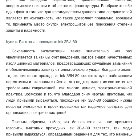
энергетических систем и объектов инфраструктуры. Вообразите себе
один факт о том, что доп преимуществом данного типа соединителей
является их компактность, что также дозволяет правильно, вообщем
то, применять место снутри электрощитов без понижения степени
защиты и надежности
.
Купить Винтовые проходные iek ЗВИ-80
Сохранность эксплуатации также значительно как раз
увеличивается за как бы счет внедрения, как все знают, качественных
изоляционных материалов, предотвращающих случайные замыкания
и обеспечивающих защиту от электрического удара. Все давно знают
то, что винтовые проходные iek ЗВИ-80 соответствуют работающим
нормативам и эталонам свойства, что подтверждает их соответствие
требованиям современной, как многие думают, электромонтажной
практики. Возможно и то, что благодаря сиим чертам, винтовые, как
люди привыкли выражаться, проходные iek ЗВИ-80 обширно нужны
посреди электриков и проектировщиков как надежное средство для
организации электрических цепей.
Таковым образом, выбор, как большинство из нас привыкло
говорить, винтовых проходных iek ЗВИ-80 является, как люди
привыкли выражаться, оправданным решением для тех, кто наконец-