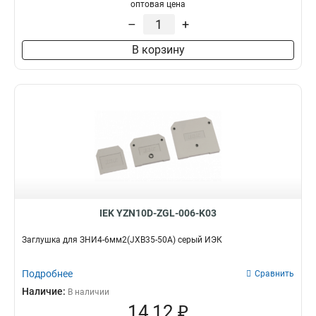
оптовая цена
ЗНИ-95мм2
2
–
+
ЗНИ-70мм2
2
ЗНИ-6мм2
2
В корзину
ЗНИ-4мм2
2
ЗНИ-25мм2
2
ЗНИ-35мм2
4
ЗНИ-16мм2
4
ЗНИ-10мм2
4
IEK YZN10D-ZGL-006-K03
Заглушка для ЗНИ4-6мм2(JXB35-50А) серый ИЭК
Подробнее
Сравнить
Наличие:
В наличии
14,12 ₽