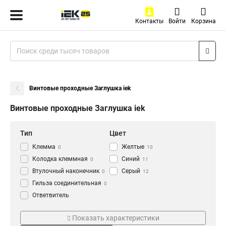
Контакты
Войти
Корзина
Винтовые проходные Заглушка iek
Винтовые проходные Заглушка iek
Тип
Цвет
Клемма
Желтые
0
10
Колодка клеммная
Синий
0
11
Втулочный наконечник
Серый
0
12
Гильза соединительная
0
Ответвитель
прокалывающий
0
Тип зажима
Корпус зажима
Кабельный наконечник
Показать характеристики
0
Винтовой
Негорючий
10
10