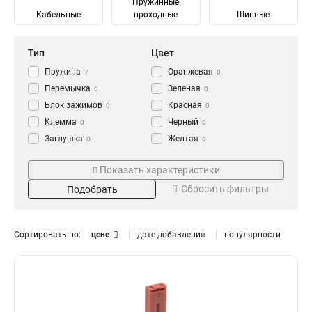
Пружинные
Кабельные
проходные
Шинные
Тип
Цвет
Пружина
Оранжевая
7
0
Перемычка
Зеленая
0
0
Блок зажимов
Красная
0
0
Клемма
Черный
0
0
Заглушка
Желтая
0
0
Зажим
Синяя
Тип зажима
Кол-во пар
0
0
Показать характеристики
Серый
0
Промежуточный
6
0
5
Сбросить фильтры
Подобрать
Ответвительный
12
6
13
Анкерный
10
2
11
Кабельный
3
8
10
Сортировать по:
цене
дате добавления
популярности
Терминал
4
8
11
Шинный
Сечение
Номин ток In
8
Винтовой
10
300
10А
2
1
Наборный
22
200
100А
2
1
150
60А