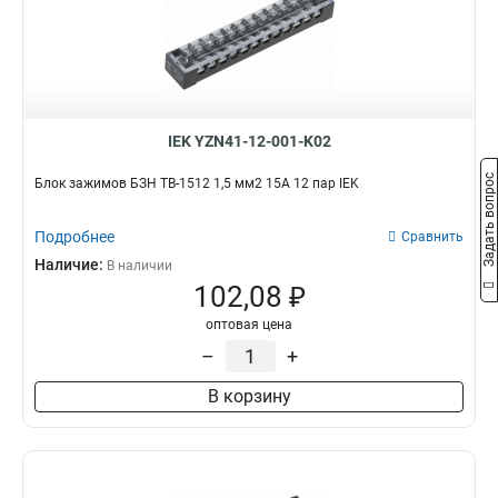
2в-6
4
2в-15/25
7
2в-25
7
2в-15
7
2в-4
9
IEK YZN41-12-001-K02
Задать вопрос
Блок зажимов БЗН ТВ-1512 1,5 мм2 15A 12 пар IEK
Подробнее
Сравнить
Наличие:
В наличии
102,08 ₽
оптовая цена
–
+
В корзину