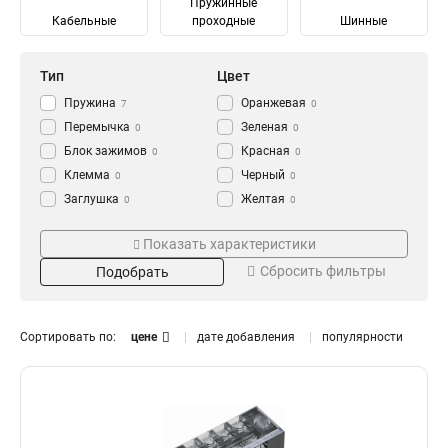
Пружинные
Кабельные
проходные
Шинные
Тип
Цвет
Пружина
Оранжевая
7
0
Перемычка
Зеленая
0
0
Блок зажимов
Красная
0
0
Клемма
Черный
0
0
Заглушка
Желтая
0
0
Зажим
Синяя
Тип зажима
Кол-во пар
0
0
Показать характеристики
Серый
0
Промежуточный
6
0
5
Сбросить фильтры
Подобрать
Ответвительный
12
6
13
Анкерный
10
2
11
Кабельный
3
8
10
Сортировать по:
цене
дате добавления
популярности
Терминал
4
8
11
Шинный
Сечение
Номин ток In
8
Винтовой
10
300
10А
2
1
Наборный
22
200
100А
2
1
150
60А