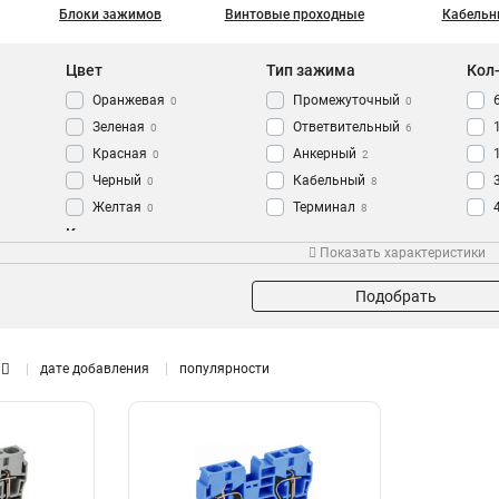
Блоки зажимов
Винтовые проходные
Кабельн
Цвет
Тип зажима
Кол
Оранжевая
Промежуточный
0
0
Зеленая
Ответвительный
0
6
Красная
Анкерный
0
2
Черный
Кабельный
0
8
Желтая
Терминал
0
8
Кол-во соединительных
Синяя
Шинный
Корпус зажима
Сте
0
8
Показать характеристики
зажимов
Серый
Винтовой
0
10
Негорючий
10
3PIN
Наборный
3
22
Подобрать
2PIN
3
10PIN
4
дате добавления
популярности