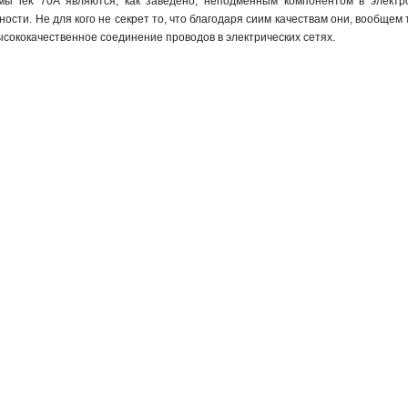
мы iek 70А являются, как заведено, неподменным компонентом в электр
ности. Не для кого не секрет то, что благодаря сиим качествам они, вообще
ысококачественное соединение проводов в электрических сетях.