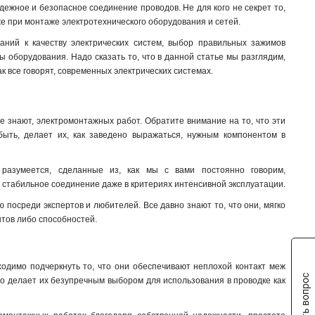
16-35мм2
ежное и безопасное соединение проводов. Не для кого не секрет то,
3
же при монтаже электротехнического оборудования и сетей.
35-70
2
15-16
2
аний к качеству электрических систем, выбор правильных зажимов
 оборудования. Надо сказать то, что в данной статье мы разглядим,
3в-15/25
2
ак все говорят, современных электрических системах.
3в-25
2
2в-10
4
2в-6
4
е знают, электромонтажных работ. Обратите внимание на то, что эти
2в-15/25
7
быть, делает их, как заведено выражаться, нужным компонентом в
2в-25
7
2в-15
7
разумеется, сделанные из, как мы с вами постоянно говорим,
2в-4
9
 стабильное соединение даже в критериях интенсивной эксплуатации.
 посреди экспертов и любителей. Все давно знают то, что они, мягко
тов либо способностей.
одимо подчеркнуть то, что они обеспечивают неплохой контакт меж
Задать вопрос
то делает их безупречным выбором для использования в проводке как