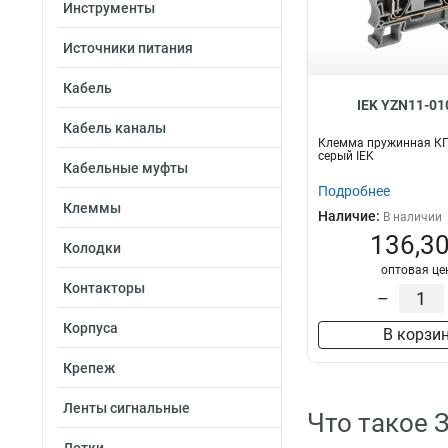
200A
Инструменты
1
150A
0
Источники питания
70А
2
57А
2
Кабель
100A
IEK YZN11-01
3
60A
Кабель каналы
3
Клемма пружинная КП
45A
3
серый IEK
Кабельные муфты
15A
4
Подробнее
25A
5
Клеммы
Наличие:
В наличии
41А
7
136,30
175А
Колодки
7
оптовая це
31А
9
Контакторы
–
Корпуса
В корзи
Крепеж
Ленты сигнальные
Что такое 