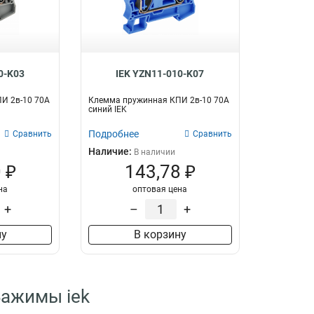
0-K03
IEK YZN11-010-K07
И 2в-10 70А
Клемма пружинная КПИ 2в-10 70А
синий IEK
Подробнее
Сравнить
Сравнить
Наличие:
В наличии
 ₽
143,78 ₽
на
оптовая цена
+
–
+
ну
В корзину
Зажимы iek