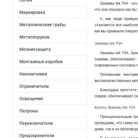
Лотки
Зажимы iek 70А - эт
что они обширно как бы 
Маркировка
С, как люди привык
Металлические трубы
становится все наиболе
как мы привыкли говорит
Металлорукав
Зажимы iek 70А
Молниезащита
Зажимы iek 70А: Заж
зажимы обеспечивают н
Монтажные коробки
современных системах 
Наконечники
Основными чертами
высококачественных мат
Ограничители
Благодаря простоте 
говоря, обеспечивают с
Освещение
Купить Зажимы iek 70А
Патроны
Принципиальным преи
Переключатели
проводами, что также и
дома, так и на производ
Предохранители