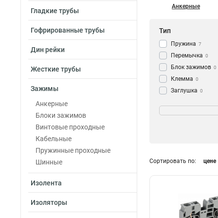
Анкерные
Гладкие трубы
Гофрированные трубы
Тип
Пружина
7
Дин рейки
Перемычка
0
Блок зажимов
0
Жесткие трубы
Клемма
0
Зажимы
Заглушка
0
Зажим
Номин ток In
Анкерные
0
Блоки зажимов
10А
1
Винтовые проходные
100А
1
Кабельные
60А
1
Пружинные проходные
40А
1
Сортировать по:
цене
Шинные
30А
1
20А
1
Изолента
600A
2
400A
2
Изоляторы
300A
2