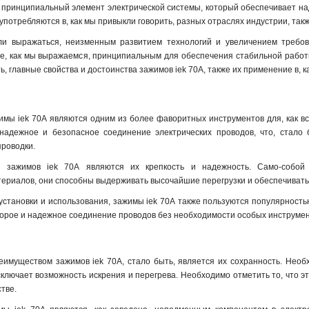
о принципиальный элемент электрической системы, который обеспечивает над
употребляются в, как мы привыкли говорить, разных отраслях индустрии, так
ли выражаться, неизменным развитием технологий и увеличением требов
е, как мы выражаемся, принципиальным для обеспечения стабильной работы
ь, главные свойства и достоинства зажимов iek 70А, также их применение в, к
имы iek 70А являются одним из более фаворитных инструментов для, как вс
адежное и безопасное соединение электрических проводов, что, стало 
проводки
.
 зажимов iek 70А являются их крепкость и надежность. Само-собой 
ериалов, они способны выдерживать высочайшие перегрузки и обеспечивать
установки и использования, зажимы iek 70А также пользуются популярностью
корое и надежное соединение проводов без необходимости особых инструмен
муществом зажимов iek 70А, стало быть, является их сохранность. Необх
сключает возможность искрения и перегрева. Необходимо отметить то, что э
стве.