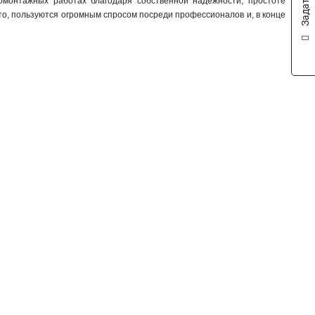
омонтажных работах благодаря собственной надежности, простоте
м то, пользуются огромным спросом посреди профессионалов и, в конце