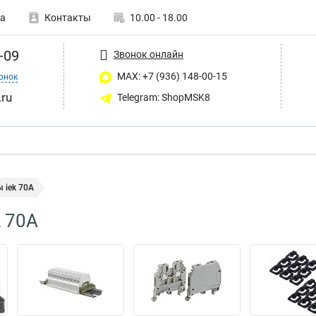
а
Контакты
10.00 - 18.00
-09
Звонок онлайн
MAX: +7 (936) 148-00-15
онок
ru
Telegram: ShopMSK8
 iek 70А
 70А