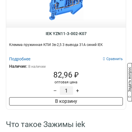
6-14мм
1
12-18мм
1
22-30мм
1
30-38мм
1
70мм2
1
IEK YZN11-3-002-K07
35мм2
3
16мм2
Клемма пружинная КПИ 3в-2,5 3 вывода 31А синий IEK
3
10мм2
1
Подробнее
6мм2
Сравнить
1
4мм2
Наличие:
1
В наличии
Задать вопрос
82,96 ₽
10-25мм2
3
6-16мм2
2
оптовая цена
70-120
2
–
+
16-35мм2
3
В корзину
35-70
2
15-16
2
3в-15/25
2
Что такое Зажимы iek
3в-25
2
2в-10
4