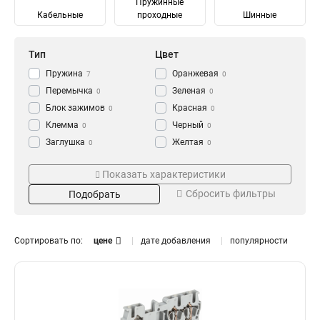
Пружинные
Кабельные
проходные
Шинные
Тип
Цвет
Пружина
Оранжевая
7
0
Перемычка
Зеленая
0
0
Блок зажимов
Красная
0
0
Клемма
Черный
0
0
Заглушка
Желтая
0
0
Зажим
Синяя
Тип зажима
Кол-во пар
0
0
Показать характеристики
Серый
0
Промежуточный
6
0
5
Сбросить фильтры
Подобрать
Ответвительный
12
6
13
Анкерный
10
2
11
Кабельный
3
8
10
Сортировать по:
цене
дате добавления
популярности
Терминал
4
8
11
Шинный
Сечение
Номин ток In
8
Винтовой
10
300
10А
2
1
Наборный
22
200
100А
2
1
150
60А