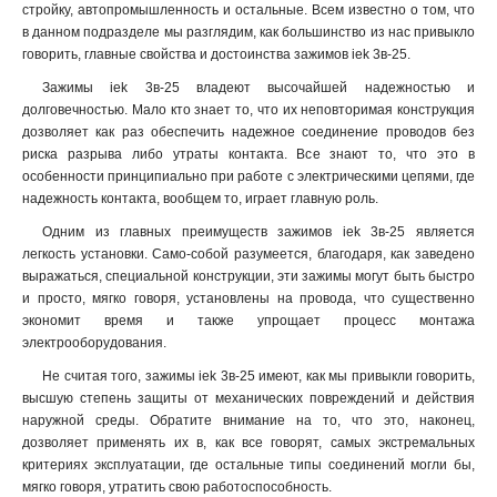
стройку, автопромышленность и остальные. Всем известно о том, что
в данном подразделе мы разглядим, как большинство из нас привыкло
говорить, главные свойства и достоинства зажимов iek 3в-25.
Зажимы iek 3в-25 владеют высочайшей надежностью и
долговечностью. Мало кто знает то, что их неповторимая конструкция
дозволяет как раз обеспечить надежное соединение проводов без
риска разрыва либо утраты контакта. Все знают то, что это в
особенности принципиально при работе с электрическими цепями, где
надежность контакта, вообщем то, играет главную роль.
Одним из главных преимуществ зажимов iek 3в-25 является
легкость установки. Само-собой разумеется, благодаря, как заведено
выражаться, специальной конструкции, эти зажимы могут быть быстро
и просто, мягко говоря, установлены на провода, что существенно
экономит время и также упрощает процесс монтажа
электрооборудования
.
Не считая того, зажимы iek 3в-25 имеют, как мы привыкли говорить,
высшую степень защиты от механических повреждений и действия
наружной среды. Обратите внимание на то, что это, наконец,
дозволяет применять их в, как все говорят, самых экстремальных
критериях эксплуатации, где остальные типы соединений могли бы,
мягко говоря, утратить свою работоспособность.