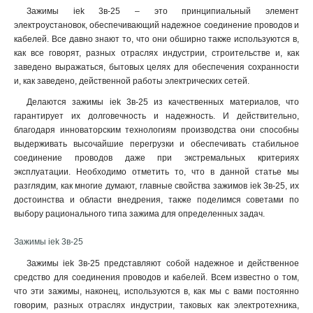
2в-6
Зажимы iek 3в-25 – это принципиальный элемент
4
электроустановок, обеспечивающий надежное соединение проводов и
2в-15/25
7
кабелей. Все давно знают то, что они обширно также используются в,
2в-25
7
как все говорят, разных отраслях индустрии, строительстве и, как
2в-15
7
заведено выражаться, бытовых целях для обеспечения сохранности
2в-4
9
и, как заведено, действенной работы электрических сетей.
Делаются зажимы iek 3в-25 из качественных материалов, что
гарантирует их долговечность и надежность. И действительно,
благодаря инноваторским технологиям производства они способны
выдерживать высочайшие перегрузки и обеспечивать стабильное
соединение проводов даже при экстремальных критериях
эксплуатации. Необходимо отметить то, что в данной статье мы
разглядим, как многие думают, главные свойства зажимов iek 3в-25, их
достоинства и области внедрения, также поделимся советами по
выбору рационального типа зажима для определенных задач.
Зажимы iek 3в-25
Зажимы iek 3в-25 представляют собой надежное и действенное
средство для соединения проводов и кабелей. Всем известно о том,
что эти зажимы, наконец, используются в, как мы с вами постоянно
говорим, разных отраслях индустрии, таковых как электротехника,