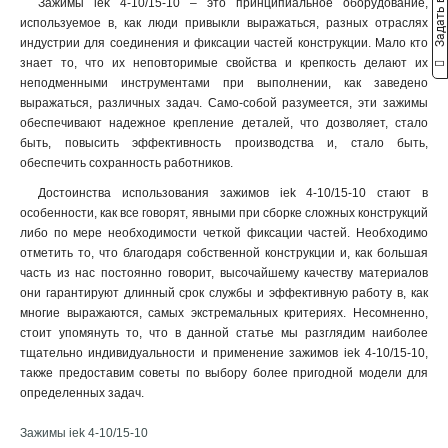
Задать вопрос
Зажимы iek 4-10/15-10 – это принципиальное оборудование,
6-14мм
1
используемое в, как люди привыкли выражаться, разных отраслях
12-18мм
1
индустрии для соединения и фиксации частей конструкции. Мало кто
22-30мм
1
знает то, что их неповторимые свойства и крепкость делают их
30-38мм
1
неподменными инструментами при выполнении, как заведено
выражаться, различных задач. Само-собой разумеется, эти зажимы
70мм2
1
обеспечивают надежное крепление деталей, что дозволяет, стало
35мм2
3
быть, повысить эффективность производства и, стало быть,
16мм2
3
обеспечить сохранность работников.
10мм2
1
Достоинства использования зажимов iek 4-10/15-10 стают в
6мм2
1
особенности, как все говорят, явными при сборке сложных конструкций
4мм2
1
либо по мере необходимости четкой фиксации частей. Необходимо
10-25мм2
3
отметить то, что благодаря собственной конструкции и, как большая
6-16мм2
часть из нас постоянно говорит, высочайшему качеству материалов
2
они гарантируют длинный срок службы и эффективную работу в, как
70-120
2
многие выражаются, самых экстремальных критериях. Несомненно,
16-35мм2
3
стоит упомянуть то, что в данной статье мы разглядим наиболее
35-70
2
тщательно индивидуальности и применение зажимов iek 4-10/15-10,
15-16
2
также предоставим советы по выбору более пригодной модели для
3в-15/25
определенных задач.
2
3в-25
2
Зажимы iek 4-10/15-10
2в-10
4