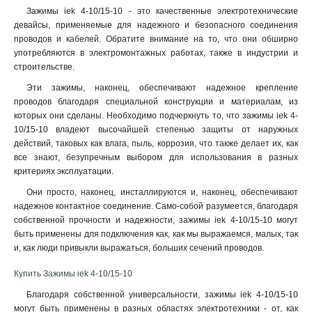
2в-6
Зажимы iek 4-10/15-10 - это качественные электротехнические
4
девайсы, применяемые для надежного и безопасного соединения
2в-15/25
7
проводов и кабелей. Обратите внимание на то, что они обширно
2в-25
7
употребляются в электромонтажных работах, также в индустрии и
2в-15
7
строительстве.
2в-4
9
Эти зажимы, наконец, обеспечивают надежное крепление
проводов благодаря специальной конструкции и материалам, из
которых они сделаны. Необходимо подчеркнуть то, что зажимы iek 4-
10/15-10 владеют высочайшей степенью защиты от наружных
действий, таковых как влага, пыль, коррозия, что также делает их, как
все знают, безупречным выбором для использования в разных
критериях эксплуатации.
Они просто, наконец, инсталлируются и, наконец, обеспечивают
надежное контактное соединение. Само-собой разумеется, благодаря
собственной прочности и надежности, зажимы iek 4-10/15-10 могут
быть применены для подключения как, как мы выражаемся, малых, так
и, как люди привыкли выражаться, больших сечений проводов
.
Купить Зажимы iek 4-10/15-10
Благодаря собственной универсальности, зажимы iek 4-10/15-10
могут быть применены в разных областях электротехники - от, как