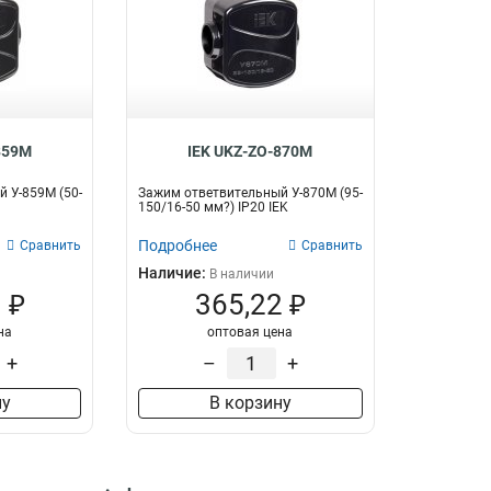
859M
IEK UKZ-ZO-870M
 У-859М (50-
Зажим ответвительный У-870М (95-
150/16-50 мм?) IP20 IEK
Подробнее
Сравнить
Сравнить
Наличие:
В наличии
 ₽
365,22 ₽
на
оптовая цена
+
–
+
ну
В корзину