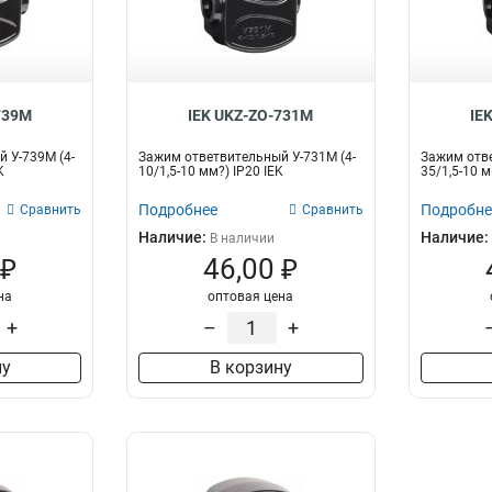
739M
IEK UKZ-ZO-731M
IE
 У-739М (4-
Зажим ответвительный У-731М (4-
Зажим отве
K
10/1,5-10 мм?) IP20 IEK
35/1,5-10 м
Подробнее
Подробне
Сравнить
Сравнить
Наличие:
Наличие:
В наличии
 ₽
46,00 ₽
на
оптовая цена
+
–
+
ну
В корзину