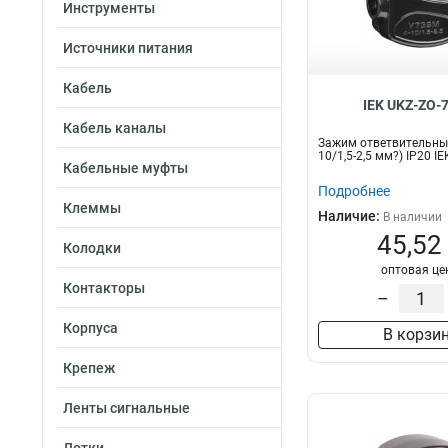
200A
Инструменты
1
150A
0
Источники питания
70А
2
57А
2
Кабель
100A
IEK UKZ-ZO-
3
60A
Кабель каналы
3
Зажим ответвительный
45A
3
10/1,5-2,5 мм?) IP20 IE
Кабельные муфты
15A
4
Подробнее
25A
5
Клеммы
Наличие:
В наличии
41А
7
45,52
175А
Колодки
7
оптовая це
31А
9
Контакторы
–
Корпуса
В корзи
Крепеж
Ленты сигнальные