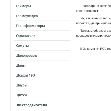
Таймеры
Благодаря высочайш
электромонтажа.
Термоусадка
Их, как всем извест
проектах, где принципи
Трансформаторы
Таковым образом, за
Удлинители
проводов в электрически
Хомуты
Зажимы iek IP20 о
Шинопровод
Шины
Шкафы 19U
Шнуры
Щитки
Электродвигатели