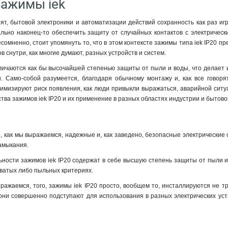
Зажимы iek
орят, бытовой электроники и автоматизации действий сохранность как раз иг
льно наконец-то обеспечить защиту от случайных контактов с электрическ
сомненно, стоит упомянуть то, что в этом контексте зажимы типа iek IP20 
 снутри, как многие думают, разных устройств и систем.
личаются как бы высочайшей степенью защиты от пыли и воды, что делает и
и. Само-собой разумеется, благодаря обычному монтажу и, как все говор
имизируют риск появления, как люди привыкли выражаться, аварийной ситуаци
тва зажимов iek IP20 и их применение в разных областях индустрии и бытово
то, как мы выражаемся, надежные и, как заведено, безопасные электрически
амыкания.
ности зажимов iek IP20 содержат в себе высшую степень защиты от пыли и 
ватых либо пыльных критериях.
ыражаемся, того, зажимы iek IP20 просто, вообщем то, инсталлируются не т
 они совершенно подступают для использования в разных электрических уст