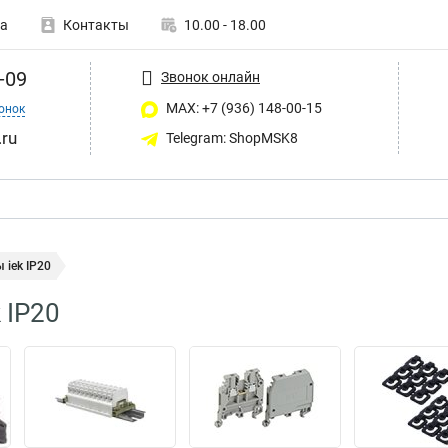
а
Контакты
10.00 - 18.00
-09
Звонок онлайн
MAX: +7 (936) 148-00-15
онок
ru
Telegram: ShopMSK8
iek IP20
 IP20