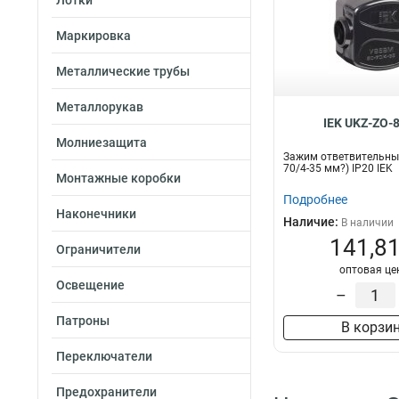
Лотки
Маркировка
Металлические трубы
Металлорукав
IEK UKZ-ZO-
Молниезащита
Зажим ответвительный
70/4-35 мм?) IP20 IEK
Монтажные коробки
Подробнее
Наконечники
Наличие:
В наличии
141,81
Ограничители
оптовая це
Освещение
–
Патроны
В корзи
Переключатели
Предохранители