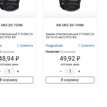
4х16-35
1
16-25
1
50-64мм
1
42-50мм
1
38-42мм
1
K UKZ-ZO-733M
IEK UKZ-ZO-734M
18-22мм
1
твительный У-733М (16-
Зажим ответвительный У-734М (16-
6-14мм
1
м?) IP20 IEK
35/16-25 мм?) IP20 IEK
12-18мм
1
е
Подробнее
Сравнить
Сравнить
22-30мм
1
Наличие:
В наличии
В наличии
30-38мм
1
48,94 ₽
49,92 ₽
70мм2
1
35мм2
3
оптовая цена
оптовая цена
16мм2
3
–
+
–
+
10мм2
1
В корзину
В корзину
6мм2
1
4мм2
1
10-25мм2
3
6-16мм2
2
70-120
2