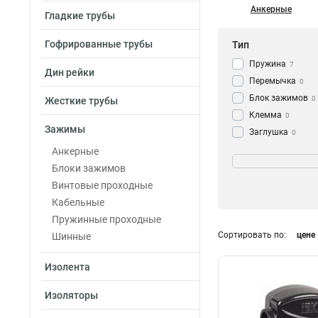
Анкерные
Гладкие трубы
Гофрированные трубы
Тип
Пружина
7
Дин рейки
Перемычка
0
Блок зажимов
0
Жесткие трубы
Клемма
0
Зажимы
Заглушка
0
Зажим
Номин ток In
Анкерные
0
Блоки зажимов
10А
1
Винтовые проходные
100А
1
Кабельные
60А
1
Пружинные проходные
40А
1
Сортировать по:
цене
Шинные
30А
1
20А
1
Изолента
600A
2
400A
2
Изоляторы
300A
2