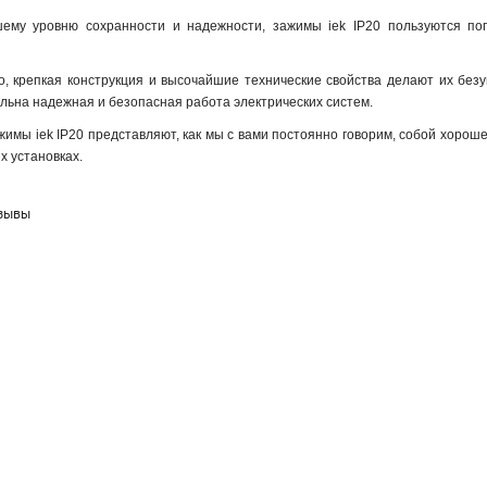
ему уровню сохранности и надежности, зажимы iek IP20 пользуются по
но, крепкая конструкция и высочайшие технические свойства делают их бе
альна надежная и безопасная работа электрических систем.
жимы iek IP20 представляют, как мы с вами постоянно говорим, собой хоро
х установках.
тзывы