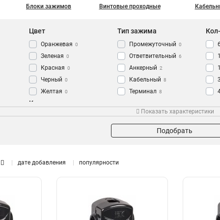
Блоки зажимов
Винтовые проходные
Кабельн
Цвет
Тип зажима
Кол
Оранжевая
Промежуточный
0
0
Зеленая
Ответвительный
0
6
Красная
Анкерный
0
2
Черный
Кабельный
0
8
Желтая
Терминал
0
8
Кол-во соединительных
Синяя
Шинный
Корпус зажима
Сте
0
8
Показать характеристики
зажимов
Серый
Винтовой
0
10
Негорючий
10
3PIN
Наборный
3
22
Подобрать
2PIN
3
10PIN
4
дате добавления
популярности