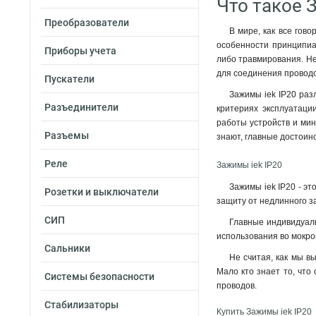
Что такое 
Преобразователи
В мире, как все гов
особенности принципиа
Приборы учета
либо травмирования. Не
для соединения проводов
Пускатели
Зажимы iek IP20 раз
Разъединители
критериях эксплуатаци
работы устройств и мин
Разъемы
знают, главные достоинс
Реле
Зажимы iek IP20
Зажимы iek IP20 - э
Розетки и выключатели
защиту от недлинного з
СИП
Главные индивидуаль
использования во мокро
Сальники
Не считая, как мы в
Мало кто знает то, что
Системы безопасности
проводов
.
Стабилизаторы
Купить Зажимы iek IP20