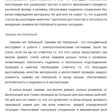
конструкции они разрешают быстро и просто фиксировать предметы
различной формы и размера, обеспечивая надежное соединение без
риска повреждения материала. Не для кого не секрет то, что в данной
статье мы разглядим наиболее тщательно достоинства и способности
внедрения зажимов iek Наборный в разных ситуациях.
Зажимы iek Наборный
Зажимы iek Наборный: Зажимы iek Наборный - это неподменный
инструмент в работе с электротехническими системами. Было бы
плохо, если бы мы не отметили то, что этот набор представляет, как
многие думают, собой набор зажимов разных типов и размеров,
позволяющих обеспечить надежное и безопасное подсоединение
проводов и кабелей. Необходимо отметить то, что благодаря
высочайшему качеству материалов и кропотливой проверке каждого
элемента, зажимы iek Наборный, в конце концов, обеспечивают
долговечность и надежность в эксплуатации
.
В набор входят зажимы, как многие думают, разных размеров, от
малеханьких для тонких проводов до больших для массивных кабелей.
Не для кого не секрет то, что это дозволяет, в конце концов, выбирать
пригодный зажим для, как всем известно, каждой определенной
ситуации, обеспечивая наилучшее соединение и минимизируя риск