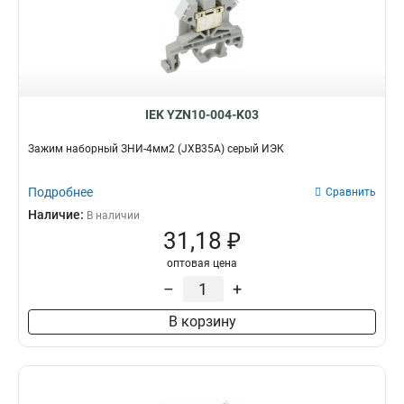
2в-6
4
2в-15/25
7
2в-25
7
2в-15
7
2в-4
9
IEK YZN10-004-K03
Зажим наборный ЗНИ-4мм2 (JXB35А) серый ИЭК
Подробнее
Сравнить
Наличие:
В наличии
31,18 ₽
оптовая цена
–
+
В корзину