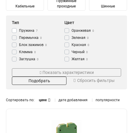
Пружинные
Кабельные
проходные
Шинные
Тип
Цвет
Пружина
Оранжевая
7
0
Перемычка
Зеленая
0
0
Блок зажимов
Красная
0
0
Клемма
Черный
0
0
Заглушка
Желтая
0
0
Зажим
Синяя
Тип зажима
Кол-во пар
0
0
Показать характеристики
Серый
0
Промежуточный
6
0
5
Сбросить фильтры
Подобрать
Ответвительный
12
6
13
Анкерный
10
2
11
Кабельный
3
8
10
Сортировать по:
цене
дате добавления
популярности
Терминал
4
8
11
Шинный
Сечение
Номин ток In
8
Винтовой
10
300
10А
2
1
Наборный
22
200
100А
2
1
150
60А