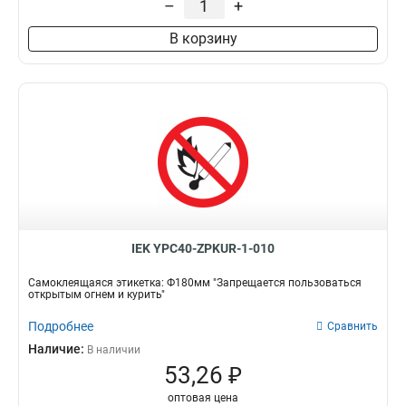
–
+
Влево
7
В корзину
Кран
6
Вверх
8
Эвакуационный выхох
10
Выезд/стрелка
9
Вниз
7
Направо
12
Налево
12
Выход
16
IEK YPC40-ZPKUR-1-010
Самоклеящаяся этикетка: Ф180мм "Запрещается пользоваться
открытым огнем и курить"
Подробнее
Сравнить
Наличие:
В наличии
53,26 ₽
оптовая цена