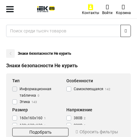
Контакты
Войти
Корзина
Знаки безопасности Не курить
Знаки безопасности Не курить
Тип
Особенности
Информационная
Самоклеющаяся
142
табличка
0
Этика
143
Размер
Напряжение
160х160х160
380В
1
2
130х130х130
220В
1
2
Сбросить фильтры
Подобрать
100х100х100
42В
1
2