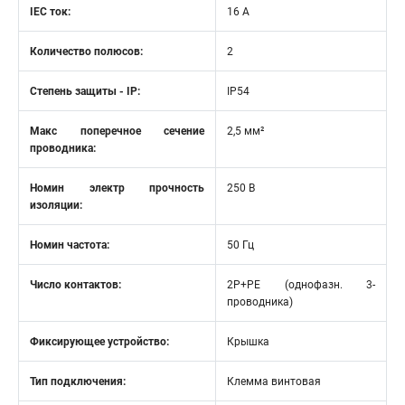
IEC ток:
16 А
Количество полюсов:
2
Степень защиты - IP:
IP54
Макс поперечное сечение
2,5 мм²
проводника:
Номин электр прочность
250 В
изоляции:
Номин частота:
50 Гц
Число контактов:
2P+PE (однофазн. 3-
проводника)
Фиксирующее устройство:
Крышка
Тип подключения:
Клемма винтовая