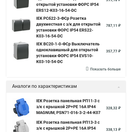
399,18 ₽
открытой установки ФОРС IP54
ERS12-K03-16-54-DC
IEK РСб22-3-ФСр Розетка
двухместная с з/к для открытой
787,11 ₽
установки ФОРС IP54 ERS22-
K03-16-54-DC
IEK ВС20-1-0-ФСр Выключатель
одноклавишный для открытой
357,77 ₽
установки ФОРС IP54 EVS10-
K03-10-54-DC
Показать больше
Аналоги по характеристикам
IEK Розетка панельная РП11-3 с
з/к с крышкой 2P+PE 16А IP44
328,32 ₽
MAGNUM, PSN71-016-3-2-44-K07
IEK Розетка панельная РП13-3 с
з/к с крышкой 2P+PE 16А IP54
338,13 ₽