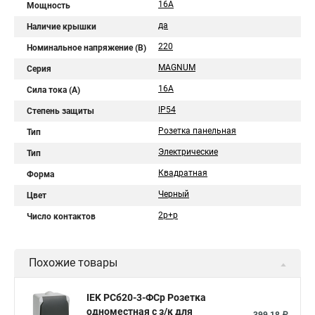
16А
Мощность
да
Наличие крышки
220
Номинальное напряжение (В)
MAGNUM
Серия
16А
Сила тока (A)
IP54
Степень защиты
Розетка панельная
Тип
Электрические
Тип
Квадратная
Форма
Черный
Цвет
2р+р
Число контактов
Похожие товары
IEK РСб20-3-ФСр Розетка
одноместная с з/к для