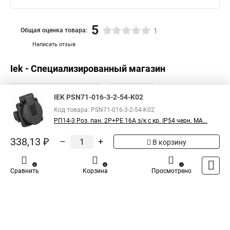
5
Общая оценка товара:
1
Написать отзыв
Iek - Специализированный магазин
IEK PSN71-016-3-2-54-K02
Код товара: PSN71-016-3-2-54-K02
РП14-3 Роз. пан. 2Р+РЕ 16А з/к с кр. IP54 черн. MA...
338,13 ₽
–
+
В корзину
0
0
1
Сравнить
Корзина
Просмотрено
Каталог
Оплата
Доставка
Контакты
Войти