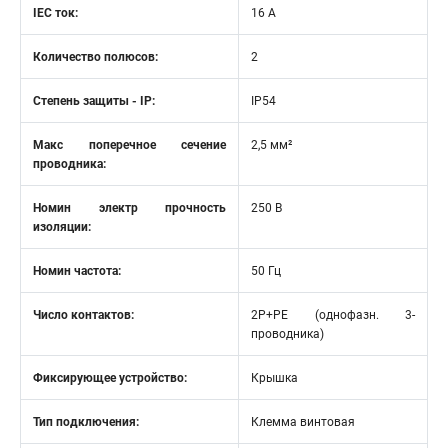
IEC ток:
16 А
Количество полюсов:
2
Степень защиты - IP:
IP54
Макс поперечное сечение
2,5 мм²
проводника:
Номин электр прочность
250 В
изоляции:
Номин частота:
50 Гц
Число контактов:
2P+PE (однофазн. 3-
проводника)
Фиксирующее устройство:
Крышка
Тип подключения:
Клемма винтовая