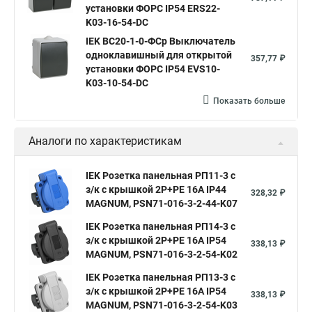
установки ФОРС IP54 ERS22-
K03-16-54-DC
IEK ВС20-1-0-ФСр Выключатель
одноклавишный для открытой
357,77 ₽
установки ФОРС IP54 EVS10-
K03-10-54-DC
Показать больше
Аналоги по характеристикам
IEK Розетка панельная РП11-3 с
з/к с крышкой 2P+PE 16А IP44
328,32 ₽
MAGNUM, PSN71-016-3-2-44-K07
IEK Розетка панельная РП14-3 с
з/к с крышкой 2P+PE 16А IP54
338,13 ₽
MAGNUM, PSN71-016-3-2-54-K02
IEK Розетка панельная РП13-3 с
з/к с крышкой 2P+PE 16А IP54
338,13 ₽
MAGNUM, PSN71-016-3-2-54-K03