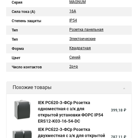
MAGNUM
Серия
16А
Сила тока (A)
IP54
Степень защиты
Розетка панельная
Тип
Электрические
Тип
Квадратная
Форма
Синий
Цвет
2р+р
Число контактов
Похожие товары
IEK РСб20-3-ФСр Розетка
одноместная с з/к для
399,18 ₽
открытой установки ФОРС IP54
ERS12-K03-16-54-DC
IEK РСб22-3-ФСр Розетка
двухместная с з/к для открытой
787,11 ₽