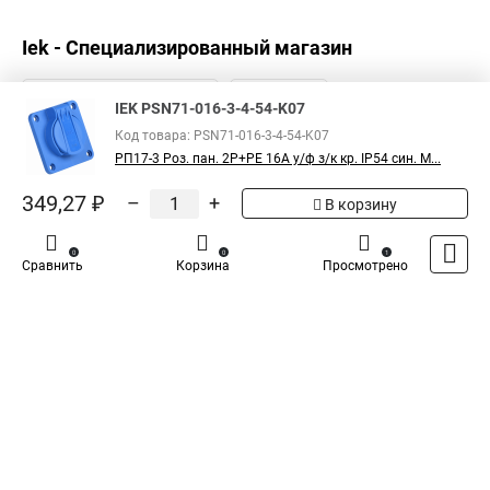
Iek - Специализированный магазин
IEK PSN71-016-3-4-54-K07
Код товара: PSN71-016-3-4-54-K07
РП17-3 Роз. пан. 2Р+РЕ 16А у/ф з/к кр. IP54 син. M...
349,27 ₽
–
+
В корзину
0
0
1
Сравнить
Корзина
Просмотрено
Каталог
Оплата
Доставка
Контакты
Войти