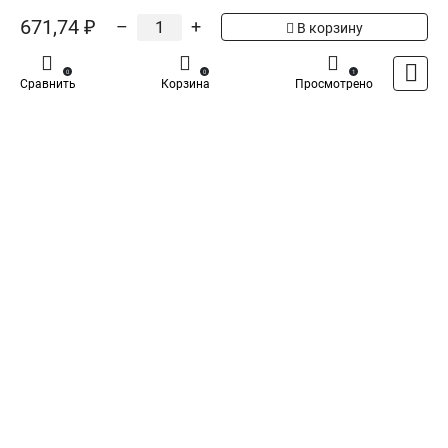
5
Общая оценка товара:
1
671,74 ₽
–
+
В корзину
Написать отзыв
0
0
1
Сравнить
Корзина
Просмотрено
Iek - Специализированный магазин
Каталог
Оплата
Доставка
Контакты
Войти