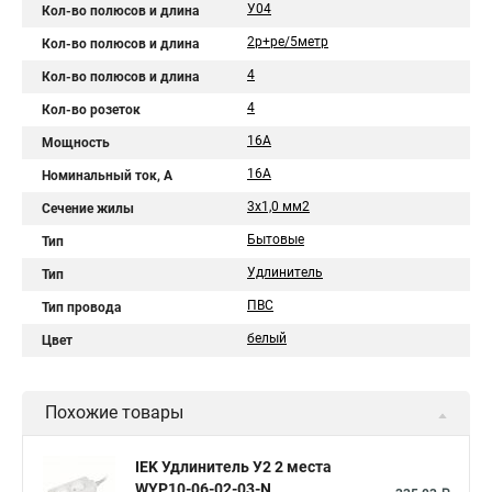
У04
Кол-во полюсов и длина
2р+pе/5метр
Кол-во полюсов и длина
4
Кол-во полюсов и длина
4
Кол-во розеток
16А
Мощность
16A
Номинальный ток, А
3х1,0 мм2
Сечение жилы
Бытовые
Тип
Удлинитель
Тип
ПВС
Тип провода
белый
Цвет
Похожие товары
IEK Удлинитель У2 2 места
WYP10-06-02-03-N