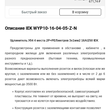
671,74 ₽
Быстрый заказ
В корзину
Описание IEK WYP10-16-04-05-Z-N
Удлинитель У04 4 места 2Р+PЕ/5метров 3х1мм2 16А/250 IEK
Предусмотрены для применения в обстановке , кабинете , в
пригородном жилище для включения различных электроприборов
разного предназначения (бытовая техника, промышленные
инструменты и т.д.).
Всевозможные варианты выполнения розеток и вилок (плоская или же
круглая, с заземлением или же без заземления) и в числе от 2 до 6
розеток дают возможность включать электроприборы всякий марки
мощностью до 3500 Вт.
Корпус изготовлен из электробезопасной, самозатухающей
пластмассы. Не темнеет от времени, не выгорает на свету, не
трескается и не колется при механических воздействиях.
Конструкция розеток с заземляющими контактами позволяет