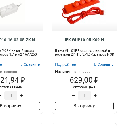
P10-16-02-05-ZK-N
IEK WUP10-05-K09-N
 У02К-выкл. 2 места
Шнур УШ-01РВ оранж. с вилкой и
етров 3х1мм2 16А/250
розеткой 2P+PE 3х1,0/5метров ИЭК
е
Подробнее
Сравнить
Сравнить
Наличие:
В наличии
В наличии
21,94 ₽
629,00 ₽
оптовая цена
оптовая цена
–
+
–
+
В корзину
В корзину