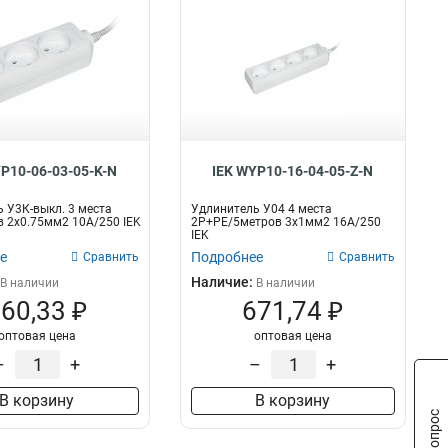
YP10-06-03-05-K-N
IEK WYP10-16-04-05-Z-N
 У3К-выкл. 3 места
Удлинитель У04 4 места
 2х0.75мм2 10А/250 IEK
2Р+PЕ/5метров 3х1мм2 16А/250
IEK
е
Подробнее
Сравнить
Сравнить
Наличие:
В наличии
В наличии
60,33 ₽
671,74 ₽
оптовая цена
оптовая цена
–
+
–
+
В корзину
В корзину