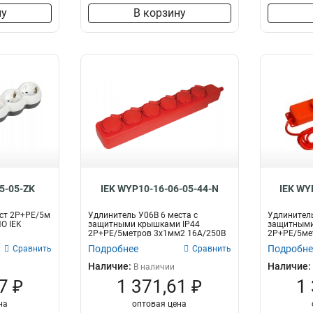
ну
В корзину
5-05-ZK
IEK WYP10-16-06-05-44-N
IEK WY
ест 2P+PE/5м
Удлинитель У06В 6 места с
Удлинитель
O IEK
защитными крышками IP44
защитными
2Р+PE/5метров 3х1мм2 16А/250В
2Р+PE/5ме
ИЭК
ИЭК
Подробнее
Подробне
Сравнить
Сравнить
Наличие:
Наличие:
В наличии
7 ₽
1 371,61 ₽
1
на
оптовая цена