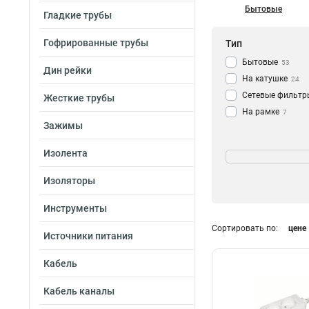
Бытовые
Гладкие трубы
Гофрированные трубы
Тип
Бытовые
53
Дин рейки
На катушке
24
Сетевые фильтр
Жесткие трубы
На рамке
7
Зажимы
Тип провода
Изолента
ПВС
66
Изоляторы
КГ
8
Инструменты
Сортировать по:
цене
Степень защиты
Источники питания
IP20
37
Кабель
IP44
27
Кабель каналы