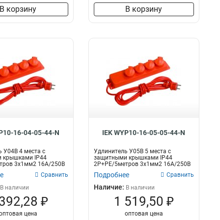
В корзину
В корзину
P10-16-04-05-44-N
IEK WYP10-16-05-05-44-N
 У04В 4 места с
Удлинитель У05В 5 места с
 крышками IP44
защитными крышками IP44
тров 3х1мм2 16А/250В
2Р+PE/5метров 3х1мм2 16А/250В
ИЭК
е
Подробнее
Сравнить
Сравнить
Наличие:
В наличии
В наличии
 392,28 ₽
1 519,50 ₽
оптовая цена
оптовая цена