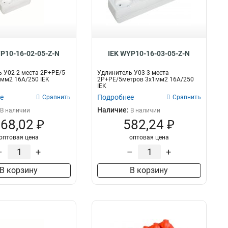
YP10-16-02-05-Z-N
IEK WYP10-16-03-05-Z-N
 У02 2 места 2Р+РЕ/5
Удлинитель У03 3 места
мм2 16А/250 IEK
2Р+PЕ/5метров 3х1мм2 16А/250
IEK
е
Подробнее
Сравнить
Сравнить
Наличие:
В наличии
В наличии
68,02 ₽
582,24 ₽
оптовая цена
оптовая цена
–
+
–
+
В корзину
В корзину