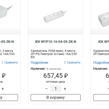
-05-ZK-N
IEK WYP10-16-04-05-ZK-N
IEK W
. 3 места
Удлинитель У04К-выкл. 4 места
Удлинитель
2 16А/250
2Р+PЕ/5метров 3х1мм2 16А/250
2Р/5метров
IEK
Подробнее
Подробне
Сравнить
Сравнить
Наличие:
Наличие:
В наличии
 ₽
657,45 ₽
6
на
оптовая цена
+
–
+
ну
В корзину