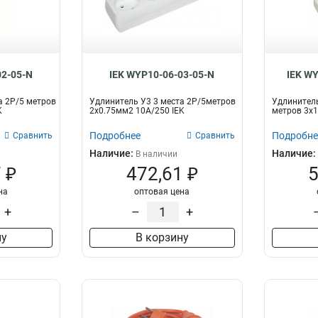
02-05-N
IEK WYP10-06-03-05-N
IEK W
а 2Р/5 метров
Удлинитель У3 3 места 2Р/5метров
Удлинитель
K
2х0.75мм2 10А/250 IEK
метров 3х1
Подробнее
Подробне
Сравнить
Сравнить
Наличие:
Наличие:
В наличии
 ₽
472,61 ₽
5
на
оптовая цена
+
–
+
ну
В корзину