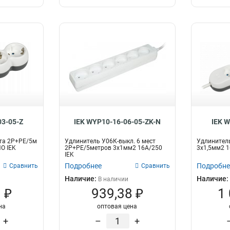
03-05-Z
IEK WYP10-16-06-05-ZK-N
IEK 
ста 2P+PE/5м
Удлинитель У06К-выкл. 6 мест
Удлинитель
O IEK
2Р+PЕ/5метров 3х1мм2 16А/250
3х1,5мм2 1
IEK
Подробнее
Подробне
Сравнить
Сравнить
Наличие:
Наличие:
В наличии
 ₽
939,38 ₽
1
на
оптовая цена
+
–
+