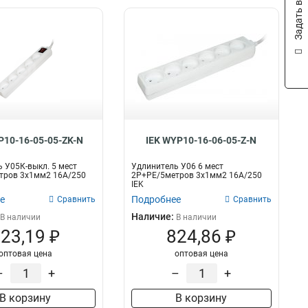
Задать вопрос
P10-16-05-05-ZK-N
IEK WYP10-16-06-05-Z-N
 У05К-выкл. 5 мест
Удлинитель У06 6 мест
тров 3х1мм2 16А/250
2Р+PЕ/5метров 3х1мм2 16А/250
IEK
е
Подробнее
Сравнить
Сравнить
Наличие:
В наличии
В наличии
23,19 ₽
824,86 ₽
оптовая цена
оптовая цена
–
+
–
+
В корзину
В корзину