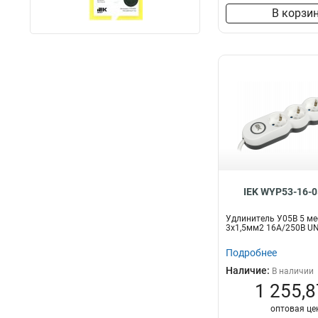
В корзи
IEK WYP53-16-0
Удлинитель У05В 5 м
3х1,5мм2 16А/250В UN
Подробнее
Наличие:
В наличии
1 255,8
оптовая це