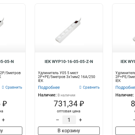
05-05-N
IEK WYP10-16-05-05-Z-N
IEK WY
 2Р/5метров
Удлинитель У05 5 мест
Удлинитель
K
2Р+PЕ/5метров 3х1мм2 16А/250
2Р+PЕ/5ме
IEK
IEK
Подробнее
Подробне
Сравнить
Сравнить
Наличие:
Наличие:
В наличии
 ₽
731,34 ₽
8
на
оптовая цена
+
–
+
ну
В корзину