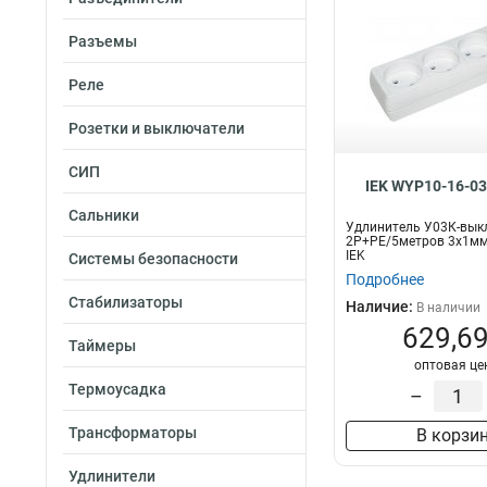
Разъемы
Реле
Розетки и выключатели
СИП
IEK WYP10-16-03
Сальники
Удлинитель У03К-выкл
2Р+PЕ/5метров 3х1мм
IEK
Системы безопасности
Подробнее
Стабилизаторы
Наличие:
В наличии
629,69
Таймеры
оптовая це
Термоусадка
–
Трансформаторы
В корзи
Удлинители