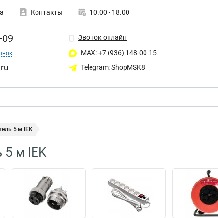
а
Контакты
10.00 - 18.00
-09
Звонок онлайн
MAX: +7 (936) 148-00-15
онок
ru
Telegram: ShopMSK8
ель 5 м IEK
 5 м IEK