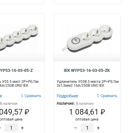
WYP53-16-05-05-Z
IEK WYP53-16-03-05-ZK
 У05 5 мест 2P+PE/5м
Удлинитель У03В 3 места 2P+PE/5м
6А/250В UNO IEK
3х1,5мм2 16А/250В UNO IEK
е
Подробнее
Сравнить
Сравнить
Наличие:
В наличии
В наличии
 049,57 ₽
1 084,61 ₽
оптовая цена
оптовая цена
–
+
–
+