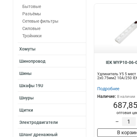
Бытовые
Разъёмы
Сетевые фильтры
Силовые
Тройники
Хомуты
Шинопровод
IEK WYP10-06-
Шины
Удлинитель У5 5 мест
2х0.75мм2 10А/250 IE
Шкафы 19U
Подробнее
Наличие:
В наличии
Шнуры
687,85
Щитки
оптовая це
–
Электродвигатели
В корзи
Шланг дренажный