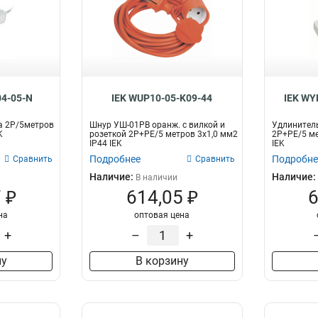
04-05-N
IEK WUP10-05-K09-44
IEK WY
а 2Р/5метров
Шнур УШ-01РВ оранж. с вилкой и
Удлинитель
K
розеткой 2Р+РЕ/5 метров 3х1,0 мм2
2Р+РЕ/5 м
IP44 IEK
IEK
Подробнее
Подробне
Сравнить
Сравнить
Наличие:
Наличие:
В наличии
 ₽
614,05 ₽
6
на
оптовая цена
+
–
+
ну
В корзину