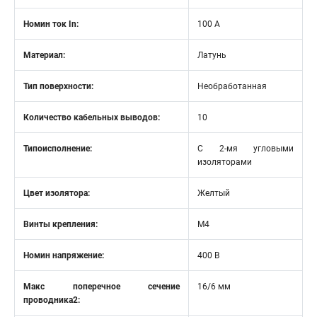
Номин ток In:
100 А
Материал:
Латунь
Тип поверхности:
Необработанная
Количество кабельных выводов:
10
Типоисполнение:
С 2-мя угловыми
изоляторами
Цвет изолятора:
Желтый
Винты крепления:
М4
Номин напряжение:
400 В
Макс поперечное сечение
16/6 мм
проводника2: