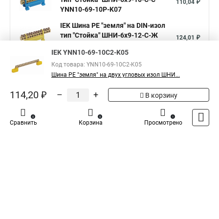
110,04 ₽
YNN10-69-10P-K07
IEK Шина PE "земля" на DIN-изол
тип "Стойка" ШНИ-6х9-12-С-Ж
124,01 ₽
YNN10-69-12P-K05
IEK YNN10-69-10C2-K05
Показать больше
Код товара: YNN10-69-10C2-K05
Шина PE "земля" на двух угловых изол ШНИ...
5
114,20 ₽
–
+
Общая оценка товара:
В корзину
1
Написать отзыв
0
0
1
Сравнить
Корзина
Просмотрено
Iek - Специализированный магазин