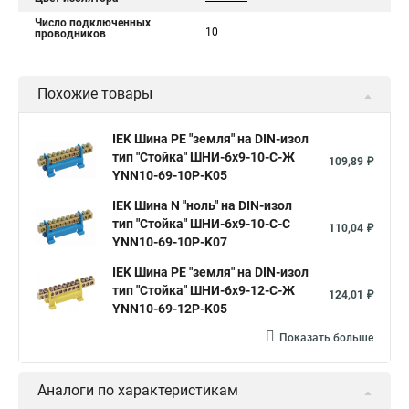
Число подключенных
10
проводников
Похожие товары
IEK Шина PE "земля" на DIN-изол
тип "Стойка" ШНИ-6х9-10-С-Ж
109,89 ₽
YNN10-69-10P-K05
IEK Шина N "ноль" на DIN-изол
тип "Стойка" ШНИ-6х9-10-С-С
110,04 ₽
YNN10-69-10P-K07
IEK Шина PE "земля" на DIN-изол
тип "Стойка" ШНИ-6х9-12-С-Ж
124,01 ₽
YNN10-69-12P-K05
Показать больше
Аналоги по характеристикам