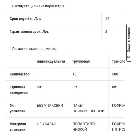
Эксплуатационные параметры
Срок службы, Лет:
15
Задать вопрос
Гарантийный срок, Лет:
2
Логистические параметры
индивидуальная
групповая
транспорт
Количество
1
10
500
Единицы
шт
шт
шт
измерения
Тип
БЕЗ УПАКОВКИ
ПАКЕТ
ГОФРОКОР
упаковки
ПРЯМОУГОЛЬНЫЙ
Материал
НЕ УКАЗАН
ПОЛИЭТИЛЕН
ГОФРОКАР
упаковки
НИЗКОЙ
ПЯТИСЛО