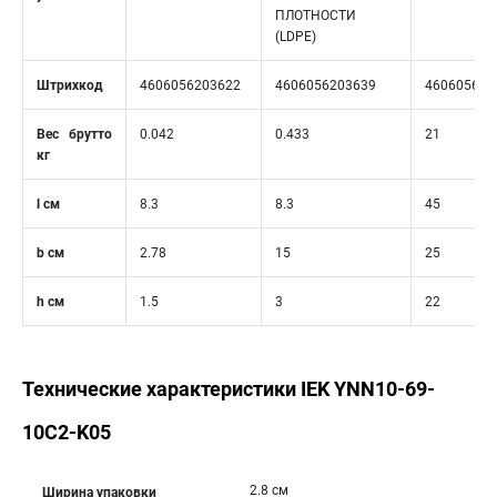
ПЛОТНОСТИ
(LDPE)
Штрихкод
4606056203622
4606056203639
460605620
Вес брутто
0.042
0.433
21
кг
l см
8.3
8.3
45
b см
2.78
15
25
h см
1.5
3
22
Технические характеристики IEK YNN10-69-
10C2-K05
2.8 см
Ширина упаковки