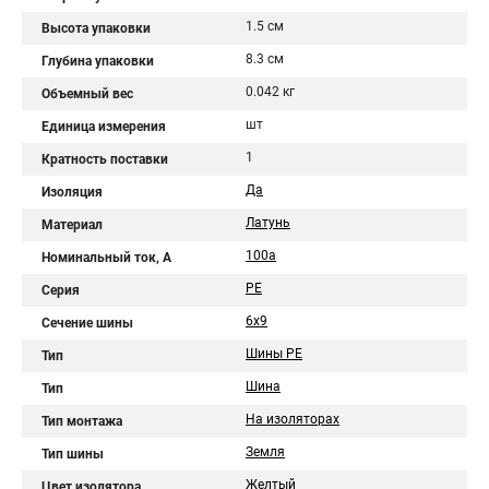
1.5 см
Высота упаковки
8.3 см
Глубина упаковки
0.042 кг
Объемный вес
шт
Единица измерения
1
Кратность поставки
Да
Изоляция
Латунь
Материал
100а
Номинальный ток, А
PE
Серия
6х9
Сечение шины
Шины PE
Тип
Шина
Тип
На изоляторах
Тип монтажа
Земля
Тип шины
Желтый
Цвет изолятора