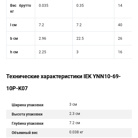
Вес брутто
0.035
0.35
14
кг
l см
7.2
7.2
40
b см
2.96
22.5
26
h см
2.25
3
16
Технические характеристики IEK YNN10-69-
10P-K07
3 см
Ширина упаковки
2.3 см
Высота упаковки
7.2 см
Глубина упаковки
0.038 кг
Объемный вес