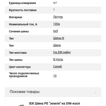
шт
Единица измерения
1
Кратность поставки
Латунь
Материал
100а
Номинальный ток, А
6х9
Сечение шины
Шины N
Тип
Шина
Тип
На DIN рейку
Тип монтажа
N Ноль
Тип шины
Синий
Цвет изолятора
Число подключенных
10
проводников
Похожие товары
IEK Шина PE "земля" на DIN-изол