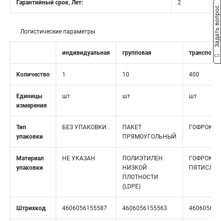
Гарантийный срок, Лет:
2
Задать вопрос
Логистические параметры
индивидуальная
групповая
транспорт
Количество
1
10
400
Единицы
шт
шт
шт
измерения
Тип
БЕЗ УПАКОВКИ
ПАКЕТ
ГОФРОКОР
упаковки
ПРЯМОУГОЛЬНЫЙ
Материал
НЕ УКАЗАН
ПОЛИЭТИЛЕН
ГОФРОКАР
упаковки
НИЗКОЙ
ПЯТИСЛО
ПЛОТНОСТИ
(LDPE)
Штрихкод
4606056155587
4606056155563
460605615