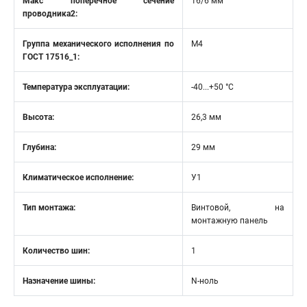
Макс поперечное сечение
16/6 мм
проводника2:
Группа механического исполнения по
М4
ГОСТ 17516_1:
Температура эксплуатации:
-40...+50 °C
Высота:
26,3 мм
Глубина:
29 мм
Климатическое исполнение:
У1
Тип монтажа:
Винтовой, на
монтажную панель
Количество шин:
1
Назначение шины:
N-ноль