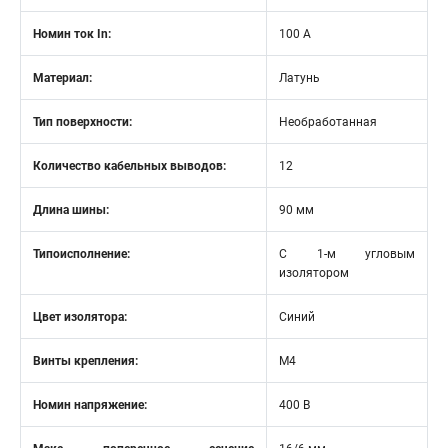
Номин ток In:
100 А
Материал:
Латунь
Тип поверхности:
Необработанная
Количество кабельных выводов:
12
Длина шины:
90 мм
Типоисполнение:
С 1-м угловым
изолятором
Цвет изолятора:
Синий
Винты крепления:
М4
Номин напряжение:
400 В