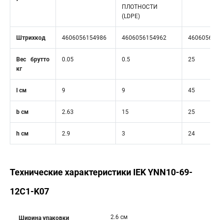
ПЛОТНОСТИ
(LDPE)
Штрихкод
4606056154986
4606056154962
460605615
Вес брутто
0.05
0.5
25
кг
l см
9
9
45
b см
2.63
15
25
h см
2.9
3
24
Технические характеристики IEK YNN10-69-
12C1-K07
2.6 см
Ширина упаковки