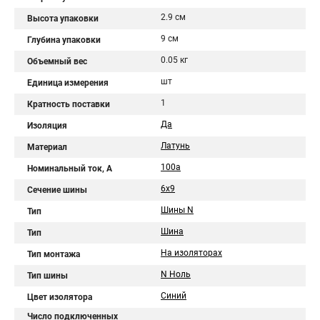
2.9 см
Высота упаковки
9 см
Глубина упаковки
0.05 кг
Объемный вес
шт
Единица измерения
1
Кратность поставки
Да
Изоляция
Латунь
Материал
100а
Номинальный ток, А
6х9
Сечение шины
Шины N
Тип
Шина
Тип
На изоляторах
Тип монтажа
N Ноль
Тип шины
Синий
Цвет изолятора
Число подключенных