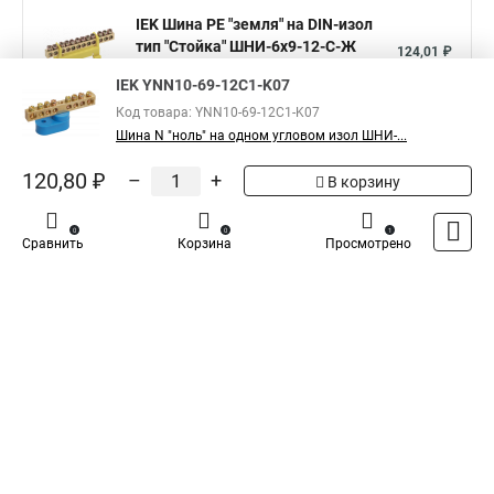
IEK Шина PE "земля" на DIN-изол
тип "Стойка" ШНИ-6х9-12-С-Ж
124,01 ₽
YNN10-69-12P-K05
IEK YNN10-69-12C1-K07
Показать больше
Код товара: YNN10-69-12C1-K07
Шина N "ноль" на одном угловом изол ШНИ-...
5
120,80 ₽
–
+
Общая оценка товара:
В корзину
1
Написать отзыв
0
0
1
Сравнить
Корзина
Просмотрено
Iek - Специализированный магазин