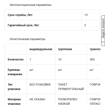
Эксплуатационные параметры
Срок службы, Лет:
15
Задать вопрос
Гарантийный срок, Лет:
2
Логистические параметры
индивидуальная
групповая
транспорт
Количество
1
10
500
Единицы
шт
шт
шт
измерения
Тип
БЕЗ УПАКОВКИ
ПАКЕТ
ГОФРОКОР
упаковки
ПРЯМОУГОЛЬНЫЙ
Материал
НЕ УКАЗАН
ПОЛИЭТИЛЕН
ГОФРОКАР
упаковки
НИЗКОЙ
ПЯТИСЛО