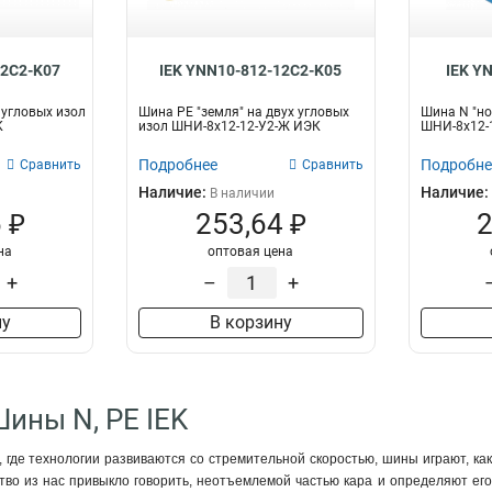
12C2-K07
IEK YNN10-812-12C2-K05
IEK Y
 угловых изол
Шина PE "земля" на двух угловых
Шина N "но
К
изол ШНИ-8х12-12-У2-Ж ИЭК
ШНИ-8х12-
Подробнее
Подробне
Сравнить
Сравнить
Наличие:
Наличие:
В наличии
 ₽
253,64 ₽
2
на
оптовая цена
+
–
+
ну
В корзину
Шины N, PE IEK
 где технологии развиваются со стремительной скоростью, шины играют, как 
тво из нас привыкло говорить, неотъемлемой частью кара и определяют его