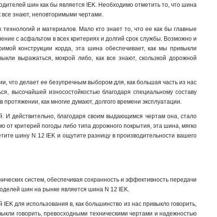
одителей шин как бы является IEK. Необходимо отметить то, что шина
к все знают, неповторимыми чертами.
ехнологий и материалов. Мало кто знает то, что ее как бы главные
ление с асфальтом в всех критериях и долгий срок службы. Возможно и
римой конструкции корда, эта шина обеспечивает, как мы привыкли
ыкли выражаться, мокрой либо, как все знают, скользкой дорожной
ии, что делает ее безупречным выбором для, как большая часть из нас
ться, высочайшей износостойкостью благодаря специальному составу
в протяжении, как многие думают, долгого времени эксплуатации.
й. И действительно, благодаря своим выдающимся чертам она, стало
имо от критерий погоды либо типа дорожного покрытия, эта шина, мягко
ретите шину N 12 IEK и ощутите разницу в производительности вашего
нических систем, обеспечивая сохранность и эффективность передачи
моделей шин на рынке является шина N 12 IEK.
 IEK для использования в, как большинство из нас привыкло говорить,
ивыкли говорить, превосходными техническими чертами и надежностью