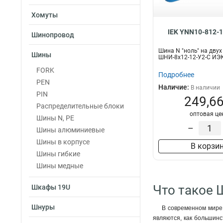
Хомуты
IEK YNN10-812-
Шинопровод
Шина N "ноль" на двух
Шины
ШНИ-8х12-12-У2-С ИЭ
FORK
Подробнее
PEN
Наличие:
В наличии
PIN
249,66
Распределительные блоки
оптовая це
Шины N, PE
–
Шины алюминиевые
Шины в корпусе
В корзи
Шины гибкие
Шины медные
Что такое 
Шкафы 19U
Шнуры
В современном мире,
являются, как большинс