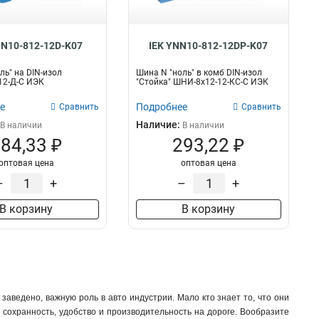
NN10-812-12D-K07
IEK YNN10-812-12DP-K07
ль" на DIN-изол
Шина N "ноль" в комб DIN-изол
12-Д-С ИЭК
"Стойка" ШНИ-8х12-12-КС-С ИЭК
е
Подробнее
Сравнить
Сравнить
Наличие:
В наличии
В наличии
84,33 ₽
293,22 ₽
оптовая цена
оптовая цена
–
+
–
+
В корзину
В корзину
заведено, важную роль в авто индустрии. Мало кто знает то, что они
 сохранность, удобство и производительность на дороге. Вообразите