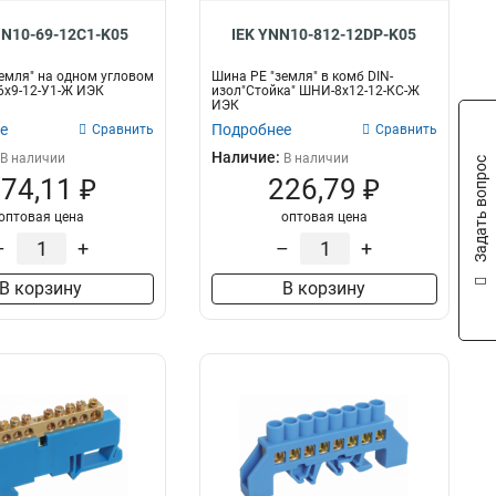
NN10-69-12C1-K05
IEK YNN10-812-12DP-K05
емля" на одном угловом
Шина PE "земля" в комб DIN-
6х9-12-У1-Ж ИЭК
изол"Стойка" ШНИ-8х12-12-КС-Ж
ИЭК
е
Подробнее
Сравнить
Сравнить
Наличие:
В наличии
В наличии
Задать вопрос
74,11 ₽
226,79 ₽
оптовая цена
оптовая цена
–
+
–
+
В корзину
В корзину