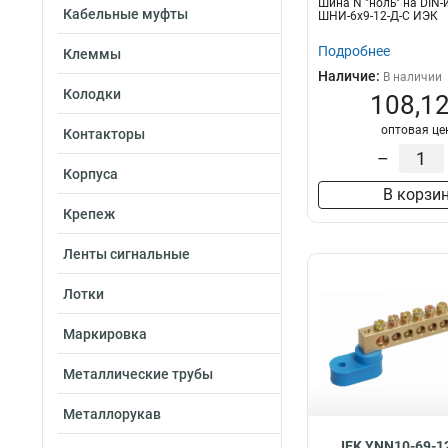
Шина N "ноль" на DIN-
Кабельные муфты
ШНИ-6х9-12-Д-С ИЭК
Подробнее
Клеммы
Наличие:
В наличии
Колодки
108,12
оптовая це
Контакторы
–
Корпуса
В корзи
Крепеж
Ленты сигнальные
Лотки
Маркировка
Металлические трубы
Металлорукав
IEK YNN10-69-1