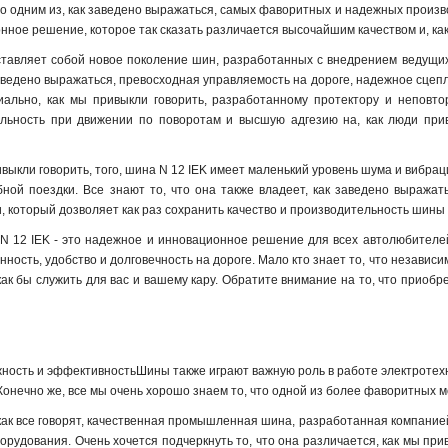
что одним из, как заведено выражаться, самых фаворитных и надежных произв
онное решение, которое так сказать различается высочайшим качеством и, ка
тавляет собой новое поколение шин, разработанных с внедрением ведущих т
 заведено выражаться, превосходная управляемость на дороге, надежное сцеп
циально, как мы привыкли говорить, разработанному протектору и неповто
ильность при движении по поворотам и высшую адгезию на, как люди прив
ивыкли говорить, того, шина N 12 IEK имеет маленький уровень шума и вибрац
бной поездки. Все знают то, что она также владеет, как заведено выража
, который дозволяет как раз сохранить качество и производительность шины 
N 12 IEK - это надежное и инновационное решение для всех автолюбителе
нность, удобство и долговечность на дороге. Мало кто знает то, что независ
 как бы служить для вас и вашему кару. Обратите внимание на то, что приоб
жность и эффективностьШины также играют важную роль в работе электротех
 Конечно же, все мы очень хорошо знаем то, что одной из более фаворитных 
 как все говорят, качественная промышленная шина, разработанная компанией
орудования. Очень хочется подчеркнуть то, что она различается, как мы пр