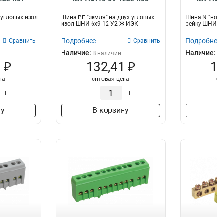
 угловых изол
Шина PE "земля" на двух угловых
Шина N "нол
изол ШНИ-6х9-12-У2-Ж ИЭК
рейку ШНИ-
Подробнее
Подробне
Сравнить
Сравнить
Наличие:
Наличие:
В наличии
 ₽
132,41 ₽
1
на
оптовая цена
+
–
+
ну
В корзину