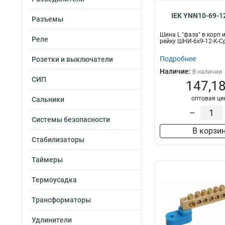
IEK YNN10-69-1
Разъемы
Шина L "фаза" в корп и
Реле
рейку ШНИ-6х9-12-К-С
Подробнее
Розетки и выключатели
Наличие:
В наличии
СИП
147,18
оптовая це
Сальники
–
Системы безопасности
В корзи
Стабилизаторы
Таймеры
Термоусадка
Трансформаторы
Удлинители