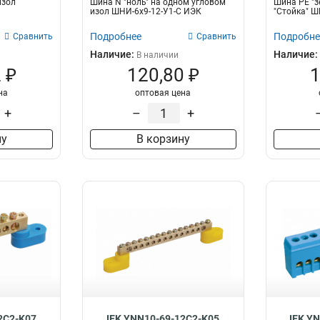
изол
Шина N "ноль" на одном угловом
Шина PE "з
изол ШНИ-6х9-12-У1-С ИЭК
"Стойка" Ш
Подробнее
Подробне
Сравнить
Сравнить
Наличие:
Наличие:
В наличии
 ₽
120,80 ₽
1
на
оптовая цена
+
–
+
ну
В корзину
2C2-K07
IEK YNN10-69-12C2-K05
IEK Y