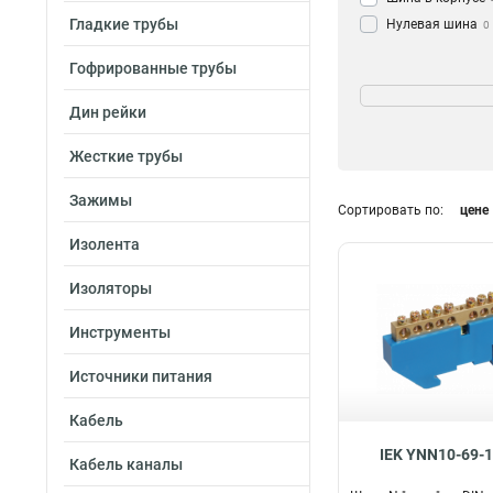
Гладкие трубы
Нулевая шина
0
Гофрированные трубы
Цвет изолятора
Дин рейки
Желтый
63
Жесткие трубы
Синий
85
Зажимы
Сортировать по:
цене
Изолента
Изоляторы
Инструменты
Источники питания
Кабель
IEK YNN10-69-
Кабель каналы