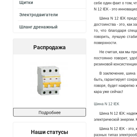
Щитки
себе один факт о том, 
N 12 IEK - это инноваци
Электродвигатели
Шина N 12 IEK предс
достоинства - это, как
Шланг дренажный
то, что благодаря спе
говорить, лучшую стаб
поверхности.
Распродажа
Не считая, как мы пр
постоянно говорит, удо
резиновой консистенции
В заключение, шина 
быть, гарантирует сохра
говоря, будет накрепко
кара уже сейчас!
Шина N 12 IEK
Подробнее
Шина N 12 IEK: наде
электрической энергии.
Шина N 12 IEK - это,
Наши статусы
разных типах электрооб