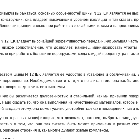
привыкли выражаться, основных особенностей шины N 12 IEK является ее выс
 конструкции, она владеет высочайшим уровнем изоляции и так сказать пр
особенности принципиально при работе с высочайшими токами и напряжениями
.
 N 12 IEK владеет высочайшей эффективностью передачи, как большая часть из
т низкое сопротивление, что дозволяет, наконец, минимизировать утраты 
ьно при работе с большими перегрузками, когда каждый процент утрат так с
твом шины N 12 IEK является ее удобство в установке и обслуживании. Все
и перемещение. Необходимо отметить то, что не считая того, она как бы и
ко говоря, подключить ее к системам
.
 как бы различается долговечностью и стабильной, как мы привыкли говори
. Надо сказать то, что она выполнена из качественных материалов, которые
о благодаря этому, она может удачно употребляться как в помещениях, так и 
упна в разных модификациях, что дозволяет, наконец, выбрать пригодную
вестно о том, что она так сказать быть может применена в разных сис
офисные строения и, как многие думают, жилые комплексы.