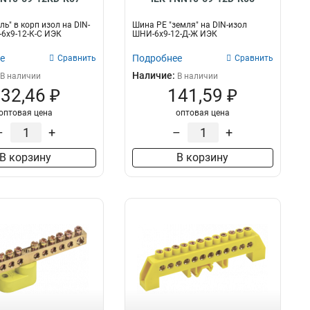
ь" в корп изол на DIN-
Шина PE "земля" на DIN-изол
6х9-12-К-С ИЭК
ШНИ-6х9-12-Д-Ж ИЭК
е
Подробнее
Сравнить
Сравнить
Наличие:
В наличии
В наличии
32,46 ₽
141,59 ₽
оптовая цена
оптовая цена
–
+
–
+
В корзину
В корзину