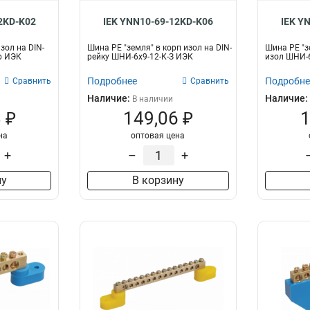
2KD-K02
IEK YNN10-69-12KD-K06
IEK Y
зол на DIN-
Шина PE "земля" в корп изол на DIN-
Шина PE "з
р ИЭК
рейку ШНИ-6х9-12-К-З ИЭК
изол ШНИ-
Подробнее
Подробне
Сравнить
Сравнить
Наличие:
Наличие:
В наличии
 ₽
149,06 ₽
1
на
оптовая цена
+
–
+
ну
В корзину