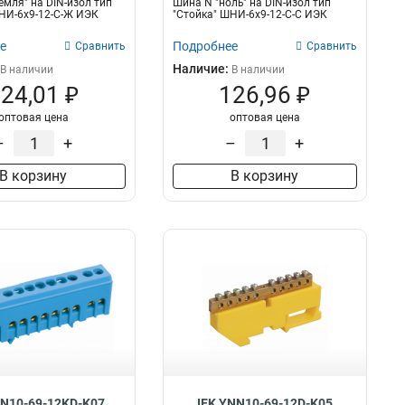
емля" на DIN-изол тип
Шина N "ноль" на DIN-изол тип
НИ-6х9-12-С-Ж ИЭК
"Стойка" ШНИ-6х9-12-С-С ИЭК
е
Подробнее
Сравнить
Сравнить
Наличие:
В наличии
В наличии
24,01 ₽
126,96 ₽
оптовая цена
оптовая цена
–
+
–
+
В корзину
В корзину
NN10-69-12KD-K07
IEK YNN10-69-12D-K05