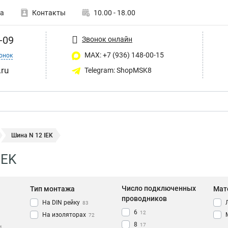
а
Контакты
10.00 - 18.00
-09
Звонок онлайн
MAX: +7 (936) 148-00-15
онок
ru
Telegram: ShopMSK8
Шина N 12 IEK
IEK
Число подключенных
Тип монтажа
Мат
проводников
На DIN рейку
83
6
12
На изоляторах
72
8
17
4