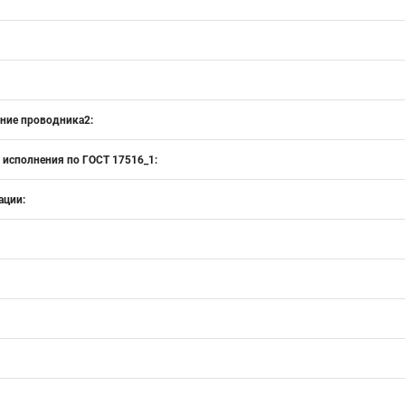
ение проводника2:
 исполнения по ГОСТ 17516_1:
ации: