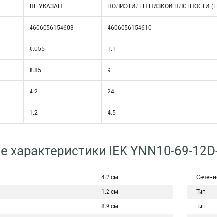
НЕ УКАЗАН
ПОЛИЭТИЛЕН НИЗКОЙ ПЛОТНОСТИ (L
4606056154603
4606056154610
0.055
1.1
8.85
9
4.2
24
1.2
4.5
е характеристики IEK YNN10-69-12D
4.2 см
Сечени
1.2 см
Тип
8.9 см
Тип