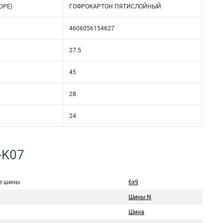
DPE)
ГОФРОКАРТОН ПЯТИСЛОЙНЫЙ
4606056154627
27.5
45
28
24
-K07
е шины
6х9
Шины N
Шина