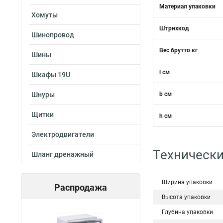
Материал упаковки
Хомуты
Штрихкод
Шинопровод
Вес брутто кг
Шины
l см
Шкафы 19U
Шнуры
b см
Щитки
h см
Электродвигатели
Технически
Шланг дренажный
Ширина упаковки
Распродажа
Высота упаковки
Глубина упаковки