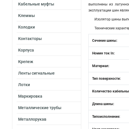
Кабельные муфты
выполнены из латунно
эксплуатации шин являю
Клеммы
Изолятор шины выпо
Колодки
Технические характе
Контакторы
Сечение шины:
Корпуса
Номин ток In:
Крепеж
Материал:
Ленты сигнальные
Тип поверхности:
Лотки
Количество кабельны
Маркировка
Длина шины:
Металлические трубы
Типоисполнение:
Металлорукав