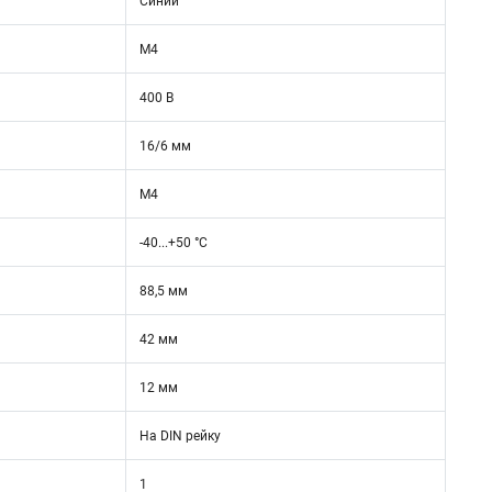
Синий
М4
400 В
16/6 мм
М4
-40...+50 °C
88,5 мм
42 мм
12 мм
На DIN рейку
1