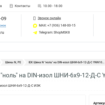
а
Контакты
10.00 - 18.00
-09
Звонок онлайн
MAX: +7 (936) 148-00-15
онок
ru
Telegram: ShopMSK8
Шины N, PE
IEK Шина N "ноль" на DIN-изол ШНИ-6х9-12-Д-С YNN10...
 "ноль" на DIN-изол ШНИ-6х9-12-Д-С
N-изол ШНИ-6х9-12-Д-С ИЭК
Артику