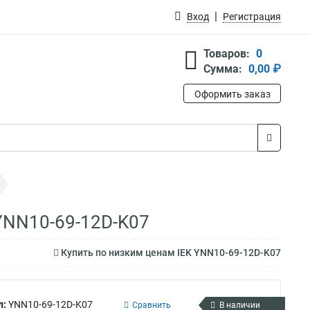
Вход
Регистрация
Товаров:
0
Сумма:
0,00 ₽
Оформить заказ
 YNN10-69-12D-K07
Купить по низким ценам IEK YNN10-69-12D-K07
л:
YNN10-69-12D-K07
Сравнить
В наличии