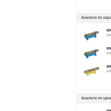
Аналоги по хар
IE
Ши
IE
Ши
IE
Ши
Аналоги по цен
IE