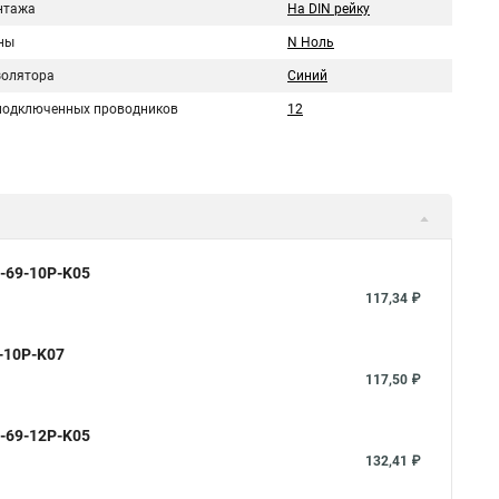
нтажа
На DIN рейку
ны
N Ноль
золятора
Синий
подключенных проводников
12
0-69-10P-K05
117,34 ₽
9-10P-K07
117,50 ₽
0-69-12P-K05
132,41 ₽