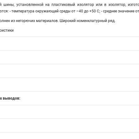
й шины, установленной на пластиковый изолятор или в изолятор, изго
тcя: - температура окружающей среды от –40 до +50 С; - среднее значение о
лнен из негорючих материалов. Широкий номенклатурный ряд.
ристики
х выводов: