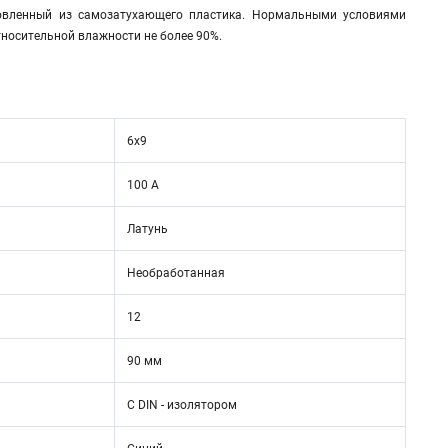
товленный из самозатухающего пластика. Нормальными условиями
тносительной влажности не более 90%.
6х9
100 А
Латунь
Необработанная
12
90 мм
С DIN - изолятором