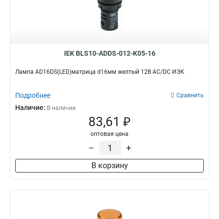
LAY5-BJ33
1
LAY5-BJ25
1
LAY5-BD33
1
LAY5-BD25
1
АNС-22-2
0
IEK BLS10-ADDS-012-K05-16
АLСLR-22
0
АLС-22
Лампа AD16DS(LED)матрица d16мм желтый 12В AC/DC ИЭК
0
АKS-22
0
Подробнее
АС-22
Сравнить
0
LAY5-BL51
Наличие:
1
В наличии
83,61 ₽
LAY5-BL42
1
LAY5-BL61
1
оптовая цена
LAY5-BL31
1
–
+
LAY5-BL41
1
В корзину
LAY5-BA42
1
LAY5-BA61
1
LAY5-BA31
1
LAY5-BA51
1
LAY5-BA41
1