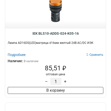
РPВВ-30N
0
APВВ-22N
0
D8-11XD2
4
AEА-22
0
AELA22
0
IEK BLS10-ADDS-024-K05-16
ENR-22
0
ABLFS-22
0
Лампа AD16DS(LED)матрица d16мм желтый 24В AC/DC ИЭК
ABLFP-22
0
ABLF-22
0
Подробнее
Сравнить
AL-22TE
0
Наличие:
В наличии
AL-22
0
85,51 ₽
AD16DSLEDматрица
25
оптовая цена
AD22DSLEDматрица
25
–
+
В корзину