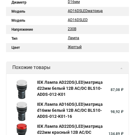
D16мм
Диаметр
AD16DSLEDматрица
Модель
AD16DSLED
Модель
230В
Напряжение
Лампа
Тип
Желтый
Цвет
Похожие товары
IEK Лампа AD22DS(LED)матрица
d22мм белый 12В AC/DC BLS10-
87,08 ₽
ADDS-012-K01
IEK Лампа AD16DS(LED)матрица
d16мм белый 12В AC/DC BLS10-
98,92 ₽
ADDS-012-K01-16
IEK Лампа AD22DS(LED)матрица
d22мм красный 12В AC/DC
134,89 ₽