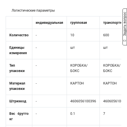
Логистические параметры
Задать вопрос
индивидуальная
групповая
транспортная
Количество
-
10
600
Единицы
-
шт
шт
измерения
Тип
-
КОРОБКА/
КОРОБКА/
упаковки
БОКС
БОКС
Материал
-
КАРТОН
КАРТОН
упаковки
Штрихкод
-
4606056100396
460605610040
Вес брутто
-
0.1
7
кг