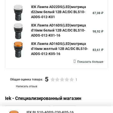
IEK Лампа AD22DS(LED)матрица
d22мм белый 12В AC/DC BLS10-
87,08 ₽
ADDS-012-K01
IEK Лампа AD16DS(LED)матрица
d16мм белый 12В AC/DC BLS10-
98,92 ₽
ADDS-012-K01-16
IEK Лампа AD16DS(LED)матрица
d16мм желтый 12В AC/DC BLS10-
83,61 ₽
ADDS-012-K05-16
Показать больше
5
Общая оценка товара:
1
Написать отзыв
Iek - Специализированный магазин
IEK BLS10-ADDS-230-K05-16