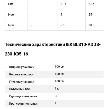
l см
-
11.5
31.5
b см
-
5
25
h см
-
5.5
30.5
Технические характеристики IEK BLS10-ADDS-
230-K05-16
100 см
Ширина упаковки
100 см
Высота упаковки
100 см
Глубина упаковки
1 кг
Объемный вес
шт
Единица измерения
1
Кратность поставки