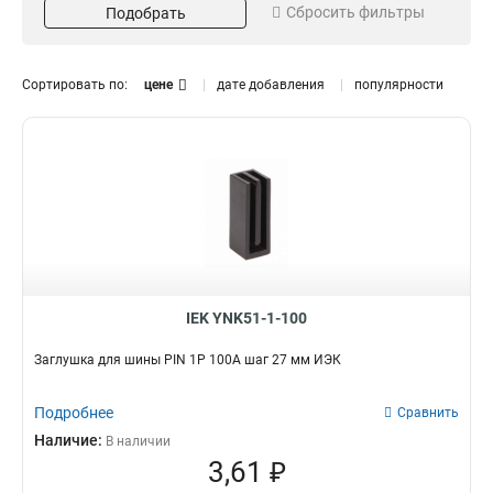
Сбросить фильтры
Подобрать
Длина
Кол-во полюсов
1м
4P
18
5
2P
5
Сортировать по:
цене
дате добавления
популярности
3Р
6
1P
6
Материал
Кол-во штырей
Луженый
108
4
1
54
0
36
1
22
2
12
2
IEK YNK51-1-100
Заглушка для шины PIN 1Р 100А шаг 27 мм ИЭК
Подробнее
Сравнить
Наличие:
В наличии
3,61 ₽