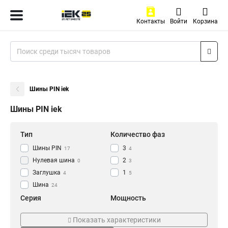
Контакты
Войти
Корзина
Шины PIN iek
Шины PIN iek
Тип
Количество фаз
Шины PIN
3
17
4
Нулевая шина
2
0
3
Заглушка
1
4
5
Шина
24
Серия
Мощность
PIN
100А
24
12
Показать характеристики
63A
12