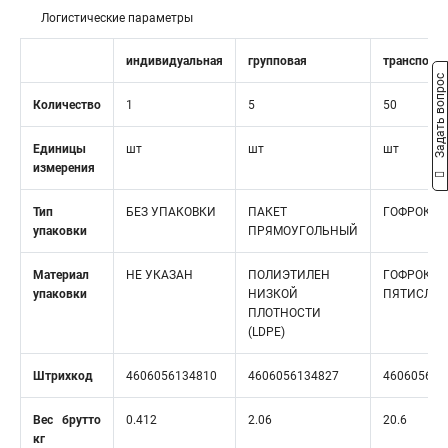
Логистические параметры
индивидуальная
групповая
транспорт
Задать вопрос
Количество
1
5
50
Единицы
шт
шт
шт
измерения
Тип
БЕЗ УПАКОВКИ
ПАКЕТ
ГОФРОКОР
упаковки
ПРЯМОУГОЛЬНЫЙ
Материал
НЕ УКАЗАН
ПОЛИЭТИЛЕН
ГОФРОКАР
упаковки
НИЗКОЙ
ПЯТИСЛО
ПЛОТНОСТИ
(LDPE)
Штрихкод
4606056134810
4606056134827
460605613
Вес брутто
0.412
2.06
20.6
кг