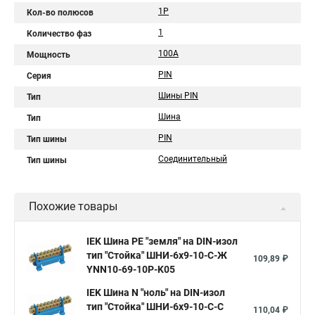
1P
Кол-во полюсов
1
Количество фаз
100А
Мощность
PIN
Серия
Шины PIN
Тип
Шина
Тип
PIN
Тип шины
Соединительный
Тип шины
Похожие товары
IEK Шина PE "земля" на DIN-изол
тип "Стойка" ШНИ-6х9-10-С-Ж
109,89 ₽
YNN10-69-10P-K05
IEK Шина N "ноль" на DIN-изол
тип "Стойка" ШНИ-6х9-10-С-С
110,04 ₽