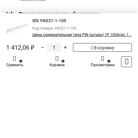
Iek - Специализированный магазин
IEK YNS21-1-100
Код товара: YNS21-1-100
Шина соединительная типа PIN (штырь) 1Р 100А(дл. 1...
1 412,06 ₽
–
+
В корзину
0
0
1
Сравнить
Корзина
Просмотрено
Каталог
Оплата
Доставка
Контакты
Войти