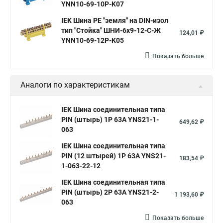
YNN10-69-10P-K07
IEK Шина PE "земля" на DIN-изол
тип "Стойка" ШНИ-6х9-12-С-Ж
124,01 ₽
YNN10-69-12P-K05
Показать больше
Аналоги по характеристикам
IEK Шина соединительная типа
PIN (штырь) 1Р 63А YNS21-1-
649,62 ₽
063
IEK Шина соединительная типа
PIN (12 штырей) 1Р 63А YNS21-
183,54 ₽
1-063-22-12
IEK Шина соединительная типа
PIN (штырь) 2Р 63А YNS21-2-
1 193,60 ₽
063
Показать больше